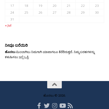
17
18
19
20
21
22
23
24
25
26
27
28
29
30
31
« Jul
ನೀವೂ ಬರೆಯಿರಿ
ಹೊನಲು
ಮಿಂಬಾಗಿಲು ನಿಮಗಾಗಿ ಯಾವಾಗಲೂ ತೆರೆದಿರುತ್ತದೆ. ನಿಮ್ಮ ಬರಹಗಳನ್ನು
ಕಳುಹಿಸಲು
ಇಲ್ಲಿ ಒತ್ತಿ
.
ಹೊನಲು © 2026.