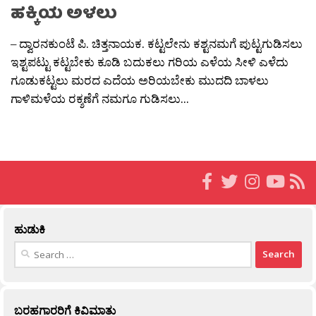
ಹಕ್ಕಿಯ ಅಳಲು
– ದ್ವಾರನಕುಂಟೆ ಪಿ. ಚಿತ್ತನಾಯಕ. ಕಟ್ಟಲೇನು ಕಶ್ಟನಮಗೆ ಪುಟ್ಟಗುಡಿಸಲು
ಇಶ್ಟಪಟ್ಟು ಕಟ್ಟಬೇಕು ಕೂಡಿ ಬದುಕಲು ಗರಿಯ ಎಳೆಯ ಸೀಳಿ ಎಳೆದು
ಗೂಡುಕಟ್ಟಲು ಮರದ ಎದೆಯ ಅರಿಯಬೇಕು ಮುದದಿ ಬಾಳಲು
ಗಾಳಿಮಳೆಯ ರಕ್ಶಣೆಗೆ ನಮಗೂ ಗುಡಿಸಲು...
ಹುಡುಕಿ
Search
for:
ಬರಹಗಾರರಿಗೆ ಕಿವಿಮಾತು