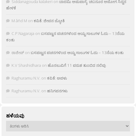
Siddanagouda kalakeri
on
ಬಾದಮಿ ಅಮವಾಸ್ಯೆ: ಚಬನೂರ ಅಮೋಗ ಸಿದ್ದನ
ಹೇಳಿಕೆ
M âñd M
on
ಕವಿತೆ: ಜೀವನ ಜ್ಯೋತಿ
C.P.Nagaraja
on
ಬಸವಣ್ಣನ ವಚನಗಳಿಂದ ಆಯ್ದ ಸಾಲುಗಳ ಓದು – 13ನೆಯ
ಕಂತು
ರಾಜೀವ್
on
ಬಸವಣ್ಣನ ವಚನಗಳಿಂದ ಆಯ್ದ ಸಾಲುಗಳ ಓದು – 13ನೆಯ ಕಂತು
K.V Shashidhara
on
ಹೊನಲುವಿಗೆ 11 ವರುಶ ತುಂಬಿದ ನಲಿವು
Raghuramu N.V.
on
ಕವಿತೆ: ಅವಳು
Raghuramu N.V.
on
ಹನಿಗವನಗಳು
ಹಳೆಯವು
ಹಳೆಯವು