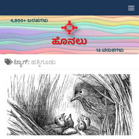
Skip to content
ಟ್ಯಾಗ್:
ಹಕ್ಕಿಗೂಡು