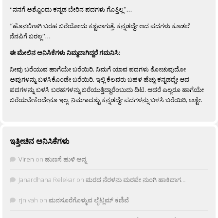
“ನನಗೆ ಅಶ್ಟೊಂದು ಕನ್ನಡ ಬೇರಿನ ಪದಗಳು ಗೊತ್ತಿಲ್ಲ”…
“ಹೊನಲಿಗಾಗಿ ಬರಹ ಬರೆಯೋದು ಕಶ್ಟವಾಗುತ್ತೆ. ಕನ್ನಡದ್ದೇ ಆದ ಪದಗಳು ಕೂಡಲೆ
ನೆನಪಿಗೆ ಬರಲ್ಲ”…
ಈ ಮೇಲಿನ ಅನಿಸಿಕೆಗಳು ನಿಮ್ಮದಾಗಿದ್ದರೆ ಗಮನಿಸಿ:
ನೀವು ಬರೆಯುವ ಹಾಗೆಯೇ ಬರೆಯಿರಿ. ನಿಮಗೆ ಯಾವ ಪದಗಳು ತೋಚುವುದೋ
ಅವುಗಳನ್ನು ಬಳಸಿಕೊಂಡೇ ಬರೆಯಿರಿ. ಇಲ್ಲಿ ಕೆಲವರು ಬಹಳ ಹೆಚ್ಚು ಕನ್ನಡದ್ದೇ ಆದ
ಪದಗಳನ್ನು ಬಳಸಿ ಬರಹಗಳನ್ನು ಬರೆಯುತ್ತಿದ್ದಾರೆಂಬುದು ದಿಟ. ಆದರೆ ಎಲ್ಲರೂ ಹಾಗೆಯೇ
ಬರೆಯಬೇಕೆಂದೇನೂ ಇಲ್ಲ. ನಿಮಗಾದಶ್ಟು ಕನ್ನಡದ್ದೇ ಪದಗಳನ್ನು ಬಳಸಿ ಬರೆಯಿರಿ, ಅಶ್ಟೇ.
ಇತ್ತೀಚಿನ ಅನಿಸಿಕೆಗಳು
Viren
on
ಹುಣಸೆ ಹುಳಿ ಅನ್ನ
Janardhana Relekar
on
ಮರದ ನೆರಳನು ಮರವೇ ನುಂಗಿ ಹಾಕಿದಾಗ…
rjnivah
on
ಮನಸೂರೆಗೊಳ್ಳುವ ಲೈಟ್ಲಮ್ ಕಣಿವೆ