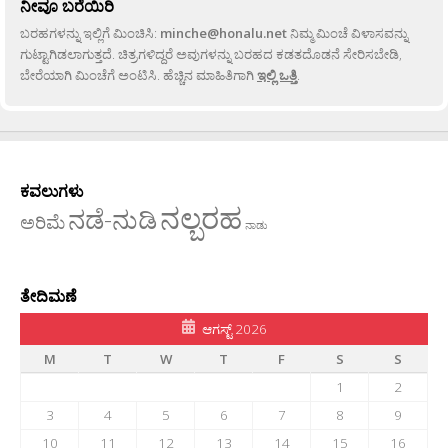
ನೀವೂ ಬರೆಯಿರಿ
ಬರಹಗಳನ್ನು ಇಲ್ಲಿಗೆ ಮಿಂಚಿಸಿ:
minche@honalu.net
ನಿಮ್ಮ ಮಿಂಚೆ ವಿಳಾಸವನ್ನು
ಗುಟ್ಟಾಗಿಡಲಾಗುತ್ತದೆ. ಚಿತ್ರಗಳಿದ್ದರೆ ಅವುಗಳನ್ನು ಬರಹದ ಕಡತದೊಡನೆ ಸೇರಿಸಬೇಡಿ,
ಬೇರೆಯಾಗಿ ಮಿಂಚೆಗೆ ಅಂಟಿಸಿ. ಹೆಚ್ಚಿನ ಮಾಹಿತಿಗಾಗಿ
ಇಲ್ಲಿ ಒತ್ತಿ
.
ಕವಲುಗಳು
ನಲ್ಬರಹ
ನಡೆ-ನುಡಿ
ಅರಿಮೆ
ನಾಡು
ತೇದಿಮಣೆ
ಆಗಸ್ಟ್ 2026
M
T
W
T
F
S
S
1
2
3
4
5
6
7
8
9
10
11
12
13
14
15
16