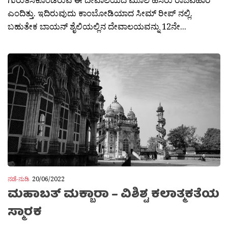
ಎಂದಿತ್ತು. ಇದಿರುವುದು ಕಾಂಬೋಡಿಯಾದ ಸೀಮ್ ರೀಪ್ ನಲ್ಲಿ.
ಬಹುತೇಕ ಬಾಯನ್ ಶೈಲಿಯಲ್ಲಿನ ದೇವಾಲಯವನ್ನು 12ನೇ...
ನಡೆ-ನುಡಿ
20/06/2022
ಮಹಾಬತ್ ಮಕ್ಬಾರಾ – ವಿಶಿಶ್ಟ ಕಲಾತ್ಮಕತೆಯ
ಸ್ಮಾರಕ