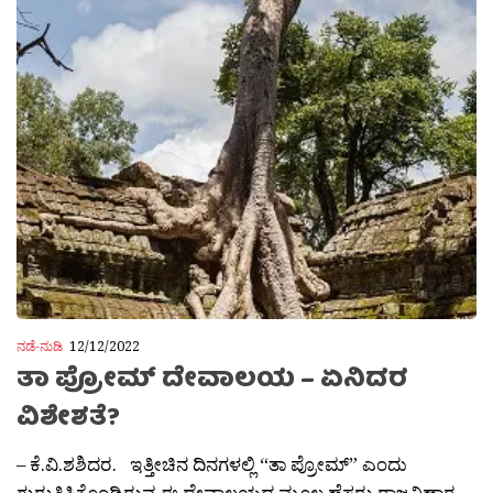
ನಡೆ-ನುಡಿ
12/12/2022
ತಾ ಪ್ರೋಮ್ ದೇವಾಲಯ – ಏನಿದರ
ವಿಶೇಶತೆ?
– ಕೆ.ವಿ.ಶಶಿದರ. ಇತ್ತೀಚಿನ ದಿನಗಳಲ್ಲಿ “ತಾ ಪ್ರೋಮ್” ಎಂದು
ಗುರುತಿಸಿಕೊಂಡಿರುವ ಈ ದೇವಾಲಯದ ಮೂಲ ಹೆಸರು ರಾಜವಿಹಾರ