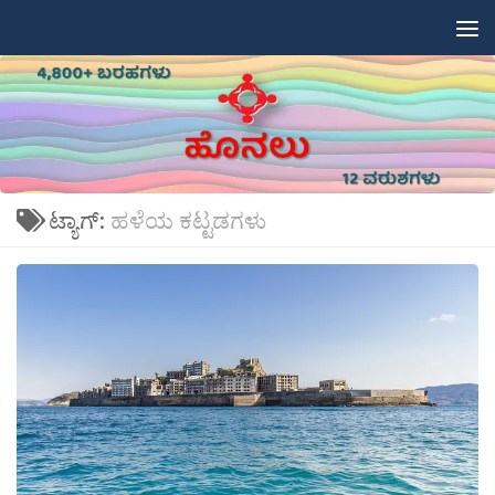
Skip to content
ಟ್ಯಾಗ್:
ಹಳೆಯ ಕಟ್ಟಡಗಳು