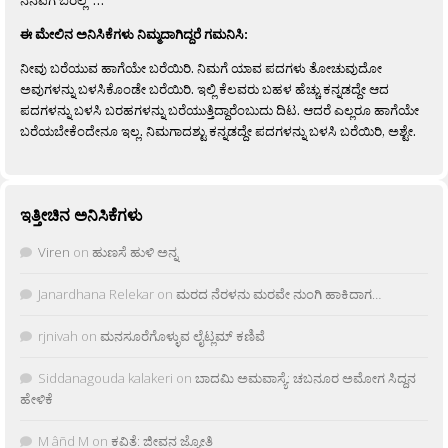
ಈ ಮೇಲಿನ ಅನಿಸಿಕೆಗಳು ನಿಮ್ಮದಾಗಿದ್ದರೆ ಗಮನಿಸಿ:
ನೀವು ಬರೆಯುವ ಹಾಗೆಯೇ ಬರೆಯಿರಿ. ನಿಮಗೆ ಯಾವ ಪದಗಳು ತೋಚುವುದೋ
ಅವುಗಳನ್ನು ಬಳಸಿಕೊಂಡೇ ಬರೆಯಿರಿ. ಇಲ್ಲಿ ಕೆಲವರು ಬಹಳ ಹೆಚ್ಚು ಕನ್ನಡದ್ದೇ ಆದ
ಪದಗಳನ್ನು ಬಳಸಿ ಬರಹಗಳನ್ನು ಬರೆಯುತ್ತಿದ್ದಾರೆಂಬುದು ದಿಟ. ಆದರೆ ಎಲ್ಲರೂ ಹಾಗೆಯೇ
ಬರೆಯಬೇಕೆಂದೇನೂ ಇಲ್ಲ. ನಿಮಗಾದಶ್ಟು ಕನ್ನಡದ್ದೇ ಪದಗಳನ್ನು ಬಳಸಿ ಬರೆಯಿರಿ, ಅಶ್ಟೇ.
ಇತ್ತೀಚಿನ ಅನಿಸಿಕೆಗಳು
Viren
on
ಹುಣಸೆ ಹುಳಿ ಅನ್ನ
Janardhana Relekar
on
ಮರದ ನೆರಳನು ಮರವೇ ನುಂಗಿ ಹಾಕಿದಾಗ…
rjnivah
on
ಮನಸೂರೆಗೊಳ್ಳುವ ಲೈಟ್ಲಮ್ ಕಣಿವೆ
Siddanagouda kalakeri
on
ಬಾದಮಿ ಅಮವಾಸ್ಯೆ: ಚಬನೂರ ಅಮೋಗ ಸಿದ್ದನ
ಹೇಳಿಕೆ
M âñd M
on
ಕವಿತೆ: ಜೀವನ ಜ್ಯೋತಿ