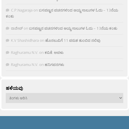
C.P.Nagaraja
on
ಬಸವಣ್ಣನ ವಚನಗಳಿಂದ ಆಯ್ದ ಸಾಲುಗಳ ಓದು – 13ನೆಯ
ಕಂತು
ರಾಜೀವ್
on
ಬಸವಣ್ಣನ ವಚನಗಳಿಂದ ಆಯ್ದ ಸಾಲುಗಳ ಓದು – 13ನೆಯ ಕಂತು
K.V Shashidhara
on
ಹೊನಲುವಿಗೆ 11 ವರುಶ ತುಂಬಿದ ನಲಿವು
Raghuramu N.V.
on
ಕವಿತೆ: ಅವಳು
Raghuramu N.V.
on
ಹನಿಗವನಗಳು
ಹಳೆಯವು
ಹಳೆಯವು