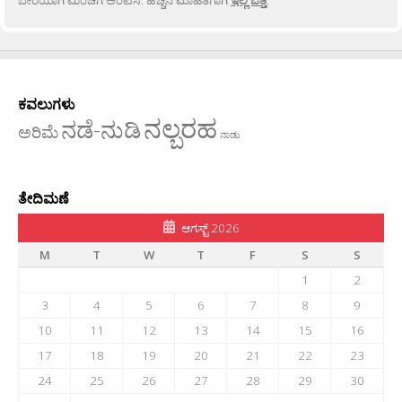
ಬೇರೆಯಾಗಿ ಮಿಂಚೆಗೆ ಅಂಟಿಸಿ. ಹೆಚ್ಚಿನ ಮಾಹಿತಿಗಾಗಿ
ಇಲ್ಲಿ ಒತ್ತಿ
.
ಕವಲುಗಳು
ನಲ್ಬರಹ
ನಡೆ-ನುಡಿ
ಅರಿಮೆ
ನಾಡು
ತೇದಿಮಣೆ
ಆಗಸ್ಟ್ 2026
M
T
W
T
F
S
S
1
2
3
4
5
6
7
8
9
10
11
12
13
14
15
16
17
18
19
20
21
22
23
24
25
26
27
28
29
30