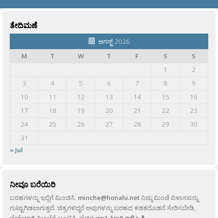
ತೇದಿಮಣೆ
ಆಗಸ್ಟ್ 2026
M
T
W
T
F
S
S
1
2
3
4
5
6
7
8
9
10
11
12
13
14
15
16
17
18
19
20
21
22
23
24
25
26
27
28
29
30
31
« Jul
ನೀವೂ ಬರೆಯಿರಿ
ಬರಹಗಳನ್ನು ಇಲ್ಲಿಗೆ ಮಿಂಚಿಸಿ:
minche@honalu.net
ನಿಮ್ಮ ಮಿಂಚೆ ವಿಳಾಸವನ್ನು
ಗುಟ್ಟಾಗಿಡಲಾಗುತ್ತದೆ. ಚಿತ್ರಗಳಿದ್ದರೆ ಅವುಗಳನ್ನು ಬರಹದ ಕಡತದೊಡನೆ ಸೇರಿಸಬೇಡಿ,