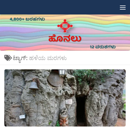
Skip to content
ಟ್ಯಾಗ್:
ಹಳೆಯ ಮರಗಳು