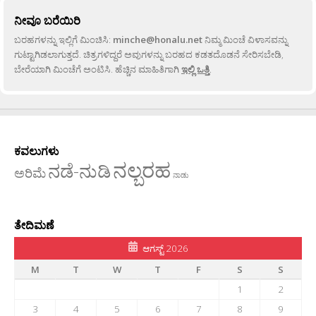
ನೀವೂ ಬರೆಯಿರಿ
ಬರಹಗಳನ್ನು ಇಲ್ಲಿಗೆ ಮಿಂಚಿಸಿ:
minche@honalu.net
ನಿಮ್ಮ ಮಿಂಚೆ ವಿಳಾಸವನ್ನು
ಗುಟ್ಟಾಗಿಡಲಾಗುತ್ತದೆ. ಚಿತ್ರಗಳಿದ್ದರೆ ಅವುಗಳನ್ನು ಬರಹದ ಕಡತದೊಡನೆ ಸೇರಿಸಬೇಡಿ,
ಬೇರೆಯಾಗಿ ಮಿಂಚೆಗೆ ಅಂಟಿಸಿ. ಹೆಚ್ಚಿನ ಮಾಹಿತಿಗಾಗಿ
ಇಲ್ಲಿ ಒತ್ತಿ
.
ಕವಲುಗಳು
ನಲ್ಬರಹ
ನಡೆ-ನುಡಿ
ಅರಿಮೆ
ನಾಡು
ತೇದಿಮಣೆ
ಆಗಸ್ಟ್ 2026
M
T
W
T
F
S
S
1
2
3
4
5
6
7
8
9