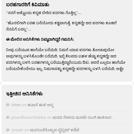
ಬರಹಗಾರರಿಗೆ ಕಿವಿಮಾತು
“ನನಗೆ ಅಶ್ಟೊಂದು ಕನ್ನಡ ಬೇರಿನ ಪದಗಳು ಗೊತ್ತಿಲ್ಲ”…
“ಹೊನಲಿಗಾಗಿ ಬರಹ ಬರೆಯೋದು ಕಶ್ಟವಾಗುತ್ತೆ. ಕನ್ನಡದ್ದೇ ಆದ ಪದಗಳು ಕೂಡಲೆ
ನೆನಪಿಗೆ ಬರಲ್ಲ”…
ಈ ಮೇಲಿನ ಅನಿಸಿಕೆಗಳು ನಿಮ್ಮದಾಗಿದ್ದರೆ ಗಮನಿಸಿ:
ನೀವು ಬರೆಯುವ ಹಾಗೆಯೇ ಬರೆಯಿರಿ. ನಿಮಗೆ ಯಾವ ಪದಗಳು ತೋಚುವುದೋ
ಅವುಗಳನ್ನು ಬಳಸಿಕೊಂಡೇ ಬರೆಯಿರಿ. ಇಲ್ಲಿ ಕೆಲವರು ಬಹಳ ಹೆಚ್ಚು ಕನ್ನಡದ್ದೇ ಆದ
ಪದಗಳನ್ನು ಬಳಸಿ ಬರಹಗಳನ್ನು ಬರೆಯುತ್ತಿದ್ದಾರೆಂಬುದು ದಿಟ. ಆದರೆ ಎಲ್ಲರೂ ಹಾಗೆಯೇ
ಬರೆಯಬೇಕೆಂದೇನೂ ಇಲ್ಲ. ನಿಮಗಾದಶ್ಟು ಕನ್ನಡದ್ದೇ ಪದಗಳನ್ನು ಬಳಸಿ ಬರೆಯಿರಿ, ಅಶ್ಟೇ.
ಇತ್ತೀಚಿನ ಅನಿಸಿಕೆಗಳು
Viren
on
ಹುಣಸೆ ಹುಳಿ ಅನ್ನ
Janardhana Relekar
on
ಮರದ ನೆರಳನು ಮರವೇ ನುಂಗಿ ಹಾಕಿದಾಗ…
rjnivah
on
ಮನಸೂರೆಗೊಳ್ಳುವ ಲೈಟ್ಲಮ್ ಕಣಿವೆ