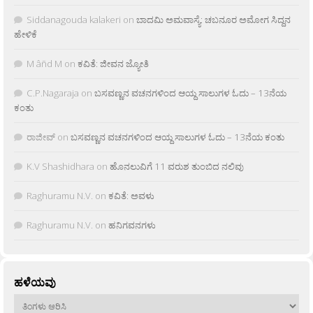
Siddanagouda kalakeri
on
ಬಾದಮಿ ಅಮವಾಸ್ಯೆ: ಚಬನೂರ ಅಮೋಗ ಸಿದ್ದನ
ಹೇಳಿಕೆ
M âñd M
on
ಕವಿತೆ: ಜೀವನ ಜ್ಯೋತಿ
C.P.Nagaraja
on
ಬಸವಣ್ಣನ ವಚನಗಳಿಂದ ಆಯ್ದ ಸಾಲುಗಳ ಓದು – 13ನೆಯ
ಕಂತು
ರಾಜೀವ್
on
ಬಸವಣ್ಣನ ವಚನಗಳಿಂದ ಆಯ್ದ ಸಾಲುಗಳ ಓದು – 13ನೆಯ ಕಂತು
K.V Shashidhara
on
ಹೊನಲುವಿಗೆ 11 ವರುಶ ತುಂಬಿದ ನಲಿವು
Raghuramu N.V.
on
ಕವಿತೆ: ಅವಳು
Raghuramu N.V.
on
ಹನಿಗವನಗಳು
ಹಳೆಯವು
ಹಳೆಯವು