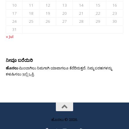
10
11
12
13
14
15
16
17
18
19
20
21
22
23
24
25
26
27
28
29
30
31
« Jul
ನೀವೂ ಬರೆಯಿರಿ
ಹೊನಲು
ಮಿಂಬಾಗಿಲು ನಿಮಗಾಗಿ ಯಾವಾಗಲೂ ತೆರೆದಿರುತ್ತದೆ. ನಿಮ್ಮ ಬರಹಗಳನ್ನು
ಕಳುಹಿಸಲು
ಇಲ್ಲಿ ಒತ್ತಿ
.
ಹೊನಲು © 2026.