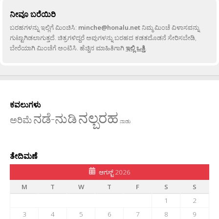
ನೀವೂ ಬರೆಯಿರಿ
ಬರಹಗಳನ್ನು ಇಲ್ಲಿಗೆ ಮಿಂಚಿಸಿ:
minche@honalu.net
ನಿಮ್ಮ ಮಿಂಚೆ ವಿಳಾಸವನ್ನು
ಗುಟ್ಟಾಗಿಡಲಾಗುತ್ತದೆ. ಚಿತ್ರಗಳಿದ್ದರೆ ಅವುಗಳನ್ನು ಬರಹದ ಕಡತದೊಡನೆ ಸೇರಿಸಬೇಡಿ,
ಬೇರೆಯಾಗಿ ಮಿಂಚೆಗೆ ಅಂಟಿಸಿ. ಹೆಚ್ಚಿನ ಮಾಹಿತಿಗಾಗಿ
ಇಲ್ಲಿ ಒತ್ತಿ
.
ಕವಲುಗಳು
ನಲ್ಬರಹ
ನಡೆ-ನುಡಿ
ಅರಿಮೆ
ನಾಡು
ತೇದಿಮಣೆ
ಆಗಸ್ಟ್ 2026
M
T
W
T
F
S
S
1
2
3
4
5
6
7
8
9