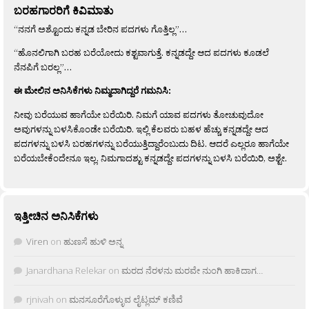
ಬರಹಗಾರರಿಗೆ ಕಿವಿಮಾತು
“ನನಗೆ ಅಶ್ಟೊಂದು ಕನ್ನಡ ಬೇರಿನ ಪದಗಳು ಗೊತ್ತಿಲ್ಲ”…
“ಹೊನಲಿಗಾಗಿ ಬರಹ ಬರೆಯೋದು ಕಶ್ಟವಾಗುತ್ತೆ. ಕನ್ನಡದ್ದೇ ಆದ ಪದಗಳು ಕೂಡಲೆ
ನೆನಪಿಗೆ ಬರಲ್ಲ”…
ಈ ಮೇಲಿನ ಅನಿಸಿಕೆಗಳು ನಿಮ್ಮದಾಗಿದ್ದರೆ ಗಮನಿಸಿ:
ನೀವು ಬರೆಯುವ ಹಾಗೆಯೇ ಬರೆಯಿರಿ. ನಿಮಗೆ ಯಾವ ಪದಗಳು ತೋಚುವುದೋ
ಅವುಗಳನ್ನು ಬಳಸಿಕೊಂಡೇ ಬರೆಯಿರಿ. ಇಲ್ಲಿ ಕೆಲವರು ಬಹಳ ಹೆಚ್ಚು ಕನ್ನಡದ್ದೇ ಆದ
ಪದಗಳನ್ನು ಬಳಸಿ ಬರಹಗಳನ್ನು ಬರೆಯುತ್ತಿದ್ದಾರೆಂಬುದು ದಿಟ. ಆದರೆ ಎಲ್ಲರೂ ಹಾಗೆಯೇ
ಬರೆಯಬೇಕೆಂದೇನೂ ಇಲ್ಲ. ನಿಮಗಾದಶ್ಟು ಕನ್ನಡದ್ದೇ ಪದಗಳನ್ನು ಬಳಸಿ ಬರೆಯಿರಿ, ಅಶ್ಟೇ.
ಇತ್ತೀಚಿನ ಅನಿಸಿಕೆಗಳು
Viren
on
ಹುಣಸೆ ಹುಳಿ ಅನ್ನ
Janardhana Relekar
on
ಮರದ ನೆರಳನು ಮರವೇ ನುಂಗಿ ಹಾಕಿದಾಗ…
rjnivah
on
ಮನಸೂರೆಗೊಳ್ಳುವ ಲೈಟ್ಲಮ್ ಕಣಿವೆ