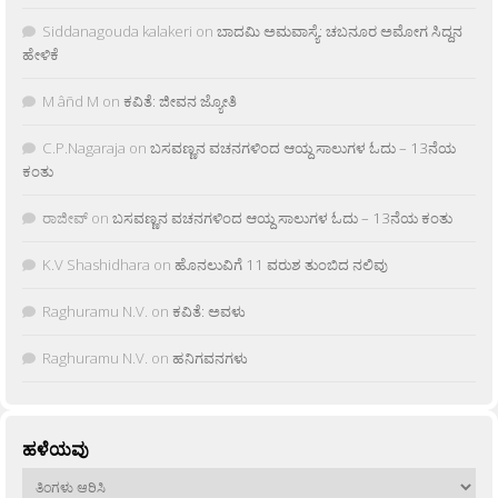
Siddanagouda kalakeri
on
ಬಾದಮಿ ಅಮವಾಸ್ಯೆ: ಚಬನೂರ ಅಮೋಗ ಸಿದ್ದನ
ಹೇಳಿಕೆ
M âñd M
on
ಕವಿತೆ: ಜೀವನ ಜ್ಯೋತಿ
C.P.Nagaraja
on
ಬಸವಣ್ಣನ ವಚನಗಳಿಂದ ಆಯ್ದ ಸಾಲುಗಳ ಓದು – 13ನೆಯ
ಕಂತು
ರಾಜೀವ್
on
ಬಸವಣ್ಣನ ವಚನಗಳಿಂದ ಆಯ್ದ ಸಾಲುಗಳ ಓದು – 13ನೆಯ ಕಂತು
K.V Shashidhara
on
ಹೊನಲುವಿಗೆ 11 ವರುಶ ತುಂಬಿದ ನಲಿವು
Raghuramu N.V.
on
ಕವಿತೆ: ಅವಳು
Raghuramu N.V.
on
ಹನಿಗವನಗಳು
ಹಳೆಯವು
ಹಳೆಯವು