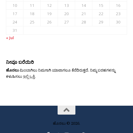
10
11
12
13
14
15
16
17
18
19
20
21
22
23
24
25
26
27
28
29
30
31
« Jul
ನೀವೂ ಬರೆಯಿರಿ
ಹೊನಲು
ಮಿಂಬಾಗಿಲು ನಿಮಗಾಗಿ ಯಾವಾಗಲೂ ತೆರೆದಿರುತ್ತದೆ. ನಿಮ್ಮ ಬರಹಗಳನ್ನು
ಕಳುಹಿಸಲು
ಇಲ್ಲಿ ಒತ್ತಿ
.
ಹೊನಲು © 2026.