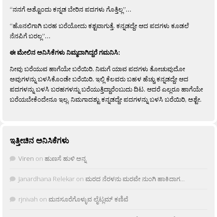
“ನನಗೆ ಅಶ್ಟೊಂದು ಕನ್ನಡ ಬೇರಿನ ಪದಗಳು ಗೊತ್ತಿಲ್ಲ”…
“ಹೊನಲಿಗಾಗಿ ಬರಹ ಬರೆಯೋದು ಕಶ್ಟವಾಗುತ್ತೆ. ಕನ್ನಡದ್ದೇ ಆದ ಪದಗಳು ಕೂಡಲೆ
ನೆನಪಿಗೆ ಬರಲ್ಲ”…
ಈ ಮೇಲಿನ ಅನಿಸಿಕೆಗಳು ನಿಮ್ಮದಾಗಿದ್ದರೆ ಗಮನಿಸಿ:
ನೀವು ಬರೆಯುವ ಹಾಗೆಯೇ ಬರೆಯಿರಿ. ನಿಮಗೆ ಯಾವ ಪದಗಳು ತೋಚುವುದೋ
ಅವುಗಳನ್ನು ಬಳಸಿಕೊಂಡೇ ಬರೆಯಿರಿ. ಇಲ್ಲಿ ಕೆಲವರು ಬಹಳ ಹೆಚ್ಚು ಕನ್ನಡದ್ದೇ ಆದ
ಪದಗಳನ್ನು ಬಳಸಿ ಬರಹಗಳನ್ನು ಬರೆಯುತ್ತಿದ್ದಾರೆಂಬುದು ದಿಟ. ಆದರೆ ಎಲ್ಲರೂ ಹಾಗೆಯೇ
ಬರೆಯಬೇಕೆಂದೇನೂ ಇಲ್ಲ. ನಿಮಗಾದಶ್ಟು ಕನ್ನಡದ್ದೇ ಪದಗಳನ್ನು ಬಳಸಿ ಬರೆಯಿರಿ, ಅಶ್ಟೇ.
ಇತ್ತೀಚಿನ ಅನಿಸಿಕೆಗಳು
Viren
on
ಹುಣಸೆ ಹುಳಿ ಅನ್ನ
Janardhana Relekar
on
ಮರದ ನೆರಳನು ಮರವೇ ನುಂಗಿ ಹಾಕಿದಾಗ…
rjnivah
on
ಮನಸೂರೆಗೊಳ್ಳುವ ಲೈಟ್ಲಮ್ ಕಣಿವೆ