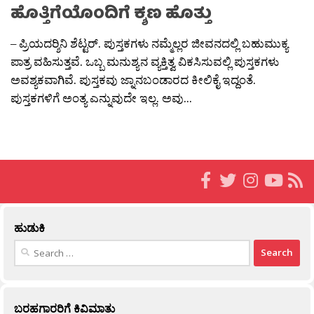
ಹೊತ್ತಿಗೆಯೊಂದಿಗೆ ಕ್ಶಣ ಹೊತ್ತು
– ಪ್ರಿಯದರ‍್ಶಿನಿ ಶೆಟ್ಟರ್. ಪುಸ್ತಕಗಳು ನಮ್ಮೆಲ್ಲರ ಜೀವನದಲ್ಲಿ ಬಹುಮುಕ್ಯ
ಪಾತ್ರ ವಹಿಸುತ್ತವೆ. ಒಬ್ಬ ಮನುಶ್ಯನ ವ್ಯಕ್ತಿತ್ವ ವಿಕಸಿಸುವಲ್ಲಿ ಪುಸ್ತಕಗಳು
ಅವಶ್ಯಕವಾಗಿವೆ. ಪುಸ್ತಕವು ಜ್ನಾನಬಂಡಾರದ ಕೀಲಿಕೈ ಇದ್ದಂತೆ.
ಪುಸ್ತಕಗಳಿಗೆ ಅಂತ್ಯ ಎನ್ನುವುದೇ ಇಲ್ಲ. ಅವು...
ಹುಡುಕಿ
Search
for:
ಬರಹಗಾರರಿಗೆ ಕಿವಿಮಾತು