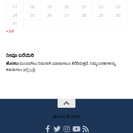
17
18
19
20
21
22
23
24
25
26
27
28
29
30
31
« Jul
ನೀವೂ ಬರೆಯಿರಿ
ಹೊನಲು
ಮಿಂಬಾಗಿಲು ನಿಮಗಾಗಿ ಯಾವಾಗಲೂ ತೆರೆದಿರುತ್ತದೆ. ನಿಮ್ಮ ಬರಹಗಳನ್ನು
ಕಳುಹಿಸಲು
ಇಲ್ಲಿ ಒತ್ತಿ
.
ಹೊನಲು © 2026.