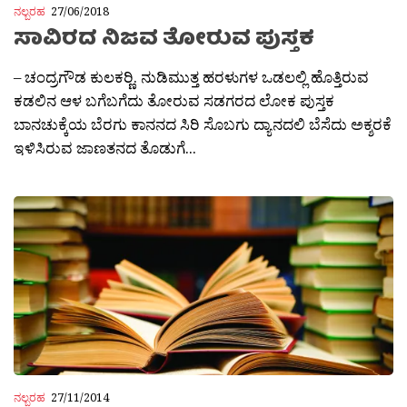
ನಲ್ಬರಹ
27/06/2018
ಸಾವಿರದ ನಿಜವ ತೋರುವ ಪುಸ್ತಕ
– ಚಂದ್ರಗೌಡ ಕುಲಕರ‍್ಣಿ. ನುಡಿಮುತ್ತ ಹರಳುಗಳ ಒಡಲಲ್ಲಿ ಹೊತ್ತಿರುವ
ಕಡಲಿನ ಆಳ ಬಗೆಬಗೆದು ತೋರುವ ಸಡಗರದ ಲೋಕ ಪುಸ್ತಕ
ಬಾನಚುಕ್ಕೆಯ ಬೆರಗು ಕಾನನದ ಸಿರಿ ಸೊಬಗು ದ್ಯಾನದಲಿ ಬೆಸೆದು ಅಕ್ಶರಕೆ
ಇಳಿಸಿರುವ ಜಾಣತನದ ತೊಡುಗೆ...
ನಲ್ಬರಹ
27/11/2014