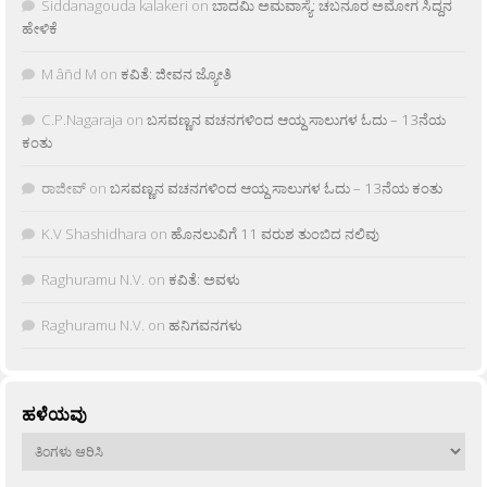
Siddanagouda kalakeri
on
ಬಾದಮಿ ಅಮವಾಸ್ಯೆ: ಚಬನೂರ ಅಮೋಗ ಸಿದ್ದನ
ಹೇಳಿಕೆ
M âñd M
on
ಕವಿತೆ: ಜೀವನ ಜ್ಯೋತಿ
C.P.Nagaraja
on
ಬಸವಣ್ಣನ ವಚನಗಳಿಂದ ಆಯ್ದ ಸಾಲುಗಳ ಓದು – 13ನೆಯ
ಕಂತು
ರಾಜೀವ್
on
ಬಸವಣ್ಣನ ವಚನಗಳಿಂದ ಆಯ್ದ ಸಾಲುಗಳ ಓದು – 13ನೆಯ ಕಂತು
K.V Shashidhara
on
ಹೊನಲುವಿಗೆ 11 ವರುಶ ತುಂಬಿದ ನಲಿವು
Raghuramu N.V.
on
ಕವಿತೆ: ಅವಳು
Raghuramu N.V.
on
ಹನಿಗವನಗಳು
ಹಳೆಯವು
ಹಳೆಯವು