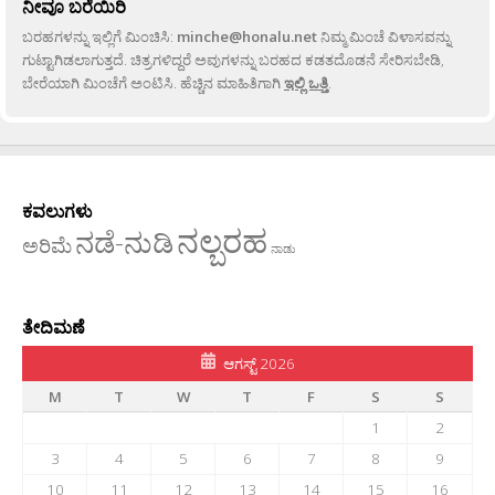
ನೀವೂ ಬರೆಯಿರಿ
ಬರಹಗಳನ್ನು ಇಲ್ಲಿಗೆ ಮಿಂಚಿಸಿ:
minche@honalu.net
ನಿಮ್ಮ ಮಿಂಚೆ ವಿಳಾಸವನ್ನು
ಗುಟ್ಟಾಗಿಡಲಾಗುತ್ತದೆ. ಚಿತ್ರಗಳಿದ್ದರೆ ಅವುಗಳನ್ನು ಬರಹದ ಕಡತದೊಡನೆ ಸೇರಿಸಬೇಡಿ,
ಬೇರೆಯಾಗಿ ಮಿಂಚೆಗೆ ಅಂಟಿಸಿ. ಹೆಚ್ಚಿನ ಮಾಹಿತಿಗಾಗಿ
ಇಲ್ಲಿ ಒತ್ತಿ
.
ಕವಲುಗಳು
ನಲ್ಬರಹ
ನಡೆ-ನುಡಿ
ಅರಿಮೆ
ನಾಡು
ತೇದಿಮಣೆ
ಆಗಸ್ಟ್ 2026
M
T
W
T
F
S
S
1
2
3
4
5
6
7
8
9
10
11
12
13
14
15
16