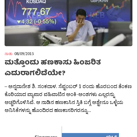
ನಾಡು
08/09/2015
ಮತ್ತೊಂದು ಹಣಕಾಸು ಹಿಂಜರಿತ
ಎದುರಾಗಲಿದೆಯೇ?
– ಅನ್ನದಾನೇಶ ಶಿ. ಸಂಕದಾಳ. ಸೆಪ್ಟಂಬರ್ 1 ರಂದು ಹೊರಬಂದ ತೆಂಕಣ
ಕೊರಿಯಾದ ವ್ಯಾಪಾರ ವಹಿವಾಟಿನ ಅಂಕಿ-ಅಂಶಗಳು ಎಲ್ಲರನ್ನು
ಅಚ್ಚರಿಗೊಳಿಸಿವೆ. ಆ ನಾಡಿನ ಹಣಕಾಸಿನ ಸ್ತಿತಿ ಬಗ್ಗೆ ಅಶ್ಟೇನೂ ಒಳ್ಳೆಯ
ಅನಿಸಿಕೆಗಳನ್ನು ಹೊಂದಿರದ ಹಣಕಾಸರಿಗರನ್ನೂ...