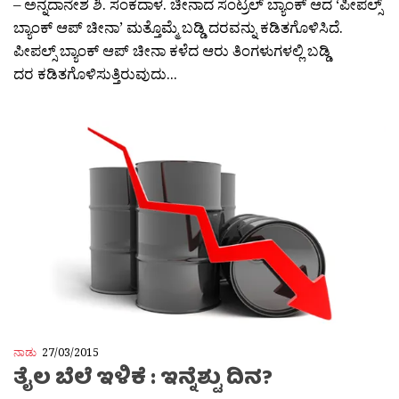
– ಅನ್ನದಾನೇಶ ಶಿ. ಸಂಕದಾಳ. ಚೀನಾದ ಸೆಂಟ್ರಲ್ ಬ್ಯಾಂಕ್ ಆದ ‘ಪೀಪಲ್ಸ್
ಬ್ಯಾಂಕ್ ಆಪ್ ಚೀನಾ’ ಮತ್ತೊಮ್ಮೆ ಬಡ್ಡಿ ದರವನ್ನು ಕಡಿತಗೊಳಿಸಿದೆ.
ಪೀಪಲ್ಸ್ ಬ್ಯಾಂಕ್ ಆಪ್ ಚೀನಾ ಕಳೆದ ಆರು ತಿಂಗಳುಗಳಲ್ಲಿ ಬಡ್ಡಿ
ದರ ಕಡಿತಗೊಳಿಸುತ್ತಿರುವುದು...
ನಾಡು
27/03/2015
ತೈಲ ಬೆಲೆ ಇಳಿಕೆ : ಇನ್ನೆಶ್ಟು ದಿನ?