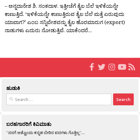
– ಅನ್ನದಾನೇಶ ಶಿ. ಸಂಕದಾಳ. ಇತ್ತೀಚೆಗೆ ತೈಲ ಬೆಲೆ ಇಳಿಕೆಯನ್ನೇ
ಕಾಣುತ್ತಿದೆ. ‘ಇಳಿಕೆಯನ್ನೇ ಕಾಣುತ್ತಿರುವ ತೈಲ ಬೆಲೆ ಮತ್ತೆ ಏರುವುದು
ಯಾವಾಗ?’ ಎಂಬ ಸನ್ನಿವೇಶವನ್ನು ತೈಲ ಹೊರಮಾರುಗ (export)
ನಾಡುಗಳು ಎದುರು ನೋಡುತ್ತಿವೆ. ಯಾಕೆಂದರೆ...
ಹುಡುಕಿ
Search
for:
ಬರಹಗಾರರಿಗೆ ಕಿವಿಮಾತು
“ನನಗೆ ಅಶ್ಟೊಂದು ಕನ್ನಡ ಬೇರಿನ ಪದಗಳು ಗೊತ್ತಿಲ್ಲ”…