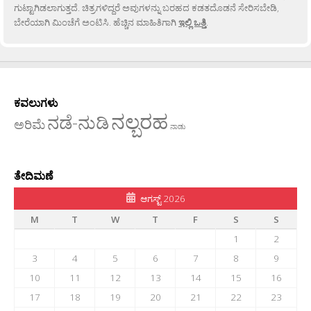
ಗುಟ್ಟಾಗಿಡಲಾಗುತ್ತದೆ. ಚಿತ್ರಗಳಿದ್ದರೆ ಅವುಗಳನ್ನು ಬರಹದ ಕಡತದೊಡನೆ ಸೇರಿಸಬೇಡಿ,
ಬೇರೆಯಾಗಿ ಮಿಂಚೆಗೆ ಅಂಟಿಸಿ. ಹೆಚ್ಚಿನ ಮಾಹಿತಿಗಾಗಿ
ಇಲ್ಲಿ ಒತ್ತಿ
.
ಕವಲುಗಳು
ನಲ್ಬರಹ
ನಡೆ-ನುಡಿ
ಅರಿಮೆ
ನಾಡು
ತೇದಿಮಣೆ
ಆಗಸ್ಟ್ 2026
M
T
W
T
F
S
S
1
2
3
4
5
6
7
8
9
10
11
12
13
14
15
16
17
18
19
20
21
22
23