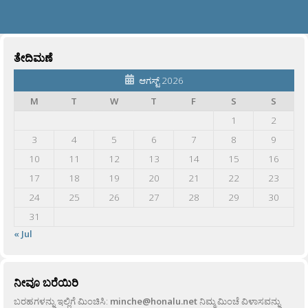
ತೇದಿಮಣೆ
ಆಗಸ್ಟ್ 2026
M
T
W
T
F
S
S
1
2
3
4
5
6
7
8
9
10
11
12
13
14
15
16
17
18
19
20
21
22
23
24
25
26
27
28
29
30
31
« Jul
ನೀವೂ ಬರೆಯಿರಿ
ಬರಹಗಳನ್ನು ಇಲ್ಲಿಗೆ ಮಿಂಚಿಸಿ:
minche@honalu.net
ನಿಮ್ಮ ಮಿಂಚೆ ವಿಳಾಸವನ್ನು