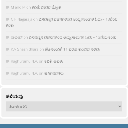
M âñd M
on
ಕವಿತೆ: ಜೀವನ ಜ್ಯೋತಿ
C.P.Nagaraja
on
ಬಸವಣ್ಣನ ವಚನಗಳಿಂದ ಆಯ್ದ ಸಾಲುಗಳ ಓದು – 13ನೆಯ
ಕಂತು
ರಾಜೀವ್
on
ಬಸವಣ್ಣನ ವಚನಗಳಿಂದ ಆಯ್ದ ಸಾಲುಗಳ ಓದು – 13ನೆಯ ಕಂತು
K.V Shashidhara
on
ಹೊನಲುವಿಗೆ 11 ವರುಶ ತುಂಬಿದ ನಲಿವು
Raghuramu N.V.
on
ಕವಿತೆ: ಅವಳು
Raghuramu N.V.
on
ಹನಿಗವನಗಳು
ಹಳೆಯವು
ಹಳೆಯವು