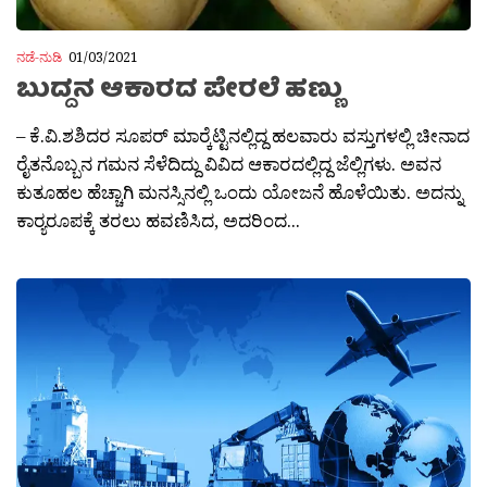
ನಡೆ-ನುಡಿ
01/03/2021
ಬುದ್ದನ ಆಕಾರದ ಪೇರಲೆ ಹಣ್ಣು
– ಕೆ.ವಿ.ಶಶಿದರ ಸೂಪರ‍್ ಮಾರ‍್ಕೆಟ್ಟಿನಲ್ಲಿದ್ದ ಹಲವಾರು ವಸ್ತುಗಳಲ್ಲಿ ಚೀನಾದ
ರೈತನೊಬ್ಬನ ಗಮನ ಸೆಳೆದಿದ್ದು ವಿವಿದ ಆಕಾರದಲ್ಲಿದ್ದ ಜೆಲ್ಲಿಗಳು. ಅವನ
ಕುತೂಹಲ ಹೆಚ್ಚಾಗಿ ಮನಸ್ಸಿನಲ್ಲಿ ಒಂದು ಯೋಜನೆ ಹೊಳೆಯಿತು. ಅದನ್ನು
ಕಾರ‍್ಯರೂಪಕ್ಕೆ ತರಲು ಹವಣಿಸಿದ, ಅದರಿಂದ...