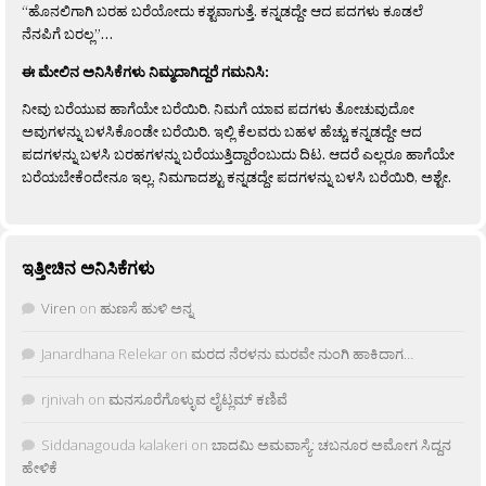
“ಹೊನಲಿಗಾಗಿ ಬರಹ ಬರೆಯೋದು ಕಶ್ಟವಾಗುತ್ತೆ. ಕನ್ನಡದ್ದೇ ಆದ ಪದಗಳು ಕೂಡಲೆ
ನೆನಪಿಗೆ ಬರಲ್ಲ”…
ಈ ಮೇಲಿನ ಅನಿಸಿಕೆಗಳು ನಿಮ್ಮದಾಗಿದ್ದರೆ ಗಮನಿಸಿ:
ನೀವು ಬರೆಯುವ ಹಾಗೆಯೇ ಬರೆಯಿರಿ. ನಿಮಗೆ ಯಾವ ಪದಗಳು ತೋಚುವುದೋ
ಅವುಗಳನ್ನು ಬಳಸಿಕೊಂಡೇ ಬರೆಯಿರಿ. ಇಲ್ಲಿ ಕೆಲವರು ಬಹಳ ಹೆಚ್ಚು ಕನ್ನಡದ್ದೇ ಆದ
ಪದಗಳನ್ನು ಬಳಸಿ ಬರಹಗಳನ್ನು ಬರೆಯುತ್ತಿದ್ದಾರೆಂಬುದು ದಿಟ. ಆದರೆ ಎಲ್ಲರೂ ಹಾಗೆಯೇ
ಬರೆಯಬೇಕೆಂದೇನೂ ಇಲ್ಲ. ನಿಮಗಾದಶ್ಟು ಕನ್ನಡದ್ದೇ ಪದಗಳನ್ನು ಬಳಸಿ ಬರೆಯಿರಿ, ಅಶ್ಟೇ.
ಇತ್ತೀಚಿನ ಅನಿಸಿಕೆಗಳು
Viren
on
ಹುಣಸೆ ಹುಳಿ ಅನ್ನ
Janardhana Relekar
on
ಮರದ ನೆರಳನು ಮರವೇ ನುಂಗಿ ಹಾಕಿದಾಗ…
rjnivah
on
ಮನಸೂರೆಗೊಳ್ಳುವ ಲೈಟ್ಲಮ್ ಕಣಿವೆ
Siddanagouda kalakeri
on
ಬಾದಮಿ ಅಮವಾಸ್ಯೆ: ಚಬನೂರ ಅಮೋಗ ಸಿದ್ದನ
ಹೇಳಿಕೆ