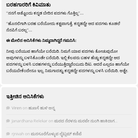
ಬರಹಗಾರರಿಗೆ ಕಿವಿಮಾತು
“ನನಗೆ ಅಶ್ಟೊಂದು ಕನ್ನಡ ಬೇರಿನ ಪದಗಳು ಗೊತ್ತಿಲ್ಲ”…
“ಹೊನಲಿಗಾಗಿ ಬರಹ ಬರೆಯೋದು ಕಶ್ಟವಾಗುತ್ತೆ. ಕನ್ನಡದ್ದೇ ಆದ ಪದಗಳು ಕೂಡಲೆ
ನೆನಪಿಗೆ ಬರಲ್ಲ”…
ಈ ಮೇಲಿನ ಅನಿಸಿಕೆಗಳು ನಿಮ್ಮದಾಗಿದ್ದರೆ ಗಮನಿಸಿ:
ನೀವು ಬರೆಯುವ ಹಾಗೆಯೇ ಬರೆಯಿರಿ. ನಿಮಗೆ ಯಾವ ಪದಗಳು ತೋಚುವುದೋ
ಅವುಗಳನ್ನು ಬಳಸಿಕೊಂಡೇ ಬರೆಯಿರಿ. ಇಲ್ಲಿ ಕೆಲವರು ಬಹಳ ಹೆಚ್ಚು ಕನ್ನಡದ್ದೇ ಆದ
ಪದಗಳನ್ನು ಬಳಸಿ ಬರಹಗಳನ್ನು ಬರೆಯುತ್ತಿದ್ದಾರೆಂಬುದು ದಿಟ. ಆದರೆ ಎಲ್ಲರೂ ಹಾಗೆಯೇ
ಬರೆಯಬೇಕೆಂದೇನೂ ಇಲ್ಲ. ನಿಮಗಾದಶ್ಟು ಕನ್ನಡದ್ದೇ ಪದಗಳನ್ನು ಬಳಸಿ ಬರೆಯಿರಿ, ಅಶ್ಟೇ.
ಇತ್ತೀಚಿನ ಅನಿಸಿಕೆಗಳು
Viren
on
ಹುಣಸೆ ಹುಳಿ ಅನ್ನ
Janardhana Relekar
on
ಮರದ ನೆರಳನು ಮರವೇ ನುಂಗಿ ಹಾಕಿದಾಗ…
rjnivah
on
ಮನಸೂರೆಗೊಳ್ಳುವ ಲೈಟ್ಲಮ್ ಕಣಿವೆ