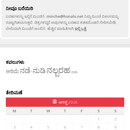
ನೀವೂ ಬರೆಯಿರಿ
ಬರಹಗಳನ್ನು ಇಲ್ಲಿಗೆ ಮಿಂಚಿಸಿ:
minche@honalu.net
ನಿಮ್ಮ ಮಿಂಚೆ ವಿಳಾಸವನ್ನು
ಗುಟ್ಟಾಗಿಡಲಾಗುತ್ತದೆ. ಚಿತ್ರಗಳಿದ್ದರೆ ಅವುಗಳನ್ನು ಬರಹದ ಕಡತದೊಡನೆ ಸೇರಿಸಬೇಡಿ,
ಬೇರೆಯಾಗಿ ಮಿಂಚೆಗೆ ಅಂಟಿಸಿ. ಹೆಚ್ಚಿನ ಮಾಹಿತಿಗಾಗಿ
ಇಲ್ಲಿ ಒತ್ತಿ
.
ಕವಲುಗಳು
ನಲ್ಬರಹ
ನಡೆ-ನುಡಿ
ಅರಿಮೆ
ನಾಡು
ತೇದಿಮಣೆ
ಆಗಸ್ಟ್ 2026
M
T
W
T
F
S
S
1
2
3
4
5
6
7
8
9