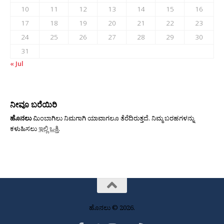
10
11
12
13
14
15
16
17
18
19
20
21
22
23
24
25
26
27
28
29
30
31
« Jul
ನೀವೂ ಬರೆಯಿರಿ
ಹೊನಲು
ಮಿಂಬಾಗಿಲು ನಿಮಗಾಗಿ ಯಾವಾಗಲೂ ತೆರೆದಿರುತ್ತದೆ. ನಿಮ್ಮ ಬರಹಗಳನ್ನು
ಕಳುಹಿಸಲು
ಇಲ್ಲಿ ಒತ್ತಿ
.
ಹೊನಲು © 2026.