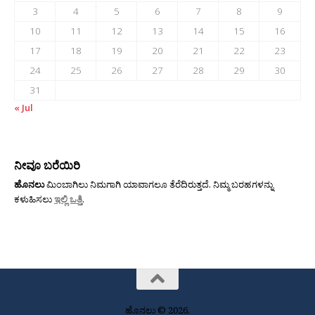
3
4
5
6
7
8
9
10
11
12
13
14
15
16
17
18
19
20
21
22
23
24
25
26
27
28
29
30
31
« Jul
ನೀವೂ ಬರೆಯಿರಿ
ಹೊನಲು
ಮಿಂಬಾಗಿಲು ನಿಮಗಾಗಿ ಯಾವಾಗಲೂ ತೆರೆದಿರುತ್ತದೆ. ನಿಮ್ಮ ಬರಹಗಳನ್ನು
ಕಳುಹಿಸಲು
ಇಲ್ಲಿ ಒತ್ತಿ
.
ಹೊನಲು © 2026.