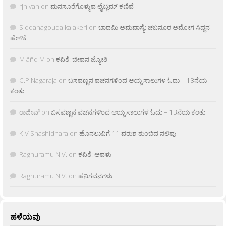
rjnivah
on
ಮನಸೂರೆಗೊಳ್ಳುವ ಲೈಟ್ಲಮ್ ಕಣಿವೆ
Siddanagouda kalakeri
on
ಬಾದಮಿ ಅಮವಾಸ್ಯೆ: ಚಬನೂರ ಅಮೋಗ ಸಿದ್ದನ
ಹೇಳಿಕೆ
M âñd M
on
ಕವಿತೆ: ಜೀವನ ಜ್ಯೋತಿ
C.P.Nagaraja
on
ಬಸವಣ್ಣನ ವಚನಗಳಿಂದ ಆಯ್ದ ಸಾಲುಗಳ ಓದು – 13ನೆಯ
ಕಂತು
ರಾಜೀವ್
on
ಬಸವಣ್ಣನ ವಚನಗಳಿಂದ ಆಯ್ದ ಸಾಲುಗಳ ಓದು – 13ನೆಯ ಕಂತು
K.V Shashidhara
on
ಹೊನಲುವಿಗೆ 11 ವರುಶ ತುಂಬಿದ ನಲಿವು
Raghuramu N.V.
on
ಕವಿತೆ: ಅವಳು
Raghuramu N.V.
on
ಹನಿಗವನಗಳು
ಹಳೆಯವು