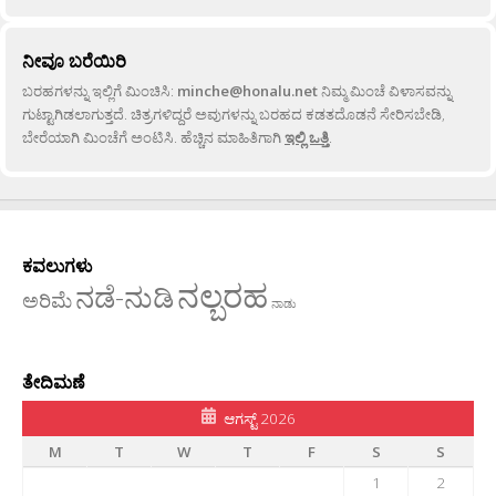
ನೀವೂ ಬರೆಯಿರಿ
ಬರಹಗಳನ್ನು ಇಲ್ಲಿಗೆ ಮಿಂಚಿಸಿ:
minche@honalu.net
ನಿಮ್ಮ ಮಿಂಚೆ ವಿಳಾಸವನ್ನು
ಗುಟ್ಟಾಗಿಡಲಾಗುತ್ತದೆ. ಚಿತ್ರಗಳಿದ್ದರೆ ಅವುಗಳನ್ನು ಬರಹದ ಕಡತದೊಡನೆ ಸೇರಿಸಬೇಡಿ,
ಬೇರೆಯಾಗಿ ಮಿಂಚೆಗೆ ಅಂಟಿಸಿ. ಹೆಚ್ಚಿನ ಮಾಹಿತಿಗಾಗಿ
ಇಲ್ಲಿ ಒತ್ತಿ
.
ಕವಲುಗಳು
ನಲ್ಬರಹ
ನಡೆ-ನುಡಿ
ಅರಿಮೆ
ನಾಡು
ತೇದಿಮಣೆ
ಆಗಸ್ಟ್ 2026
M
T
W
T
F
S
S
1
2