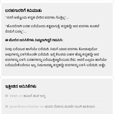
ಬರಹಗಾರರಿಗೆ ಕಿವಿಮಾತು
“ನನಗೆ ಅಶ್ಟೊಂದು ಕನ್ನಡ ಬೇರಿನ ಪದಗಳು ಗೊತ್ತಿಲ್ಲ”…
“ಹೊನಲಿಗಾಗಿ ಬರಹ ಬರೆಯೋದು ಕಶ್ಟವಾಗುತ್ತೆ. ಕನ್ನಡದ್ದೇ ಆದ ಪದಗಳು ಕೂಡಲೆ
ನೆನಪಿಗೆ ಬರಲ್ಲ”…
ಈ ಮೇಲಿನ ಅನಿಸಿಕೆಗಳು ನಿಮ್ಮದಾಗಿದ್ದರೆ ಗಮನಿಸಿ:
ನೀವು ಬರೆಯುವ ಹಾಗೆಯೇ ಬರೆಯಿರಿ. ನಿಮಗೆ ಯಾವ ಪದಗಳು ತೋಚುವುದೋ
ಅವುಗಳನ್ನು ಬಳಸಿಕೊಂಡೇ ಬರೆಯಿರಿ. ಇಲ್ಲಿ ಕೆಲವರು ಬಹಳ ಹೆಚ್ಚು ಕನ್ನಡದ್ದೇ ಆದ
ಪದಗಳನ್ನು ಬಳಸಿ ಬರಹಗಳನ್ನು ಬರೆಯುತ್ತಿದ್ದಾರೆಂಬುದು ದಿಟ. ಆದರೆ ಎಲ್ಲರೂ ಹಾಗೆಯೇ
ಬರೆಯಬೇಕೆಂದೇನೂ ಇಲ್ಲ. ನಿಮಗಾದಶ್ಟು ಕನ್ನಡದ್ದೇ ಪದಗಳನ್ನು ಬಳಸಿ ಬರೆಯಿರಿ, ಅಶ್ಟೇ.
ಇತ್ತೀಚಿನ ಅನಿಸಿಕೆಗಳು
Viren
on
ಹುಣಸೆ ಹುಳಿ ಅನ್ನ
Janardhana Relekar
on
ಮರದ ನೆರಳನು ಮರವೇ ನುಂಗಿ ಹಾಕಿದಾಗ…