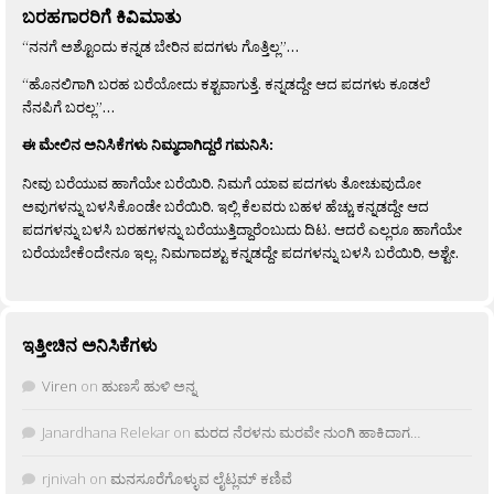
ಬರಹಗಾರರಿಗೆ ಕಿವಿಮಾತು
“ನನಗೆ ಅಶ್ಟೊಂದು ಕನ್ನಡ ಬೇರಿನ ಪದಗಳು ಗೊತ್ತಿಲ್ಲ”…
“ಹೊನಲಿಗಾಗಿ ಬರಹ ಬರೆಯೋದು ಕಶ್ಟವಾಗುತ್ತೆ. ಕನ್ನಡದ್ದೇ ಆದ ಪದಗಳು ಕೂಡಲೆ
ನೆನಪಿಗೆ ಬರಲ್ಲ”…
ಈ ಮೇಲಿನ ಅನಿಸಿಕೆಗಳು ನಿಮ್ಮದಾಗಿದ್ದರೆ ಗಮನಿಸಿ:
ನೀವು ಬರೆಯುವ ಹಾಗೆಯೇ ಬರೆಯಿರಿ. ನಿಮಗೆ ಯಾವ ಪದಗಳು ತೋಚುವುದೋ
ಅವುಗಳನ್ನು ಬಳಸಿಕೊಂಡೇ ಬರೆಯಿರಿ. ಇಲ್ಲಿ ಕೆಲವರು ಬಹಳ ಹೆಚ್ಚು ಕನ್ನಡದ್ದೇ ಆದ
ಪದಗಳನ್ನು ಬಳಸಿ ಬರಹಗಳನ್ನು ಬರೆಯುತ್ತಿದ್ದಾರೆಂಬುದು ದಿಟ. ಆದರೆ ಎಲ್ಲರೂ ಹಾಗೆಯೇ
ಬರೆಯಬೇಕೆಂದೇನೂ ಇಲ್ಲ. ನಿಮಗಾದಶ್ಟು ಕನ್ನಡದ್ದೇ ಪದಗಳನ್ನು ಬಳಸಿ ಬರೆಯಿರಿ, ಅಶ್ಟೇ.
ಇತ್ತೀಚಿನ ಅನಿಸಿಕೆಗಳು
Viren
on
ಹುಣಸೆ ಹುಳಿ ಅನ್ನ
Janardhana Relekar
on
ಮರದ ನೆರಳನು ಮರವೇ ನುಂಗಿ ಹಾಕಿದಾಗ…
rjnivah
on
ಮನಸೂರೆಗೊಳ್ಳುವ ಲೈಟ್ಲಮ್ ಕಣಿವೆ