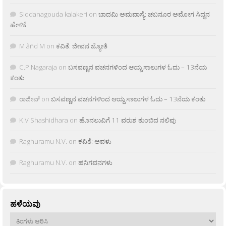
Siddanagouda kalakeri
on
ಬಾದಮಿ ಅಮವಾಸ್ಯೆ: ಚಬನೂರ ಅಮೋಗ ಸಿದ್ದನ
ಹೇಳಿಕೆ
M âñd M
on
ಕವಿತೆ: ಜೀವನ ಜ್ಯೋತಿ
C.P.Nagaraja
on
ಬಸವಣ್ಣನ ವಚನಗಳಿಂದ ಆಯ್ದ ಸಾಲುಗಳ ಓದು – 13ನೆಯ
ಕಂತು
ರಾಜೀವ್
on
ಬಸವಣ್ಣನ ವಚನಗಳಿಂದ ಆಯ್ದ ಸಾಲುಗಳ ಓದು – 13ನೆಯ ಕಂತು
K.V Shashidhara
on
ಹೊನಲುವಿಗೆ 11 ವರುಶ ತುಂಬಿದ ನಲಿವು
Raghuramu N.V.
on
ಕವಿತೆ: ಅವಳು
Raghuramu N.V.
on
ಹನಿಗವನಗಳು
ಹಳೆಯವು
ಹಳೆಯವು