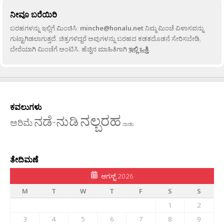
ನೀವೂ ಬರೆಯಿರಿ
ಬರಹಗಳನ್ನು ಇಲ್ಲಿಗೆ ಮಿಂಚಿಸಿ:
minche@honalu.net
ನಿಮ್ಮ ಮಿಂಚೆ ವಿಳಾಸವನ್ನು
ಗುಟ್ಟಾಗಿಡಲಾಗುತ್ತದೆ. ಚಿತ್ರಗಳಿದ್ದರೆ ಅವುಗಳನ್ನು ಬರಹದ ಕಡತದೊಡನೆ ಸೇರಿಸಬೇಡಿ,
ಬೇರೆಯಾಗಿ ಮಿಂಚೆಗೆ ಅಂಟಿಸಿ. ಹೆಚ್ಚಿನ ಮಾಹಿತಿಗಾಗಿ
ಇಲ್ಲಿ ಒತ್ತಿ
.
ಕವಲುಗಳು
ನಲ್ಬರಹ
ನಡೆ-ನುಡಿ
ಅರಿಮೆ
ನಾಡು
ತೇದಿಮಣೆ
ಆಗಸ್ಟ್ 2026
M
T
W
T
F
S
S
1
2
3
4
5
6
7
8
9