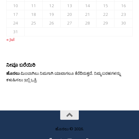
10
11
12
13
14
15
16
17
18
19
20
21
22
23
24
25
26
27
28
29
30
31
« Jul
ನೀವೂ ಬರೆಯಿರಿ
ಹೊನಲು
ಮಿಂಬಾಗಿಲು ನಿಮಗಾಗಿ ಯಾವಾಗಲೂ ತೆರೆದಿರುತ್ತದೆ. ನಿಮ್ಮ ಬರಹಗಳನ್ನು
ಕಳುಹಿಸಲು
ಇಲ್ಲಿ ಒತ್ತಿ
.
ಹೊನಲು © 2026.