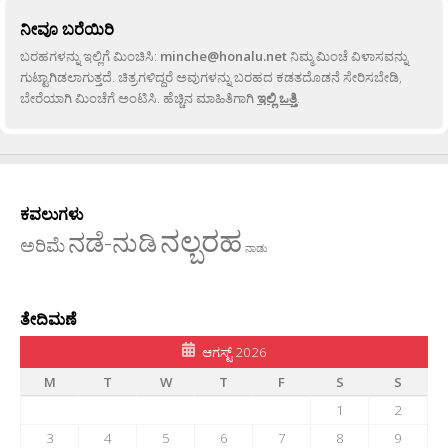
ನೀವೂ ಬರೆಯಿರಿ
ಬರಹಗಳನ್ನು ಇಲ್ಲಿಗೆ ಮಿಂಚಿಸಿ:
minche@honalu.net
ನಿಮ್ಮ ಮಿಂಚೆ ವಿಳಾಸವನ್ನು
ಗುಟ್ಟಾಗಿಡಲಾಗುತ್ತದೆ. ಚಿತ್ರಗಳಿದ್ದರೆ ಅವುಗಳನ್ನು ಬರಹದ ಕಡತದೊಡನೆ ಸೇರಿಸಬೇಡಿ,
ಬೇರೆಯಾಗಿ ಮಿಂಚೆಗೆ ಅಂಟಿಸಿ. ಹೆಚ್ಚಿನ ಮಾಹಿತಿಗಾಗಿ
ಇಲ್ಲಿ ಒತ್ತಿ
.
ಕವಲುಗಳು
ನಲ್ಬರಹ
ನಡೆ-ನುಡಿ
ಅರಿಮೆ
ನಾಡು
ತೇದಿಮಣೆ
ಆಗಸ್ಟ್ 2026
M
T
W
T
F
S
S
1
2
3
4
5
6
7
8
9