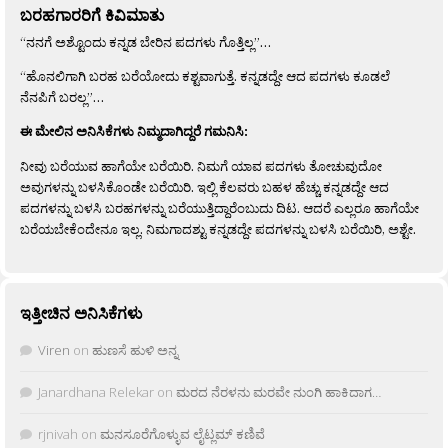
ಬರಹಗಾರರಿಗೆ ಕಿವಿಮಾತು
“ನನಗೆ ಅಶ್ಟೊಂದು ಕನ್ನಡ ಬೇರಿನ ಪದಗಳು ಗೊತ್ತಿಲ್ಲ”…
“ಹೊನಲಿಗಾಗಿ ಬರಹ ಬರೆಯೋದು ಕಶ್ಟವಾಗುತ್ತೆ. ಕನ್ನಡದ್ದೇ ಆದ ಪದಗಳು ಕೂಡಲೆ
ನೆನಪಿಗೆ ಬರಲ್ಲ”…
ಈ ಮೇಲಿನ ಅನಿಸಿಕೆಗಳು ನಿಮ್ಮದಾಗಿದ್ದರೆ ಗಮನಿಸಿ:
ನೀವು ಬರೆಯುವ ಹಾಗೆಯೇ ಬರೆಯಿರಿ. ನಿಮಗೆ ಯಾವ ಪದಗಳು ತೋಚುವುದೋ
ಅವುಗಳನ್ನು ಬಳಸಿಕೊಂಡೇ ಬರೆಯಿರಿ. ಇಲ್ಲಿ ಕೆಲವರು ಬಹಳ ಹೆಚ್ಚು ಕನ್ನಡದ್ದೇ ಆದ
ಪದಗಳನ್ನು ಬಳಸಿ ಬರಹಗಳನ್ನು ಬರೆಯುತ್ತಿದ್ದಾರೆಂಬುದು ದಿಟ. ಆದರೆ ಎಲ್ಲರೂ ಹಾಗೆಯೇ
ಬರೆಯಬೇಕೆಂದೇನೂ ಇಲ್ಲ. ನಿಮಗಾದಶ್ಟು ಕನ್ನಡದ್ದೇ ಪದಗಳನ್ನು ಬಳಸಿ ಬರೆಯಿರಿ, ಅಶ್ಟೇ.
ಇತ್ತೀಚಿನ ಅನಿಸಿಕೆಗಳು
Viren
on
ಹುಣಸೆ ಹುಳಿ ಅನ್ನ
Janardhana Relekar
on
ಮರದ ನೆರಳನು ಮರವೇ ನುಂಗಿ ಹಾಕಿದಾಗ…
rjnivah
on
ಮನಸೂರೆಗೊಳ್ಳುವ ಲೈಟ್ಲಮ್ ಕಣಿವೆ