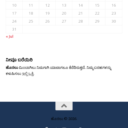
10
11
12
13
14
15
16
17
18
19
20
21
22
23
24
25
26
27
28
29
30
31
« Jul
ನೀವೂ ಬರೆಯಿರಿ
ಹೊನಲು
ಮಿಂಬಾಗಿಲು ನಿಮಗಾಗಿ ಯಾವಾಗಲೂ ತೆರೆದಿರುತ್ತದೆ. ನಿಮ್ಮ ಬರಹಗಳನ್ನು
ಕಳುಹಿಸಲು
ಇಲ್ಲಿ ಒತ್ತಿ
.
ಹೊನಲು © 2026.