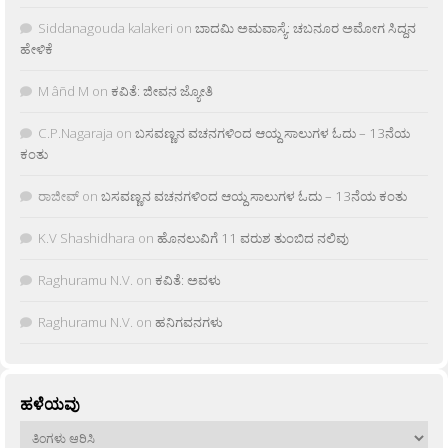
Siddanagouda kalakeri
on
ಬಾದಮಿ ಅಮವಾಸ್ಯೆ: ಚಬನೂರ ಅಮೋಗ ಸಿದ್ದನ
ಹೇಳಿಕೆ
M âñd M
on
ಕವಿತೆ: ಜೀವನ ಜ್ಯೋತಿ
C.P.Nagaraja
on
ಬಸವಣ್ಣನ ವಚನಗಳಿಂದ ಆಯ್ದ ಸಾಲುಗಳ ಓದು – 13ನೆಯ
ಕಂತು
ರಾಜೀವ್
on
ಬಸವಣ್ಣನ ವಚನಗಳಿಂದ ಆಯ್ದ ಸಾಲುಗಳ ಓದು – 13ನೆಯ ಕಂತು
K.V Shashidhara
on
ಹೊನಲುವಿಗೆ 11 ವರುಶ ತುಂಬಿದ ನಲಿವು
Raghuramu N.V.
on
ಕವಿತೆ: ಅವಳು
Raghuramu N.V.
on
ಹನಿಗವನಗಳು
ಹಳೆಯವು
ಹಳೆಯವು