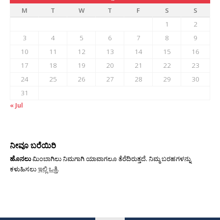
M
T
W
T
F
S
S
1
2
3
4
5
6
7
8
9
10
11
12
13
14
15
16
17
18
19
20
21
22
23
24
25
26
27
28
29
30
31
« Jul
ನೀವೂ ಬರೆಯಿರಿ
ಹೊನಲು
ಮಿಂಬಾಗಿಲು ನಿಮಗಾಗಿ ಯಾವಾಗಲೂ ತೆರೆದಿರುತ್ತದೆ. ನಿಮ್ಮ ಬರಹಗಳನ್ನು
ಕಳುಹಿಸಲು
ಇಲ್ಲಿ ಒತ್ತಿ
.