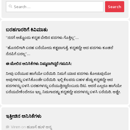
Search
for:
ಬರಹಗಾರರಿಗೆ ಕಿವಿಮಾತು
“ನನಗೆ ಅಶ್ಟೊಂದು ಕನ್ನಡ ಬೇರಿನ ಪದಗಳು ಗೊತ್ತಿಲ್ಲ”…
“ಹೊನಲಿಗಾಗಿ ಬರಹ ಬರೆಯೋದು ಕಶ್ಟವಾಗುತ್ತೆ. ಕನ್ನಡದ್ದೇ ಆದ ಪದಗಳು ಕೂಡಲೆ
ನೆನಪಿಗೆ ಬರಲ್ಲ”…
ಈ ಮೇಲಿನ ಅನಿಸಿಕೆಗಳು ನಿಮ್ಮದಾಗಿದ್ದರೆ ಗಮನಿಸಿ:
ನೀವು ಬರೆಯುವ ಹಾಗೆಯೇ ಬರೆಯಿರಿ. ನಿಮಗೆ ಯಾವ ಪದಗಳು ತೋಚುವುದೋ
ಅವುಗಳನ್ನು ಬಳಸಿಕೊಂಡೇ ಬರೆಯಿರಿ. ಇಲ್ಲಿ ಕೆಲವರು ಬಹಳ ಹೆಚ್ಚು ಕನ್ನಡದ್ದೇ ಆದ
ಪದಗಳನ್ನು ಬಳಸಿ ಬರಹಗಳನ್ನು ಬರೆಯುತ್ತಿದ್ದಾರೆಂಬುದು ದಿಟ. ಆದರೆ ಎಲ್ಲರೂ ಹಾಗೆಯೇ
ಬರೆಯಬೇಕೆಂದೇನೂ ಇಲ್ಲ. ನಿಮಗಾದಶ್ಟು ಕನ್ನಡದ್ದೇ ಪದಗಳನ್ನು ಬಳಸಿ ಬರೆಯಿರಿ, ಅಶ್ಟೇ.
ಇತ್ತೀಚಿನ ಅನಿಸಿಕೆಗಳು
Viren
on
ಹುಣಸೆ ಹುಳಿ ಅನ್ನ