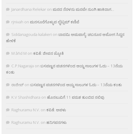
Janardhana Relekar
on
ಮರದ ನೆರಳನು ಮರವೇ ನುಂಗಿ ಹಾಕಿದಾಗ…
rjnivah
on
ಮನಸೂರೆಗೊಳ್ಳುವ ಲೈಟ್ಲಮ್ ಕಣಿವೆ
Siddanagouda kalakeri
on
ಬಾದಮಿ ಅಮವಾಸ್ಯೆ: ಚಬನೂರ ಅಮೋಗ ಸಿದ್ದನ
ಹೇಳಿಕೆ
M âñd M
on
ಕವಿತೆ: ಜೀವನ ಜ್ಯೋತಿ
C.P.Nagaraja
on
ಬಸವಣ್ಣನ ವಚನಗಳಿಂದ ಆಯ್ದ ಸಾಲುಗಳ ಓದು – 13ನೆಯ
ಕಂತು
ರಾಜೀವ್
on
ಬಸವಣ್ಣನ ವಚನಗಳಿಂದ ಆಯ್ದ ಸಾಲುಗಳ ಓದು – 13ನೆಯ ಕಂತು
K.V Shashidhara
on
ಹೊನಲುವಿಗೆ 11 ವರುಶ ತುಂಬಿದ ನಲಿವು
Raghuramu N.V.
on
ಕವಿತೆ: ಅವಳು
Raghuramu N.V.
on
ಹನಿಗವನಗಳು