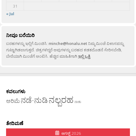
31
« Jul
ನೀವೂ ಬರೆಯಿರಿ
ಬರಹಗಳನ್ನು ಇಲ್ಲಿಗೆ ಮಿಂಚಿಸಿ:
minche@honalu.net
ನಿಮ್ಮ ಮಿಂಚೆ ವಿಳಾಸವನ್ನು
ಗುಟ್ಟಾಗಿಡಲಾಗುತ್ತದೆ. ಚಿತ್ರಗಳಿದ್ದರೆ ಅವುಗಳನ್ನು ಬರಹದ ಕಡತದೊಡನೆ ಸೇರಿಸಬೇಡಿ,
ಬೇರೆಯಾಗಿ ಮಿಂಚೆಗೆ ಅಂಟಿಸಿ. ಹೆಚ್ಚಿನ ಮಾಹಿತಿಗಾಗಿ
ಇಲ್ಲಿ ಒತ್ತಿ
.
ಕವಲುಗಳು
ನಲ್ಬರಹ
ನಡೆ-ನುಡಿ
ಅರಿಮೆ
ನಾಡು
ತೇದಿಮಣೆ
ಆಗಸ್ಟ್ 2026