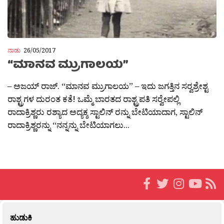
ನಾಡು
26/05/2017
“ಮಾನವ ಮ್ರುಗಾಲಯ”
– ಅಜಯ್ ರಾಜ್. “ಮಾನವ ಮ್ರುಗಾಲಯ” – ಇದು ಜಗತ್ತಿನ ಸರ‍್ವಶ್ರೇಶ್ಟ
ರಾಶ್ಟ್ರಗಳ ದುರಂತ ಕತೆ! ಒಮ್ಮೆ ಬಾರತದ ರಾಶ್ಟ್ರಪತಿ ಸರ‍್ವೇಪಲ್ಲಿ
ರಾದಾಕ್ರಿಶ್ಣರು ರಶ್ಯಾದ ಅದ್ಯಕ್ಶ ಸ್ಟಾಲಿನ್ ರನ್ನು ಬೇಟಿಯಾದಾಗ, ಸ್ಟಾಲಿನ್
ರಾದಾಕ್ರಿಶ್ಣರನ್ನು “ನನ್ನನ್ನು ಬೇಟಿಯಾಗಲು...
ಹುಡುಕಿ