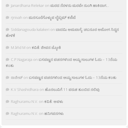
Janardhana Relekar
on
ಮರದ ನೆರಳನು ಮರವೇ ನುಂಗಿ ಹಾಕಿದಾಗ…
rjnivah
on
ಮನಸೂರೆಗೊಳ್ಳುವ ಲೈಟ್ಲಮ್ ಕಣಿವೆ
Siddanagouda kalakeri
on
ಬಾದಮಿ ಅಮವಾಸ್ಯೆ: ಚಬನೂರ ಅಮೋಗ ಸಿದ್ದನ
ಹೇಳಿಕೆ
M âñd M
on
ಕವಿತೆ: ಜೀವನ ಜ್ಯೋತಿ
C.P.Nagaraja
on
ಬಸವಣ್ಣನ ವಚನಗಳಿಂದ ಆಯ್ದ ಸಾಲುಗಳ ಓದು – 13ನೆಯ
ಕಂತು
ರಾಜೀವ್
on
ಬಸವಣ್ಣನ ವಚನಗಳಿಂದ ಆಯ್ದ ಸಾಲುಗಳ ಓದು – 13ನೆಯ ಕಂತು
K.V Shashidhara
on
ಹೊನಲುವಿಗೆ 11 ವರುಶ ತುಂಬಿದ ನಲಿವು
Raghuramu N.V.
on
ಕವಿತೆ: ಅವಳು
Raghuramu N.V.
on
ಹನಿಗವನಗಳು