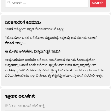
Search
for:
ಬರಹಗಾರರಿಗೆ ಕಿವಿಮಾತು
“ನನಗೆ ಅಶ್ಟೊಂದು ಕನ್ನಡ ಬೇರಿನ ಪದಗಳು ಗೊತ್ತಿಲ್ಲ”…
“ಹೊನಲಿಗಾಗಿ ಬರಹ ಬರೆಯೋದು ಕಶ್ಟವಾಗುತ್ತೆ. ಕನ್ನಡದ್ದೇ ಆದ ಪದಗಳು ಕೂಡಲೆ
ನೆನಪಿಗೆ ಬರಲ್ಲ”…
ಈ ಮೇಲಿನ ಅನಿಸಿಕೆಗಳು ನಿಮ್ಮದಾಗಿದ್ದರೆ ಗಮನಿಸಿ:
ನೀವು ಬರೆಯುವ ಹಾಗೆಯೇ ಬರೆಯಿರಿ. ನಿಮಗೆ ಯಾವ ಪದಗಳು ತೋಚುವುದೋ
ಅವುಗಳನ್ನು ಬಳಸಿಕೊಂಡೇ ಬರೆಯಿರಿ. ಇಲ್ಲಿ ಕೆಲವರು ಬಹಳ ಹೆಚ್ಚು ಕನ್ನಡದ್ದೇ ಆದ
ಪದಗಳನ್ನು ಬಳಸಿ ಬರಹಗಳನ್ನು ಬರೆಯುತ್ತಿದ್ದಾರೆಂಬುದು ದಿಟ. ಆದರೆ ಎಲ್ಲರೂ ಹಾಗೆಯೇ
ಬರೆಯಬೇಕೆಂದೇನೂ ಇಲ್ಲ. ನಿಮಗಾದಶ್ಟು ಕನ್ನಡದ್ದೇ ಪದಗಳನ್ನು ಬಳಸಿ ಬರೆಯಿರಿ, ಅಶ್ಟೇ.
ಇತ್ತೀಚಿನ ಅನಿಸಿಕೆಗಳು
Viren
on
ಹುಣಸೆ ಹುಳಿ ಅನ್ನ