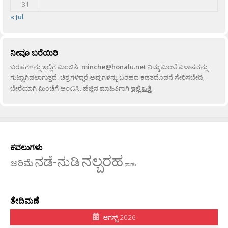
31
« Jul
ನೀವೂ ಬರೆಯಿರಿ
ಬರಹಗಳನ್ನು ಇಲ್ಲಿಗೆ ಮಿಂಚಿಸಿ:
minche@honalu.net
ನಿಮ್ಮ ಮಿಂಚೆ ವಿಳಾಸವನ್ನು
ಗುಟ್ಟಾಗಿಡಲಾಗುತ್ತದೆ. ಚಿತ್ರಗಳಿದ್ದರೆ ಅವುಗಳನ್ನು ಬರಹದ ಕಡತದೊಡನೆ ಸೇರಿಸಬೇಡಿ,
ಬೇರೆಯಾಗಿ ಮಿಂಚೆಗೆ ಅಂಟಿಸಿ. ಹೆಚ್ಚಿನ ಮಾಹಿತಿಗಾಗಿ
ಇಲ್ಲಿ ಒತ್ತಿ
.
ಕವಲುಗಳು
ನಲ್ಬರಹ
ನಡೆ-ನುಡಿ
ಅರಿಮೆ
ನಾಡು
ತೇದಿಮಣೆ
ಆಗಸ್ಟ್ 2026