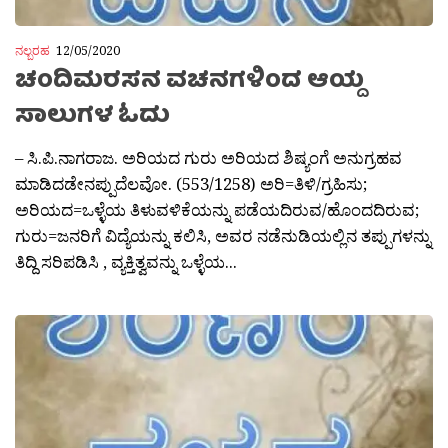
ನಲ್ಬರಹ
12/05/2020
ಚಂದಿಮರಸನ ವಚನಗಳಿಂದ ಆಯ್ದ
ಸಾಲುಗಳ ಓದು
– ಸಿ.ಪಿ.ನಾಗರಾಜ. ಅರಿಯದ ಗುರು ಅರಿಯದ ಶಿಷ್ಯಂಗೆ ಅನುಗ್ರಹವ
ಮಾಡಿದಡೇನಪ್ಪುದೆಲವೋ. (553/1258) ಅರಿ=ತಿಳಿ/ಗ್ರಹಿಸು;
ಅರಿಯದ=ಒಳ್ಳೆಯ ತಿಳುವಳಿಕೆಯನ್ನು ಪಡೆಯದಿರುವ/ಹೊಂದದಿರುವ;
ಗುರು=ಜನರಿಗೆ ವಿದ್ಯೆಯನ್ನು ಕಲಿಸಿ, ಅವರ ನಡೆನುಡಿಯಲ್ಲಿನ ತಪ್ಪುಗಳನ್ನು
ತಿದ್ದಿ ಸರಿಪಡಿಸಿ , ವ್ಯಕ್ತಿತ್ವವನ್ನು ಒಳ್ಳೆಯ...