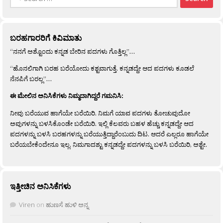
for:
ಬರಹಗಾರರಿಗೆ ಕಿವಿಮಾತು
“ನನಗೆ ಅಶ್ಟೊಂದು ಕನ್ನಡ ಬೇರಿನ ಪದಗಳು ಗೊತ್ತಿಲ್ಲ”…
“ಹೊನಲಿಗಾಗಿ ಬರಹ ಬರೆಯೋದು ಕಶ್ಟವಾಗುತ್ತೆ. ಕನ್ನಡದ್ದೇ ಆದ ಪದಗಳು ಕೂಡಲೆ
ನೆನಪಿಗೆ ಬರಲ್ಲ”…
ಈ ಮೇಲಿನ ಅನಿಸಿಕೆಗಳು ನಿಮ್ಮದಾಗಿದ್ದರೆ ಗಮನಿಸಿ:
ನೀವು ಬರೆಯುವ ಹಾಗೆಯೇ ಬರೆಯಿರಿ. ನಿಮಗೆ ಯಾವ ಪದಗಳು ತೋಚುವುದೋ
ಅವುಗಳನ್ನು ಬಳಸಿಕೊಂಡೇ ಬರೆಯಿರಿ. ಇಲ್ಲಿ ಕೆಲವರು ಬಹಳ ಹೆಚ್ಚು ಕನ್ನಡದ್ದೇ ಆದ
ಪದಗಳನ್ನು ಬಳಸಿ ಬರಹಗಳನ್ನು ಬರೆಯುತ್ತಿದ್ದಾರೆಂಬುದು ದಿಟ. ಆದರೆ ಎಲ್ಲರೂ ಹಾಗೆಯೇ
ಬರೆಯಬೇಕೆಂದೇನೂ ಇಲ್ಲ. ನಿಮಗಾದಶ್ಟು ಕನ್ನಡದ್ದೇ ಪದಗಳನ್ನು ಬಳಸಿ ಬರೆಯಿರಿ, ಅಶ್ಟೇ.
ಇತ್ತೀಚಿನ ಅನಿಸಿಕೆಗಳು
Viren
on
ಹುಣಸೆ ಹುಳಿ ಅನ್ನ