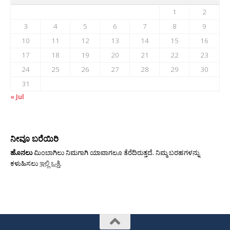
1
2
3
4
5
6
7
8
9
10
11
12
13
14
15
16
17
18
19
20
21
22
23
24
25
26
27
28
29
30
31
« Jul
ನೀವೂ ಬರೆಯಿರಿ
ಹೊನಲು
ಮಿಂಬಾಗಿಲು ನಿಮಗಾಗಿ ಯಾವಾಗಲೂ ತೆರೆದಿರುತ್ತದೆ. ನಿಮ್ಮ ಬರಹಗಳನ್ನು
ಕಳುಹಿಸಲು
ಇಲ್ಲಿ ಒತ್ತಿ
.