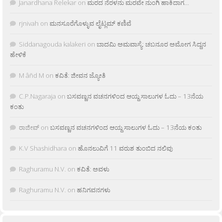
Janardhana Relekar
on
ಮರದ ನೆರಳನು ಮರವೇ ನುಂಗಿ ಹಾಕಿದಾಗ…
rjnivah
on
ಮನಸೂರೆಗೊಳ್ಳುವ ಲೈಟ್ಲಮ್ ಕಣಿವೆ
Siddanagouda kalakeri
on
ಬಾದಮಿ ಅಮವಾಸ್ಯೆ: ಚಬನೂರ ಅಮೋಗ ಸಿದ್ದನ
ಹೇಳಿಕೆ
M âñd M
on
ಕವಿತೆ: ಜೀವನ ಜ್ಯೋತಿ
C.P.Nagaraja
on
ಬಸವಣ್ಣನ ವಚನಗಳಿಂದ ಆಯ್ದ ಸಾಲುಗಳ ಓದು – 13ನೆಯ
ಕಂತು
ರಾಜೀವ್
on
ಬಸವಣ್ಣನ ವಚನಗಳಿಂದ ಆಯ್ದ ಸಾಲುಗಳ ಓದು – 13ನೆಯ ಕಂತು
K.V Shashidhara
on
ಹೊನಲುವಿಗೆ 11 ವರುಶ ತುಂಬಿದ ನಲಿವು
Raghuramu N.V.
on
ಕವಿತೆ: ಅವಳು
Raghuramu N.V.
on
ಹನಿಗವನಗಳು