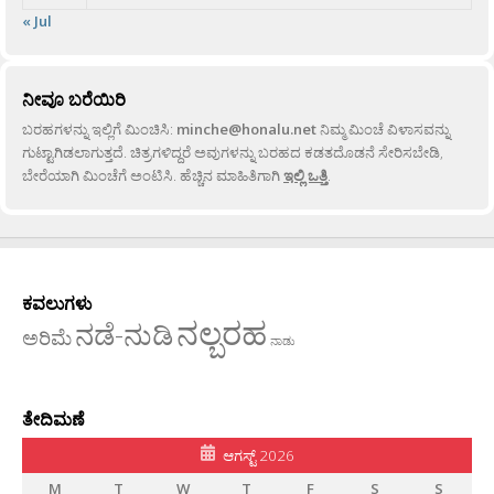
« Jul
ನೀವೂ ಬರೆಯಿರಿ
ಬರಹಗಳನ್ನು ಇಲ್ಲಿಗೆ ಮಿಂಚಿಸಿ:
minche@honalu.net
ನಿಮ್ಮ ಮಿಂಚೆ ವಿಳಾಸವನ್ನು
ಗುಟ್ಟಾಗಿಡಲಾಗುತ್ತದೆ. ಚಿತ್ರಗಳಿದ್ದರೆ ಅವುಗಳನ್ನು ಬರಹದ ಕಡತದೊಡನೆ ಸೇರಿಸಬೇಡಿ,
ಬೇರೆಯಾಗಿ ಮಿಂಚೆಗೆ ಅಂಟಿಸಿ. ಹೆಚ್ಚಿನ ಮಾಹಿತಿಗಾಗಿ
ಇಲ್ಲಿ ಒತ್ತಿ
.
ಕವಲುಗಳು
ನಲ್ಬರಹ
ನಡೆ-ನುಡಿ
ಅರಿಮೆ
ನಾಡು
ತೇದಿಮಣೆ
ಆಗಸ್ಟ್ 2026
M
T
W
T
F
S
S