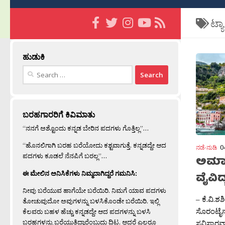
ಟ್ಯ
ಹುಡುಕಿ
Search
for:
ಬರಹಗಾರರಿಗೆ ಕಿವಿಮಾತು
“ನನಗೆ ಅಶ್ಟೊಂದು ಕನ್ನಡ ಬೇರಿನ ಪದಗಳು ಗೊತ್ತಿಲ್ಲ”…
“ಹೊನಲಿಗಾಗಿ ಬರಹ ಬರೆಯೋದು ಕಶ್ಟವಾಗುತ್ತೆ. ಕನ್ನಡದ್ದೇ ಆದ
ನಡೆ-ನುಡಿ
0
ಪದಗಳು ಕೂಡಲೆ ನೆನಪಿಗೆ ಬರಲ್ಲ”…
ಅಮಾಲ
ಈ ಮೇಲಿನ ಅನಿಸಿಕೆಗಳು ನಿಮ್ಮದಾಗಿದ್ದರೆ ಗಮನಿಸಿ:
ವೈವಿ
ನೀವು ಬರೆಯುವ ಹಾಗೆಯೇ ಬರೆಯಿರಿ. ನಿಮಗೆ ಯಾವ ಪದಗಳು
– ಕೆ.ವಿ.
ತೋಚುವುದೋ ಅವುಗಳನ್ನು ಬಳಸಿಕೊಂಡೇ ಬರೆಯಿರಿ. ಇಲ್ಲಿ
ಸೊರಂಟೈನ್
ಕೆಲವರು ಬಹಳ ಹೆಚ್ಚು ಕನ್ನಡದ್ದೇ ಆದ ಪದಗಳನ್ನು ಬಳಸಿ
ಬರಹಗಳನ್ನು ಬರೆಯುತ್ತಿದ್ದಾರೆಂಬುದು ದಿಟ. ಆದರೆ ಎಲ್ಲರೂ
ಸವಿಸ್ತಾರ