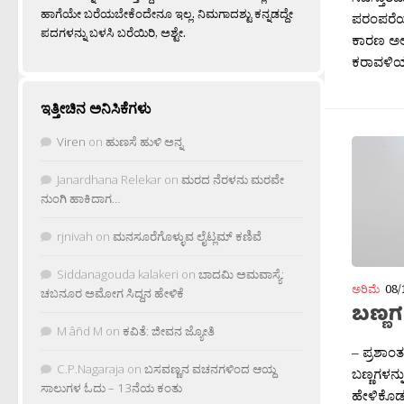
ಹಾಗೆಯೇ ಬರೆಯಬೇಕೆಂದೇನೂ ಇಲ್ಲ. ನಿಮಗಾದಶ್ಟು ಕನ್ನಡದ್ದೇ
ಪರಂಪರೆಯ 
ಪದಗಳನ್ನು ಬಳಸಿ ಬರೆಯಿರಿ, ಅಶ್ಟೇ.
ಕಾರಣ ಅಲ್ಲಿ
ಕರಾವಳಿಯು
ಇತ್ತೀಚಿನ ಅನಿಸಿಕೆಗಳು
Viren
on
ಹುಣಸೆ ಹುಳಿ ಅನ್ನ
Janardhana Relekar
on
ಮರದ ನೆರಳನು ಮರವೇ
ನುಂಗಿ ಹಾಕಿದಾಗ…
rjnivah
on
ಮನಸೂರೆಗೊಳ್ಳುವ ಲೈಟ್ಲಮ್ ಕಣಿವೆ
Siddanagouda kalakeri
on
ಬಾದಮಿ ಅಮವಾಸ್ಯೆ:
ಅರಿಮೆ
08/
ಚಬನೂರ ಅಮೋಗ ಸಿದ್ದನ ಹೇಳಿಕೆ
ಬಣ್ಣ
M âñd M
on
ಕವಿತೆ: ಜೀವನ ಜ್ಯೋತಿ
– ಪ್ರಶಾಂ
C.P.Nagaraja
on
ಬಸವಣ್ಣನ ವಚನಗಳಿಂದ ಆಯ್ದ
ಬಣ್ಣಗಳನ್ನ
ಸಾಲುಗಳ ಓದು – 13ನೆಯ ಕಂತು
ಹೇಳಿಕೊಡಲ