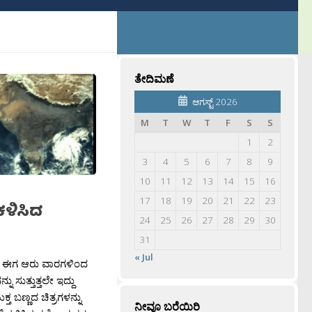
ತೇದಿಮಣೆ
ಆಗಸ್ಟ್ 2026
M
T
W
T
F
S
S
1
2
3
4
5
6
7
8
9
10
11
12
13
14
15
16
17
18
19
20
21
22
23
ಕಳಿಸಿದ
24
25
26
27
28
29
30
31
« Jul
ಈಗ ಆರು ವಾರಗಳಿಂದ
ಸುತ್ತುತ್ತಲೇ ಇದ್ದು
 ಬಣ್ಣದ ಚಿತ್ರಗಳನ್ನು
ನೀವೂ ಬರೆಯಿರಿ