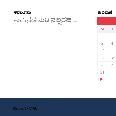
ಕವಲುಗಳು
ತೇದಿಮಣೆ
ನಲ್ಬರಹ
ನಡೆ-ನುಡಿ
ಅರಿಮೆ
ನಾಡು
M
T
3
4
10
11
17
18
24
25
31
« Jul
ಹೊನಲು © 2026.