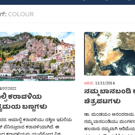
ಾಗ್:
COLOUR
ಅರಿಮೆ
11/11/2014
4/07/2022
ನಮ್ಮ ಬಾನಬಂಡಿ 
್ಪಿ ಕರಾವಳಿಯ
ಚಿತ್ರಪಟಗಳು
ದ್ಯಮಯ ಬಣ್ಣಗಳು
ಡಾ. ಮಂಡಯಂ ಆನಂದರಾಮ. 
ಶಶಿದರ. ಅಮಾಲ್ಪಿ ಕರಾವಳಿಯು ದಕ್ಶಿಣ ಇಟಲಿಯ
ನಮ್ಮ ಬಾನಬಂಡಿಯು ಮಂಗಳನನ್ನು 
 ಪೆನಿನ್ಸೂಲಾದ ಕರಾವಳಿಯಾಗಿದೆ. ಈ
ಹಲವಾರು ರಮ್ಯವಾಗಿ ಅರಿಮೆಯುಕ್ತ
ವಾದ ಕರಾವಳಿಯನ್ನು ಯುನೆಸ್ಕೋದ ವಿಶ್ವ