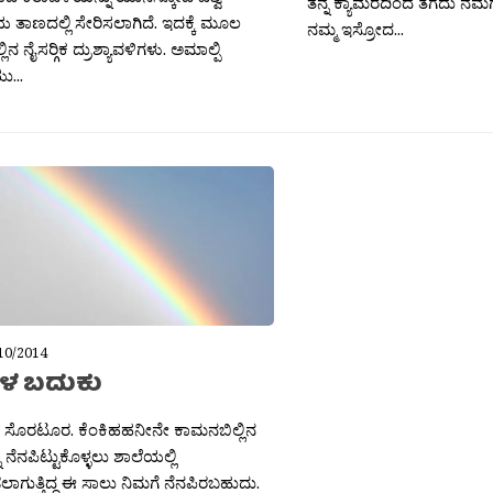
ತನ್ನ ಕ್ಯಾಮರದಿಂದ ತೆಗೆದು ನಮಗೆ
ತಾಣದಲ್ಲಿ ಸೇರಿಸಲಾಗಿದೆ. ಇದಕ್ಕೆ ಮೂಲ
ನಮ್ಮ ಇಸ್ರೋದ...
ನ ನೈಸರ‍್ಗಿಕ ದ್ರುಶ್ಯಾವಳಿಗಳು. ಅಮಾಲ್ಪಿ
...
10/2014
ಗಳ ಬದುಕು
ತ ಸೊರಟೂರ. ಕೆಂಕಿಹಹನೀನೇ ಕಾಮನಬಿಲ್ಲಿನ
ು ನೆನಪಿಟ್ಟುಕೊಳ್ಳಲು ಶಾಲೆಯಲ್ಲಿ
ಾಗುತ್ತಿದ್ದ ಈ ಸಾಲು ನಿಮಗೆ ನೆನಪಿರಬಹುದು.