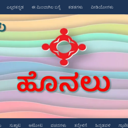
ಎಲ್ಲರಕನ್ನಡ
ಈ ಮಿಂಬಾಗಿಲ ಬಗ್ಗೆ
ಕಡತಗಳು
ವೀಡಿಯೋಗಳು
ು
ಸುತ್ತಾಟ
ಆಟೋಟ
ವಚನಗಳು
ತನ್ನೇಳಿಗೆ
ಹಿನ್ನಡವಳಿ
ಗ್ಯಾಜೆ