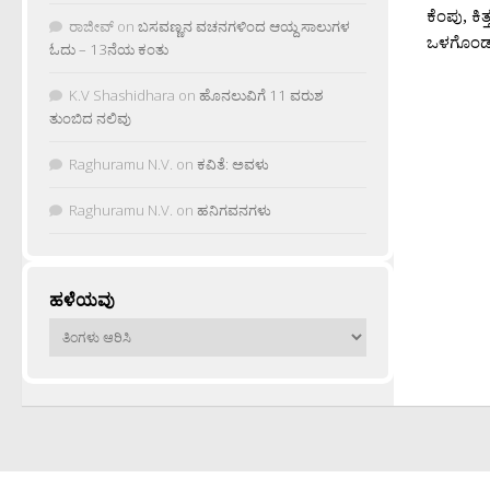
ಕೆಂಪು, ಕಿತ
ರಾಜೀವ್
on
ಬಸವಣ್ಣನ ವಚನಗಳಿಂದ ಆಯ್ದ ಸಾಲುಗಳ
ಒಳಗೊಂಡ ಕ
ಓದು – 13ನೆಯ ಕಂತು
K.V Shashidhara
on
ಹೊನಲುವಿಗೆ 11 ವರುಶ
ತುಂಬಿದ ನಲಿವು
Raghuramu N.V.
on
ಕವಿತೆ: ಅವಳು
Raghuramu N.V.
on
ಹನಿಗವನಗಳು
ಹಳೆಯವು
ಹಳೆಯವು