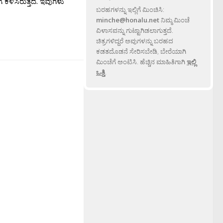
 ಕಳಿಸಿರುತ್ತದೆ. ಇವುಗಳು
ಬರಹಗಳನ್ನು ಇಲ್ಲಿಗೆ ಮಿಂಚಿಸಿ:
minche@honalu.net
ನಿಮ್ಮ ಮಿಂಚೆ
ವಿಳಾಸವನ್ನು ಗುಟ್ಟಾಗಿಡಲಾಗುತ್ತದೆ.
ಚಿತ್ರಗಳಿದ್ದರೆ ಅವುಗಳನ್ನು ಬರಹದ
ಕಡತದೊಡನೆ ಸೇರಿಸಬೇಡಿ, ಬೇರೆಯಾಗಿ
ಮಿಂಚೆಗೆ ಅಂಟಿಸಿ. ಹೆಚ್ಚಿನ ಮಾಹಿತಿಗಾಗಿ
ಇಲ್ಲಿ
ಒತ್ತಿ
.