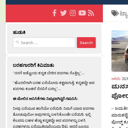
ಟ್ಯ
ಹುಡುಕಿ
Search
for:
ಬರಹಗಾರರಿಗೆ ಕಿವಿಮಾತು
“ನನಗೆ ಅಶ್ಟೊಂದು ಕನ್ನಡ ಬೇರಿನ ಪದಗಳು ಗೊತ್ತಿಲ್ಲ”…
ಅರಿಮೆ
21/
“ಹೊನಲಿಗಾಗಿ ಬರಹ ಬರೆಯೋದು ಕಶ್ಟವಾಗುತ್ತೆ. ಕನ್ನಡದ್ದೇ ಆದ
ಮನಸಾ
ಪದಗಳು ಕೂಡಲೆ ನೆನಪಿಗೆ ಬರಲ್ಲ”…
ಪೋರ‍್ಡ
ಈ ಮೇಲಿನ ಅನಿಸಿಕೆಗಳು ನಿಮ್ಮದಾಗಿದ್ದರೆ ಗಮನಿಸಿ:
– ಜಯತೀರ‍
ನೀವು ಬರೆಯುವ ಹಾಗೆಯೇ ಬರೆಯಿರಿ. ನಿಮಗೆ ಯಾವ ಪದಗಳು
ತೋಚುವುದೋ ಅವುಗಳನ್ನು ಬಳಸಿಕೊಂಡೇ ಬರೆಯಿರಿ. ಇಲ್ಲಿ
ಮಾರುಕಟ್ಟ
ಕೆಲವರು ಬಹಳ ಹೆಚ್ಚು ಕನ್ನಡದ್ದೇ ಆದ ಪದಗಳನ್ನು ಬಳಸಿ
ಪೋರ‍್ಡ್ ಕ
ಬರಹಗಳನ್ನು ಬರೆಯುತ್ತಿದ್ದಾರೆಂಬುದು ದಿಟ. ಆದರೆ ಎಲ್ಲರೂ