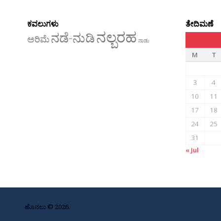
ಕವಲುಗಳು
ತೇದಿಮಣೆ
ನಲ್ಬರಹ
ನಡೆ-ನುಡಿ
ಅರಿಮೆ
ನಾಡು
M
T
3
4
10
11
17
18
24
25
31
« Jul
ಹೊನಲು © 2026.