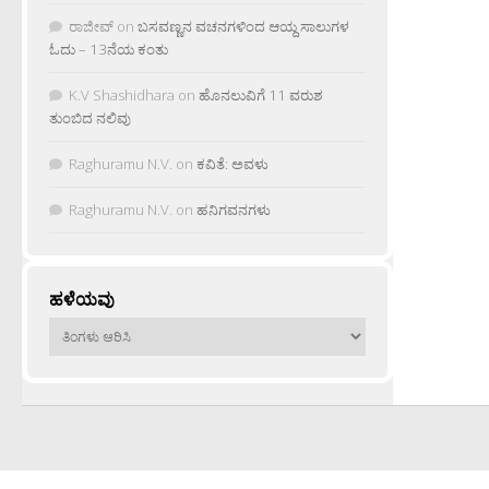
ರಾಜೀವ್
on
ಬಸವಣ್ಣನ ವಚನಗಳಿಂದ ಆಯ್ದ ಸಾಲುಗಳ
ಓದು – 13ನೆಯ ಕಂತು
K.V Shashidhara
on
ಹೊನಲುವಿಗೆ 11 ವರುಶ
ತುಂಬಿದ ನಲಿವು
Raghuramu N.V.
on
ಕವಿತೆ: ಅವಳು
Raghuramu N.V.
on
ಹನಿಗವನಗಳು
ಹಳೆಯವು
ಹಳೆಯವು