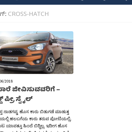
ಾಗ್:
CROSS-HATCH
06/2018
ರೆ ಜೀವಿಸುವವರಿಗೆ –
್ ಪ್ರೀ ಸ್ಟೈಲ್
್ತ ನಾಡಗವ್ಡ. ಹೊಸ ಕಾರು ಬಿಡುಗಡೆ ಮಾಡುತ್ತ
ೆಯಲ್ಲಿ ಹಲಬಗೆಯ ಕಾರು ತರುವ ಪೋಟಿಯಲ್ಲಿ,
ೂಟ ಯಾವತ್ತೂ ಹಿಂದೆ ಬಿದ್ದಿಲ್ಲ. ಇದೀಗ ಹೊಸ