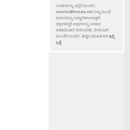
ಬರಹಗಳನ್ನು ಇಲ್ಲಿಗೆ ಮಿಂಚಿಸಿ:
minche@honalu.net
ನಿಮ್ಮ ಮಿಂಚೆ
ವಿಳಾಸವನ್ನು ಗುಟ್ಟಾಗಿಡಲಾಗುತ್ತದೆ.
ಚಿತ್ರಗಳಿದ್ದರೆ ಅವುಗಳನ್ನು ಬರಹದ
ಕಡತದೊಡನೆ ಸೇರಿಸಬೇಡಿ, ಬೇರೆಯಾಗಿ
ಮಿಂಚೆಗೆ ಅಂಟಿಸಿ. ಹೆಚ್ಚಿನ ಮಾಹಿತಿಗಾಗಿ
ಇಲ್ಲಿ
ಒತ್ತಿ
.