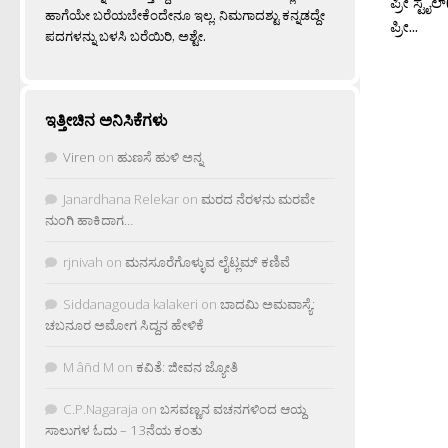
ಪ್ರೀ ಸ್ಟೈ
ಹಾಗೆಯೇ ಬರೆಯಬೇಕೆಂದೇನೂ ಇಲ್ಲ. ನಿಮಗಾದಶ್ಟು ಕನ್ನಡದ್ದೇ
ಪ್ರೀ...
ಪದಗಳನ್ನು ಬಳಸಿ ಬರೆಯಿರಿ, ಅಶ್ಟೇ.
ಇತ್ತೀಚಿನ ಅನಿಸಿಕೆಗಳು
Viren
on
ಹುಣಸೆ ಹುಳಿ ಅನ್ನ
Janardhana Relekar
on
ಮರದ ನೆರಳನು ಮರವೇ
ನುಂಗಿ ಹಾಕಿದಾಗ…
rjnivah
on
ಮನಸೂರೆಗೊಳ್ಳುವ ಲೈಟ್ಲಮ್ ಕಣಿವೆ
Siddanagouda kalakeri
on
ಬಾದಮಿ ಅಮವಾಸ್ಯೆ:
ಚಬನೂರ ಅಮೋಗ ಸಿದ್ದನ ಹೇಳಿಕೆ
M âñd M
on
ಕವಿತೆ: ಜೀವನ ಜ್ಯೋತಿ
C.P.Nagaraja
on
ಬಸವಣ್ಣನ ವಚನಗಳಿಂದ ಆಯ್ದ
ಸಾಲುಗಳ ಓದು – 13ನೆಯ ಕಂತು