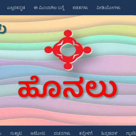
ಎಲ್ಲರಕನ್ನಡ
ಈ ಮಿಂಬಾಗಿಲ ಬಗ್ಗೆ
ಕಡತಗಳು
ವೀಡಿಯೋಗಳು
ು
ಸುತ್ತಾಟ
ಆಟೋಟ
ವಚನಗಳು
ತನ್ನೇಳಿಗೆ
ಹಿನ್ನಡವಳಿ
ಗ್ಯಾಜೆ