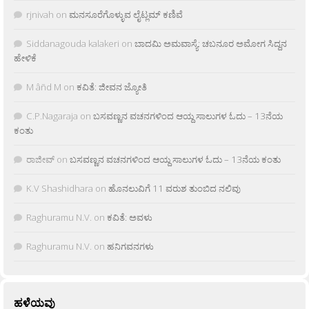
rjnivah
on
ಮನಸೂರೆಗೊಳ್ಳುವ ಲೈಟ್ಲಮ್ ಕಣಿವೆ
Siddanagouda kalakeri
on
ಬಾದಮಿ ಅಮವಾಸ್ಯೆ: ಚಬನೂರ ಅಮೋಗ ಸಿದ್ದನ
ಹೇಳಿಕೆ
M âñd M
on
ಕವಿತೆ: ಜೀವನ ಜ್ಯೋತಿ
C.P.Nagaraja
on
ಬಸವಣ್ಣನ ವಚನಗಳಿಂದ ಆಯ್ದ ಸಾಲುಗಳ ಓದು – 13ನೆಯ
ಕಂತು
ರಾಜೀವ್
on
ಬಸವಣ್ಣನ ವಚನಗಳಿಂದ ಆಯ್ದ ಸಾಲುಗಳ ಓದು – 13ನೆಯ ಕಂತು
K.V Shashidhara
on
ಹೊನಲುವಿಗೆ 11 ವರುಶ ತುಂಬಿದ ನಲಿವು
Raghuramu N.V.
on
ಕವಿತೆ: ಅವಳು
Raghuramu N.V.
on
ಹನಿಗವನಗಳು
ಹಳೆಯವು