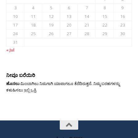
3
4
5
6
7
8
9
10
11
12
13
14
15
16
17
18
19
20
21
22
23
24
25
26
27
28
29
30
31
« Jul
ನೀವೂ ಬರೆಯಿರಿ
ಹೊನಲು
ಮಿಂಬಾಗಿಲು ನಿಮಗಾಗಿ ಯಾವಾಗಲೂ ತೆರೆದಿರುತ್ತದೆ. ನಿಮ್ಮ ಬರಹಗಳನ್ನು
ಕಳುಹಿಸಲು
ಇಲ್ಲಿ ಒತ್ತಿ
.