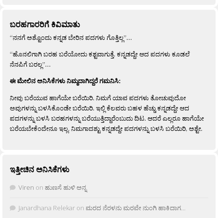
ಬರಹಗಾರರಿಗೆ ಕಿವಿಮಾತು
“ನನಗೆ ಅಶ್ಟೊಂದು ಕನ್ನಡ ಬೇರಿನ ಪದಗಳು ಗೊತ್ತಿಲ್ಲ”…
“ಹೊನಲಿಗಾಗಿ ಬರಹ ಬರೆಯೋದು ಕಶ್ಟವಾಗುತ್ತೆ. ಕನ್ನಡದ್ದೇ ಆದ ಪದಗಳು ಕೂಡಲೆ
ನೆನಪಿಗೆ ಬರಲ್ಲ”…
ಈ ಮೇಲಿನ ಅನಿಸಿಕೆಗಳು ನಿಮ್ಮದಾಗಿದ್ದರೆ ಗಮನಿಸಿ:
ನೀವು ಬರೆಯುವ ಹಾಗೆಯೇ ಬರೆಯಿರಿ. ನಿಮಗೆ ಯಾವ ಪದಗಳು ತೋಚುವುದೋ
ಅವುಗಳನ್ನು ಬಳಸಿಕೊಂಡೇ ಬರೆಯಿರಿ. ಇಲ್ಲಿ ಕೆಲವರು ಬಹಳ ಹೆಚ್ಚು ಕನ್ನಡದ್ದೇ ಆದ
ಪದಗಳನ್ನು ಬಳಸಿ ಬರಹಗಳನ್ನು ಬರೆಯುತ್ತಿದ್ದಾರೆಂಬುದು ದಿಟ. ಆದರೆ ಎಲ್ಲರೂ ಹಾಗೆಯೇ
ಬರೆಯಬೇಕೆಂದೇನೂ ಇಲ್ಲ. ನಿಮಗಾದಶ್ಟು ಕನ್ನಡದ್ದೇ ಪದಗಳನ್ನು ಬಳಸಿ ಬರೆಯಿರಿ, ಅಶ್ಟೇ.
ಇತ್ತೀಚಿನ ಅನಿಸಿಕೆಗಳು
Viren
on
ಹುಣಸೆ ಹುಳಿ ಅನ್ನ
Janardhana Relekar
on
ಮರದ ನೆರಳನು ಮರವೇ ನುಂಗಿ ಹಾಕಿದಾಗ…