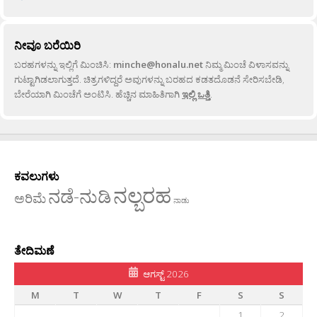
ನೀವೂ ಬರೆಯಿರಿ
ಬರಹಗಳನ್ನು ಇಲ್ಲಿಗೆ ಮಿಂಚಿಸಿ:
minche@honalu.net
ನಿಮ್ಮ ಮಿಂಚೆ ವಿಳಾಸವನ್ನು
ಗುಟ್ಟಾಗಿಡಲಾಗುತ್ತದೆ. ಚಿತ್ರಗಳಿದ್ದರೆ ಅವುಗಳನ್ನು ಬರಹದ ಕಡತದೊಡನೆ ಸೇರಿಸಬೇಡಿ,
ಬೇರೆಯಾಗಿ ಮಿಂಚೆಗೆ ಅಂಟಿಸಿ. ಹೆಚ್ಚಿನ ಮಾಹಿತಿಗಾಗಿ
ಇಲ್ಲಿ ಒತ್ತಿ
.
ಕವಲುಗಳು
ನಲ್ಬರಹ
ನಡೆ-ನುಡಿ
ಅರಿಮೆ
ನಾಡು
ತೇದಿಮಣೆ
ಆಗಸ್ಟ್ 2026
M
T
W
T
F
S
S
1
2