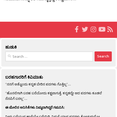
ಹುಡುಕಿ
Search
for:
ಬರಹಗಾರರಿಗೆ ಕಿವಿಮಾತು
“ನನಗೆ ಅಶ್ಟೊಂದು ಕನ್ನಡ ಬೇರಿನ ಪದಗಳು ಗೊತ್ತಿಲ್ಲ”…
“ಹೊನಲಿಗಾಗಿ ಬರಹ ಬರೆಯೋದು ಕಶ್ಟವಾಗುತ್ತೆ. ಕನ್ನಡದ್ದೇ ಆದ ಪದಗಳು ಕೂಡಲೆ
ನೆನಪಿಗೆ ಬರಲ್ಲ”…
ಈ ಮೇಲಿನ ಅನಿಸಿಕೆಗಳು ನಿಮ್ಮದಾಗಿದ್ದರೆ ಗಮನಿಸಿ:
ನೀವು ಬರೆಯುವ ಹಾಗೆಯೇ ಬರೆಯಿರಿ. ನಿಮಗೆ ಯಾವ ಪದಗಳು ತೋಚುವುದೋ