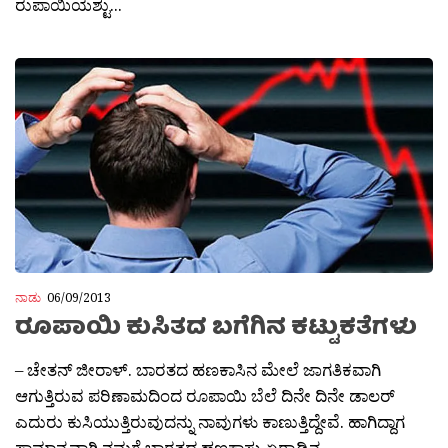
ರುಪಾಯಿಯಶ್ಟು...
ನಾಡು
06/09/2013
ರೂಪಾಯಿ ಕುಸಿತದ ಬಗೆಗಿನ ಕಟ್ಟುಕತೆಗಳು
– ಚೇತನ್ ಜೀರಾಳ್. ಬಾರತದ ಹಣಕಾಸಿನ ಮೇಲೆ ಜಾಗತಿಕವಾಗಿ
ಆಗುತ್ತಿರುವ ಪರಿಣಾಮದಿಂದ ರೂಪಾಯಿ ಬೆಲೆ ದಿನೇ ದಿನೇ ಡಾಲರ್‍
ಎದುರು ಕುಸಿಯುತ್ತಿರುವುದನ್ನು ನಾವುಗಳು ಕಾಣುತ್ತಿದ್ದೇವೆ. ಹಾಗಿದ್ದಾಗ
ಸಾಮಾನ್ಯವಾಗಿ ನಮಗೆ ಬಾರತದ ಹಣಕಾಸು ಏರ್‍ಪಾಡಿನ...