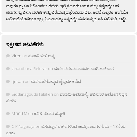
ಅವುಗಳನ್ನು ಬಳಸಿಕೊಂಡೇ ಬರೆಯಿರಿ. ಇಲ್ಲಿ ಕೆಲವರು ಬಹಳ ಹೆಚ್ಚು ಕನ್ನಡದ್ದೇ ಆದ
ಪದಗಳನ್ನು ಬಳಸಿ ಬರಹಗಳನ್ನು ಬರೆಯುತ್ತಿದ್ದಾರೆಂಬುದು ದಿಟ. ಆದರೆ ಎಲ್ಲರೂ ಹಾಗೆಯೇ
ಬರೆಯಬೇಕೆಂದೇನೂ ಇಲ್ಲ. ನಿಮಗಾದಶ್ಟು ಕನ್ನಡದ್ದೇ ಪದಗಳನ್ನು ಬಳಸಿ ಬರೆಯಿರಿ, ಅಶ್ಟೇ.
ಇತ್ತೀಚಿನ ಅನಿಸಿಕೆಗಳು
Viren
on
ಹುಣಸೆ ಹುಳಿ ಅನ್ನ
Janardhana Relekar
on
ಮರದ ನೆರಳನು ಮರವೇ ನುಂಗಿ ಹಾಕಿದಾಗ…
rjnivah
on
ಮನಸೂರೆಗೊಳ್ಳುವ ಲೈಟ್ಲಮ್ ಕಣಿವೆ
Siddanagouda kalakeri
on
ಬಾದಮಿ ಅಮವಾಸ್ಯೆ: ಚಬನೂರ ಅಮೋಗ ಸಿದ್ದನ
ಹೇಳಿಕೆ
M âñd M
on
ಕವಿತೆ: ಜೀವನ ಜ್ಯೋತಿ
C.P.Nagaraja
on
ಬಸವಣ್ಣನ ವಚನಗಳಿಂದ ಆಯ್ದ ಸಾಲುಗಳ ಓದು – 13ನೆಯ
ಕಂತು