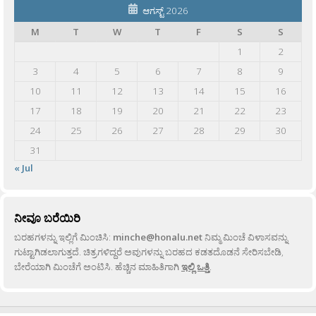
ಆಗಸ್ಟ್ 2026
M
T
W
T
F
S
S
1
2
3
4
5
6
7
8
9
10
11
12
13
14
15
16
17
18
19
20
21
22
23
24
25
26
27
28
29
30
31
« Jul
ನೀವೂ ಬರೆಯಿರಿ
ಬರಹಗಳನ್ನು ಇಲ್ಲಿಗೆ ಮಿಂಚಿಸಿ:
minche@honalu.net
ನಿಮ್ಮ ಮಿಂಚೆ ವಿಳಾಸವನ್ನು
ಗುಟ್ಟಾಗಿಡಲಾಗುತ್ತದೆ. ಚಿತ್ರಗಳಿದ್ದರೆ ಅವುಗಳನ್ನು ಬರಹದ ಕಡತದೊಡನೆ ಸೇರಿಸಬೇಡಿ,
ಬೇರೆಯಾಗಿ ಮಿಂಚೆಗೆ ಅಂಟಿಸಿ. ಹೆಚ್ಚಿನ ಮಾಹಿತಿಗಾಗಿ
ಇಲ್ಲಿ ಒತ್ತಿ
.