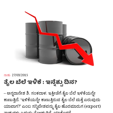
ನಾಡು
27/03/2015
ತೈಲ ಬೆಲೆ ಇಳಿಕೆ : ಇನ್ನೆಶ್ಟು ದಿನ?
– ಅನ್ನದಾನೇಶ ಶಿ. ಸಂಕದಾಳ. ಇತ್ತೀಚೆಗೆ ತೈಲ ಬೆಲೆ ಇಳಿಕೆಯನ್ನೇ
ಕಾಣುತ್ತಿದೆ. ‘ಇಳಿಕೆಯನ್ನೇ ಕಾಣುತ್ತಿರುವ ತೈಲ ಬೆಲೆ ಮತ್ತೆ ಏರುವುದು
ಯಾವಾಗ?’ ಎಂಬ ಸನ್ನಿವೇಶವನ್ನು ತೈಲ ಹೊರಮಾರುಗ (export)
ನಾಡುಗಳು ಎದುರು ನೋಡುತ್ತಿವೆ. ಯಾಕೆಂದರೆ...