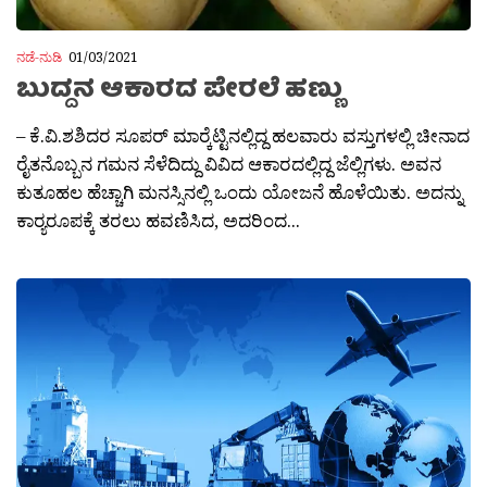
ನಡೆ-ನುಡಿ
01/03/2021
ಬುದ್ದನ ಆಕಾರದ ಪೇರಲೆ ಹಣ್ಣು
– ಕೆ.ವಿ.ಶಶಿದರ ಸೂಪರ‍್ ಮಾರ‍್ಕೆಟ್ಟಿನಲ್ಲಿದ್ದ ಹಲವಾರು ವಸ್ತುಗಳಲ್ಲಿ ಚೀನಾದ
ರೈತನೊಬ್ಬನ ಗಮನ ಸೆಳೆದಿದ್ದು ವಿವಿದ ಆಕಾರದಲ್ಲಿದ್ದ ಜೆಲ್ಲಿಗಳು. ಅವನ
ಕುತೂಹಲ ಹೆಚ್ಚಾಗಿ ಮನಸ್ಸಿನಲ್ಲಿ ಒಂದು ಯೋಜನೆ ಹೊಳೆಯಿತು. ಅದನ್ನು
ಕಾರ‍್ಯರೂಪಕ್ಕೆ ತರಲು ಹವಣಿಸಿದ, ಅದರಿಂದ...