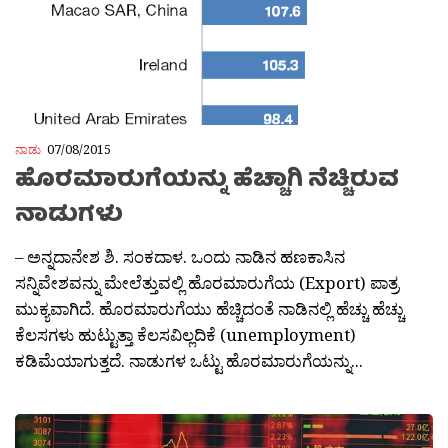
ನಾಡು
07/08/2015
ಹೊರಮಾರುಗೆಯನ್ನು ಹೆಚ್ಚಾಗಿ ನೆಚ್ಚಿರುವ
ನಾಡುಗಳು
– ಅನ್ನದಾನೇಶ ಶಿ. ಸಂಕದಾಳ. ಒಂದು ನಾಡಿನ ಹಣಕಾಸಿನ
ಸನ್ನಿವೇಶವನ್ನು ಮೇಲೆತ್ತುವಲ್ಲಿ ಹೊರಮಾರುಗೆಯ (Export) ಪಾತ್ರ
ಮುಕ್ಯವಾಗಿದೆ. ಹೊರಮಾರುಗೆಯು ಹೆಚ್ಚಿದಂತೆ ನಾಡಿನಲ್ಲಿ ಹೆಚ್ಚು ಹೆಚ್ಚು
ಕೆಲಸಗಳು ಹುಟ್ಟುತ್ತಾ ಕೆಲಸವಿಲ್ಲದಿಕೆ (unemployment)
ಕಡಿಮೆಯಾಗುತ್ತದೆ. ನಾಡುಗಳ ಒಟ್ಟು ಹೊರಮಾರುಗೆಯನ್ನು...