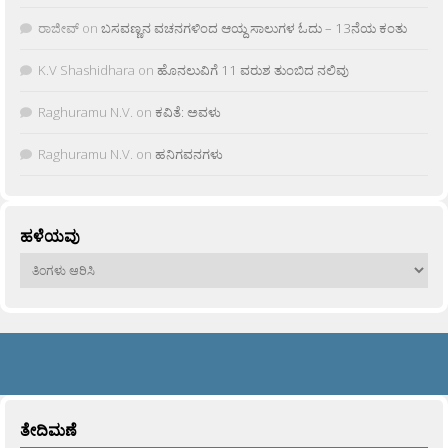
ರಾಜೀವ್
on
ಬಸವಣ್ಣನ ವಚನಗಳಿಂದ ಆಯ್ದ ಸಾಲುಗಳ ಓದು – 13ನೆಯ ಕಂತು
K.V Shashidhara
on
ಹೊನಲುವಿಗೆ 11 ವರುಶ ತುಂಬಿದ ನಲಿವು
Raghuramu N.V.
on
ಕವಿತೆ: ಅವಳು
Raghuramu N.V.
on
ಹನಿಗವನಗಳು
ಹಳೆಯವು
ಹಳೆಯವು
ತೇದಿಮಣೆ