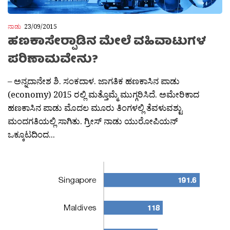
ನಾಡು
23/09/2015
ಹಣಕಾಸೇರ‍್ಪಾಡಿನ ಮೇಲೆ ವಹಿವಾಟುಗಳ
ಪರಿಣಾಮವೇನು?
– ಅನ್ನದಾನೇಶ ಶಿ. ಸಂಕದಾಳ. ಜಾಗತಿಕ ಹಣಕಾಸಿನ ಪಾಡು
(economy) 2015 ರಲ್ಲಿ ಮತ್ತೊಮ್ಮೆ ಮುಗ್ಗರಿಸಿದೆ. ಅಮೇರಿಕಾದ
ಹಣಕಾಸಿನ ಪಾಡು ಮೊದಲ ಮೂರು ತಿಂಗಳಲ್ಲಿ ತೆವಳುವಶ್ಟು
ಮಂದಗತಿಯಲ್ಲಿ ಸಾಗಿತು. ಗ್ರೀಸ್ ನಾಡು ಯುರೋಪಿಯನ್
ಒಕ್ಕೂಟದಿಂದ...