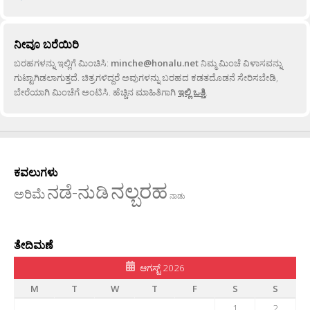
ನೀವೂ ಬರೆಯಿರಿ
ಬರಹಗಳನ್ನು ಇಲ್ಲಿಗೆ ಮಿಂಚಿಸಿ:
minche@honalu.net
ನಿಮ್ಮ ಮಿಂಚೆ ವಿಳಾಸವನ್ನು
ಗುಟ್ಟಾಗಿಡಲಾಗುತ್ತದೆ. ಚಿತ್ರಗಳಿದ್ದರೆ ಅವುಗಳನ್ನು ಬರಹದ ಕಡತದೊಡನೆ ಸೇರಿಸಬೇಡಿ,
ಬೇರೆಯಾಗಿ ಮಿಂಚೆಗೆ ಅಂಟಿಸಿ. ಹೆಚ್ಚಿನ ಮಾಹಿತಿಗಾಗಿ
ಇಲ್ಲಿ ಒತ್ತಿ
.
ಕವಲುಗಳು
ನಲ್ಬರಹ
ನಡೆ-ನುಡಿ
ಅರಿಮೆ
ನಾಡು
ತೇದಿಮಣೆ
ಆಗಸ್ಟ್ 2026
M
T
W
T
F
S
S
1
2