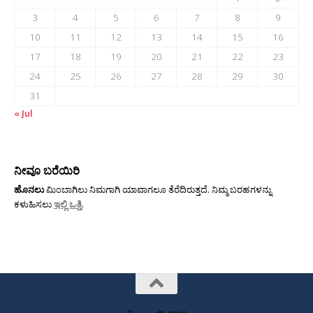
3
4
5
6
7
8
9
10
11
12
13
14
15
16
17
18
19
20
21
22
23
24
25
26
27
28
29
30
31
« Jul
ನೀವೂ ಬರೆಯಿರಿ
ಹೊನಲು
ಮಿಂಬಾಗಿಲು ನಿಮಗಾಗಿ ಯಾವಾಗಲೂ ತೆರೆದಿರುತ್ತದೆ. ನಿಮ್ಮ ಬರಹಗಳನ್ನು
ಕಳುಹಿಸಲು
ಇಲ್ಲಿ ಒತ್ತಿ
.