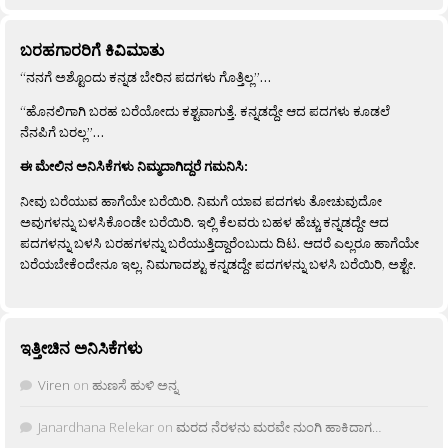
ಬರಹಗಾರರಿಗೆ ಕಿವಿಮಾತು
“ನನಗೆ ಅಶ್ಟೊಂದು ಕನ್ನಡ ಬೇರಿನ ಪದಗಳು ಗೊತ್ತಿಲ್ಲ”…
“ಹೊನಲಿಗಾಗಿ ಬರಹ ಬರೆಯೋದು ಕಶ್ಟವಾಗುತ್ತೆ. ಕನ್ನಡದ್ದೇ ಆದ ಪದಗಳು ಕೂಡಲೆ
ನೆನಪಿಗೆ ಬರಲ್ಲ”…
ಈ ಮೇಲಿನ ಅನಿಸಿಕೆಗಳು ನಿಮ್ಮದಾಗಿದ್ದರೆ ಗಮನಿಸಿ:
ನೀವು ಬರೆಯುವ ಹಾಗೆಯೇ ಬರೆಯಿರಿ. ನಿಮಗೆ ಯಾವ ಪದಗಳು ತೋಚುವುದೋ
ಅವುಗಳನ್ನು ಬಳಸಿಕೊಂಡೇ ಬರೆಯಿರಿ. ಇಲ್ಲಿ ಕೆಲವರು ಬಹಳ ಹೆಚ್ಚು ಕನ್ನಡದ್ದೇ ಆದ
ಪದಗಳನ್ನು ಬಳಸಿ ಬರಹಗಳನ್ನು ಬರೆಯುತ್ತಿದ್ದಾರೆಂಬುದು ದಿಟ. ಆದರೆ ಎಲ್ಲರೂ ಹಾಗೆಯೇ
ಬರೆಯಬೇಕೆಂದೇನೂ ಇಲ್ಲ. ನಿಮಗಾದಶ್ಟು ಕನ್ನಡದ್ದೇ ಪದಗಳನ್ನು ಬಳಸಿ ಬರೆಯಿರಿ, ಅಶ್ಟೇ.
ಇತ್ತೀಚಿನ ಅನಿಸಿಕೆಗಳು
Viren
on
ಹುಣಸೆ ಹುಳಿ ಅನ್ನ
Janardhana Relekar
on
ಮರದ ನೆರಳನು ಮರವೇ ನುಂಗಿ ಹಾಕಿದಾಗ…