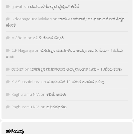
rjnivah
on
ಮನಸೂರೆಗೊಳ್ಳುವ ಲೈಟ್ಲಮ್ ಕಣಿವೆ
Siddanagouda kalakeri
on
ಬಾದಮಿ ಅಮವಾಸ್ಯೆ: ಚಬನೂರ ಅಮೋಗ ಸಿದ್ದನ
ಹೇಳಿಕೆ
M âñd M
on
ಕವಿತೆ: ಜೀವನ ಜ್ಯೋತಿ
C.P.Nagaraja
on
ಬಸವಣ್ಣನ ವಚನಗಳಿಂದ ಆಯ್ದ ಸಾಲುಗಳ ಓದು – 13ನೆಯ
ಕಂತು
ರಾಜೀವ್
on
ಬಸವಣ್ಣನ ವಚನಗಳಿಂದ ಆಯ್ದ ಸಾಲುಗಳ ಓದು – 13ನೆಯ ಕಂತು
K.V Shashidhara
on
ಹೊನಲುವಿಗೆ 11 ವರುಶ ತುಂಬಿದ ನಲಿವು
Raghuramu N.V.
on
ಕವಿತೆ: ಅವಳು
Raghuramu N.V.
on
ಹನಿಗವನಗಳು
ಹಳೆಯವು