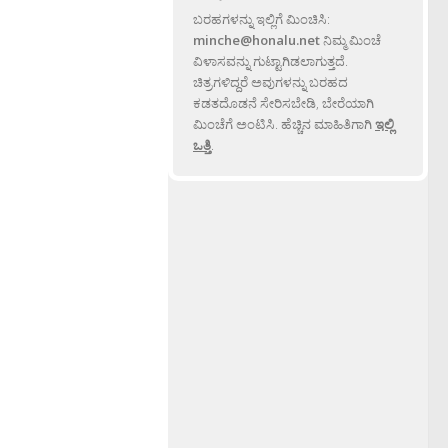
ಬರಹಗಳನ್ನು ಇಲ್ಲಿಗೆ ಮಿಂಚಿಸಿ:
minche@honalu.net
ನಿಮ್ಮ ಮಿಂಚೆ
ವಿಳಾಸವನ್ನು ಗುಟ್ಟಾಗಿಡಲಾಗುತ್ತದೆ.
ಚಿತ್ರಗಳಿದ್ದರೆ ಅವುಗಳನ್ನು ಬರಹದ
ಕಡತದೊಡನೆ ಸೇರಿಸಬೇಡಿ, ಬೇರೆಯಾಗಿ
ಮಿಂಚೆಗೆ ಅಂಟಿಸಿ. ಹೆಚ್ಚಿನ ಮಾಹಿತಿಗಾಗಿ
ಇಲ್ಲಿ
ಒತ್ತಿ
.