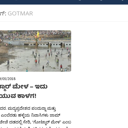
ಾಗ್:
GOTMAR
9/05/2018
ಮಾರ್ ಮೇಳ – ಇದು
ಸೆಯುವ ಕಾಳಗ!
ಶಿದರ. ಮದ್ಯಪ್ರದೇಶದ ಪಂದುರ‍್ನಾ ಮತ್ತು
ನ್ ಎಂಬೆರಡು ಹಳ್ಳಿಯ ನಿವಾಸಿಗಳು ಜಾಮ್
ಚೆ ದಡದಲ್ಲಿ ಸೇರಿ, ‘ಗೋಟ್ಮಾರ್ ಮೇಳ’ ಎಂಬ