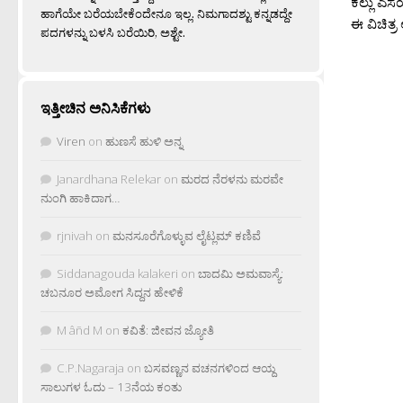
ಕಲ್ಲು ಎಸ
ಹಾಗೆಯೇ ಬರೆಯಬೇಕೆಂದೇನೂ ಇಲ್ಲ. ನಿಮಗಾದಶ್ಟು ಕನ್ನಡದ್ದೇ
ಈ ವಿಚಿತ್ರ
ಪದಗಳನ್ನು ಬಳಸಿ ಬರೆಯಿರಿ, ಅಶ್ಟೇ.
ಇತ್ತೀಚಿನ ಅನಿಸಿಕೆಗಳು
Viren
on
ಹುಣಸೆ ಹುಳಿ ಅನ್ನ
Janardhana Relekar
on
ಮರದ ನೆರಳನು ಮರವೇ
ನುಂಗಿ ಹಾಕಿದಾಗ…
rjnivah
on
ಮನಸೂರೆಗೊಳ್ಳುವ ಲೈಟ್ಲಮ್ ಕಣಿವೆ
Siddanagouda kalakeri
on
ಬಾದಮಿ ಅಮವಾಸ್ಯೆ:
ಚಬನೂರ ಅಮೋಗ ಸಿದ್ದನ ಹೇಳಿಕೆ
M âñd M
on
ಕವಿತೆ: ಜೀವನ ಜ್ಯೋತಿ
C.P.Nagaraja
on
ಬಸವಣ್ಣನ ವಚನಗಳಿಂದ ಆಯ್ದ
ಸಾಲುಗಳ ಓದು – 13ನೆಯ ಕಂತು