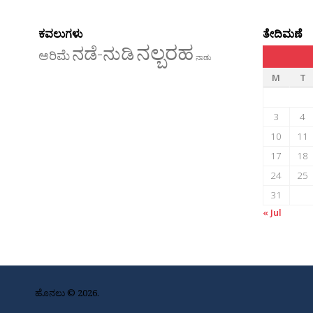
ಕವಲುಗಳು
ತೇದಿಮಣೆ
ನಲ್ಬರಹ
ನಡೆ-ನುಡಿ
ಅರಿಮೆ
ನಾಡು
M
T
3
4
10
11
17
18
24
25
31
« Jul
ಹೊನಲು © 2026.