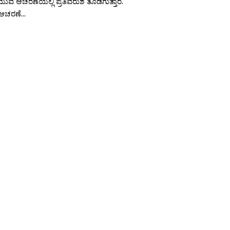
ೆಯುವ ಆಚರಣೆಯಲ್ಲಿ ಪ್ರತಿವರುಶ ತೊಡಗುತ್ತಾರೆ.
 ಆಚರಣೆ...