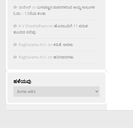
ರಾಜೀವ್
on
ಬಸವಣ್ಣನ ವಚನಗಳಿಂದ ಆಯ್ದ ಸಾಲುಗಳ
ಓದು – 13ನೆಯ ಕಂತು
K.V Shashidhara
on
ಹೊನಲುವಿಗೆ 11 ವರುಶ
ತುಂಬಿದ ನಲಿವು
Raghuramu N.V.
on
ಕವಿತೆ: ಅವಳು
Raghuramu N.V.
on
ಹನಿಗವನಗಳು
ಹಳೆಯವು
ಹಳೆಯವು