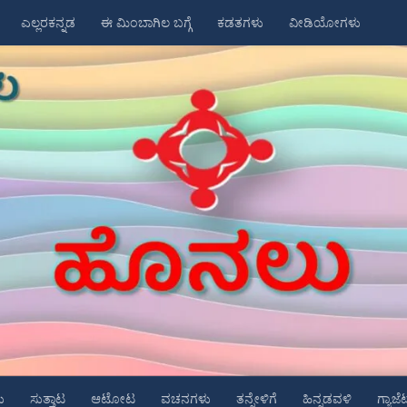
ಎಲ್ಲರಕನ್ನಡ
ಈ ಮಿಂಬಾಗಿಲ ಬಗ್ಗೆ
ಕಡತಗಳು
ವೀಡಿಯೋಗಳು
ು
ಸುತ್ತಾಟ
ಆಟೋಟ
ವಚನಗಳು
ತನ್ನೇಳಿಗೆ
ಹಿನ್ನಡವಳಿ
ಗ್ಯಾಜೆ