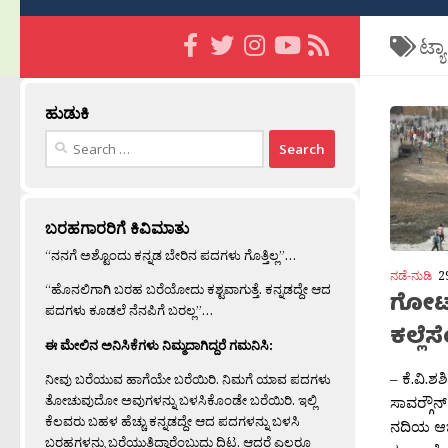
ಟ್ಯ
ಹುಡುಕಿ
Search
for:
ಬರಹಗಾರರಿಗೆ ಕಿವಿಮಾತು
“ನನಗೆ ಅಶ್ಟೊಂದು ಕನ್ನಡ ಬೇರಿನ ಪದಗಳು ಗೊತ್ತಿಲ್ಲ”…
ನಡೆ-ನುಡಿ
2
“ಹೊನಲಿಗಾಗಿ ಬರಹ ಬರೆಯೋದು ಕಶ್ಟವಾಗುತ್ತೆ. ಕನ್ನಡದ್ದೇ ಆದ
ಗೋಟ್
ಪದಗಳು ಕೂಡಲೆ ನೆನಪಿಗೆ ಬರಲ್ಲ”…
ಕಲ್ಲೆ
ಈ ಮೇಲಿನ ಅನಿಸಿಕೆಗಳು ನಿಮ್ಮದಾಗಿದ್ದರೆ ಗಮನಿಸಿ:
– ಕೆ.ವಿ.ಶ
ನೀವು ಬರೆಯುವ ಹಾಗೆಯೇ ಬರೆಯಿರಿ. ನಿಮಗೆ ಯಾವ ಪದಗಳು
ತೋಚುವುದೋ ಅವುಗಳನ್ನು ಬಳಸಿಕೊಂಡೇ ಬರೆಯಿರಿ. ಇಲ್ಲಿ
ಸಾವರ‍್ಗೌ
ಕೆಲವರು ಬಹಳ ಹೆಚ್ಚು ಕನ್ನಡದ್ದೇ ಆದ ಪದಗಳನ್ನು ಬಳಸಿ
ನದಿಯ ಆಚೀ
ಬರಹಗಳನ್ನು ಬರೆಯುತ್ತಿದ್ದಾರೆಂಬುದು ದಿಟ. ಆದರೆ ಎಲ್ಲರೂ