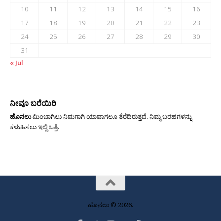
10
11
12
13
14
15
16
17
18
19
20
21
22
23
24
25
26
27
28
29
30
31
« Jul
ನೀವೂ ಬರೆಯಿರಿ
ಹೊನಲು
ಮಿಂಬಾಗಿಲು ನಿಮಗಾಗಿ ಯಾವಾಗಲೂ ತೆರೆದಿರುತ್ತದೆ. ನಿಮ್ಮ ಬರಹಗಳನ್ನು
ಕಳುಹಿಸಲು
ಇಲ್ಲಿ ಒತ್ತಿ
.
ಹೊನಲು © 2026.