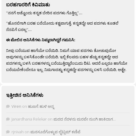
ಬರಹಗಾರರಿಗೆ ಕಿವಿಮಾತು
“ನನಗೆ ಅಶ್ಟೊಂದು ಕನ್ನಡ ಬೇರಿನ ಪದಗಳು ಗೊತ್ತಿಲ್ಲ”…
“ಹೊನಲಿಗಾಗಿ ಬರಹ ಬರೆಯೋದು ಕಶ್ಟವಾಗುತ್ತೆ. ಕನ್ನಡದ್ದೇ ಆದ ಪದಗಳು ಕೂಡಲೆ
ನೆನಪಿಗೆ ಬರಲ್ಲ”…
ಈ ಮೇಲಿನ ಅನಿಸಿಕೆಗಳು ನಿಮ್ಮದಾಗಿದ್ದರೆ ಗಮನಿಸಿ:
ನೀವು ಬರೆಯುವ ಹಾಗೆಯೇ ಬರೆಯಿರಿ. ನಿಮಗೆ ಯಾವ ಪದಗಳು ತೋಚುವುದೋ
ಅವುಗಳನ್ನು ಬಳಸಿಕೊಂಡೇ ಬರೆಯಿರಿ. ಇಲ್ಲಿ ಕೆಲವರು ಬಹಳ ಹೆಚ್ಚು ಕನ್ನಡದ್ದೇ ಆದ
ಪದಗಳನ್ನು ಬಳಸಿ ಬರಹಗಳನ್ನು ಬರೆಯುತ್ತಿದ್ದಾರೆಂಬುದು ದಿಟ. ಆದರೆ ಎಲ್ಲರೂ ಹಾಗೆಯೇ
ಬರೆಯಬೇಕೆಂದೇನೂ ಇಲ್ಲ. ನಿಮಗಾದಶ್ಟು ಕನ್ನಡದ್ದೇ ಪದಗಳನ್ನು ಬಳಸಿ ಬರೆಯಿರಿ, ಅಶ್ಟೇ.
ಇತ್ತೀಚಿನ ಅನಿಸಿಕೆಗಳು
Viren
on
ಹುಣಸೆ ಹುಳಿ ಅನ್ನ
Janardhana Relekar
on
ಮರದ ನೆರಳನು ಮರವೇ ನುಂಗಿ ಹಾಕಿದಾಗ…
rjnivah
on
ಮನಸೂರೆಗೊಳ್ಳುವ ಲೈಟ್ಲಮ್ ಕಣಿವೆ