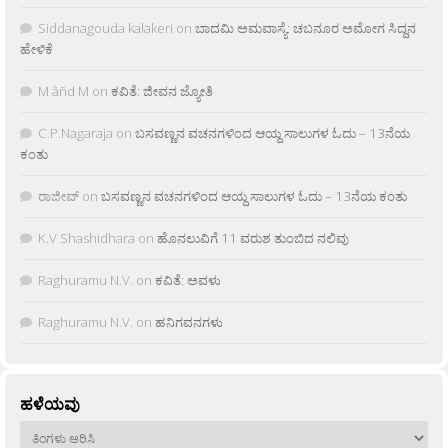
Siddanagouda kalakeri
on
ಬಾದಮಿ ಅಮವಾಸ್ಯೆ: ಚಬನೂರ ಅಮೋಗ ಸಿದ್ದನ
ಹೇಳಿಕೆ
M âñd M
on
ಕವಿತೆ: ಜೀವನ ಜ್ಯೋತಿ
C.P.Nagaraja
on
ಬಸವಣ್ಣನ ವಚನಗಳಿಂದ ಆಯ್ದ ಸಾಲುಗಳ ಓದು – 13ನೆಯ
ಕಂತು
ರಾಜೀವ್
on
ಬಸವಣ್ಣನ ವಚನಗಳಿಂದ ಆಯ್ದ ಸಾಲುಗಳ ಓದು – 13ನೆಯ ಕಂತು
K.V Shashidhara
on
ಹೊನಲುವಿಗೆ 11 ವರುಶ ತುಂಬಿದ ನಲಿವು
Raghuramu N.V.
on
ಕವಿತೆ: ಅವಳು
Raghuramu N.V.
on
ಹನಿಗವನಗಳು
ಹಳೆಯವು
ಹಳೆಯವು