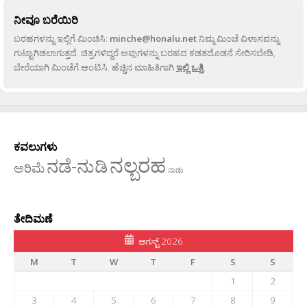
ನೀವೂ ಬರೆಯಿರಿ
ಬರಹಗಳನ್ನು ಇಲ್ಲಿಗೆ ಮಿಂಚಿಸಿ:
minche@honalu.net
ನಿಮ್ಮ ಮಿಂಚೆ ವಿಳಾಸವನ್ನು
ಗುಟ್ಟಾಗಿಡಲಾಗುತ್ತದೆ. ಚಿತ್ರಗಳಿದ್ದರೆ ಅವುಗಳನ್ನು ಬರಹದ ಕಡತದೊಡನೆ ಸೇರಿಸಬೇಡಿ,
ಬೇರೆಯಾಗಿ ಮಿಂಚೆಗೆ ಅಂಟಿಸಿ. ಹೆಚ್ಚಿನ ಮಾಹಿತಿಗಾಗಿ
ಇಲ್ಲಿ ಒತ್ತಿ
.
ಕವಲುಗಳು
ನಲ್ಬರಹ
ನಡೆ-ನುಡಿ
ಅರಿಮೆ
ನಾಡು
ತೇದಿಮಣೆ
ಆಗಸ್ಟ್ 2026
M
T
W
T
F
S
S
1
2
3
4
5
6
7
8
9