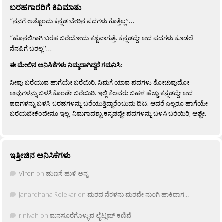
ಬರಹಗಾರರಿಗೆ ಕಿವಿಮಾತು
“ನನಗೆ ಅಶ್ಟೊಂದು ಕನ್ನಡ ಬೇರಿನ ಪದಗಳು ಗೊತ್ತಿಲ್ಲ”…
“ಹೊನಲಿಗಾಗಿ ಬರಹ ಬರೆಯೋದು ಕಶ್ಟವಾಗುತ್ತೆ. ಕನ್ನಡದ್ದೇ ಆದ ಪದಗಳು ಕೂಡಲೆ
ನೆನಪಿಗೆ ಬರಲ್ಲ”…
ಈ ಮೇಲಿನ ಅನಿಸಿಕೆಗಳು ನಿಮ್ಮದಾಗಿದ್ದರೆ ಗಮನಿಸಿ:
ನೀವು ಬರೆಯುವ ಹಾಗೆಯೇ ಬರೆಯಿರಿ. ನಿಮಗೆ ಯಾವ ಪದಗಳು ತೋಚುವುದೋ
ಅವುಗಳನ್ನು ಬಳಸಿಕೊಂಡೇ ಬರೆಯಿರಿ. ಇಲ್ಲಿ ಕೆಲವರು ಬಹಳ ಹೆಚ್ಚು ಕನ್ನಡದ್ದೇ ಆದ
ಪದಗಳನ್ನು ಬಳಸಿ ಬರಹಗಳನ್ನು ಬರೆಯುತ್ತಿದ್ದಾರೆಂಬುದು ದಿಟ. ಆದರೆ ಎಲ್ಲರೂ ಹಾಗೆಯೇ
ಬರೆಯಬೇಕೆಂದೇನೂ ಇಲ್ಲ. ನಿಮಗಾದಶ್ಟು ಕನ್ನಡದ್ದೇ ಪದಗಳನ್ನು ಬಳಸಿ ಬರೆಯಿರಿ, ಅಶ್ಟೇ.
ಇತ್ತೀಚಿನ ಅನಿಸಿಕೆಗಳು
Viren
on
ಹುಣಸೆ ಹುಳಿ ಅನ್ನ
Janardhana Relekar
on
ಮರದ ನೆರಳನು ಮರವೇ ನುಂಗಿ ಹಾಕಿದಾಗ…
rjnivah
on
ಮನಸೂರೆಗೊಳ್ಳುವ ಲೈಟ್ಲಮ್ ಕಣಿವೆ