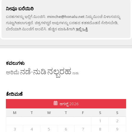
ನೀವೂ ಬರೆಯಿರಿ
ಬರಹಗಳನ್ನು ಇಲ್ಲಿಗೆ ಮಿಂಚಿಸಿ:
minche@honalu.net
ನಿಮ್ಮ ಮಿಂಚೆ ವಿಳಾಸವನ್ನು
ಗುಟ್ಟಾಗಿಡಲಾಗುತ್ತದೆ. ಚಿತ್ರಗಳಿದ್ದರೆ ಅವುಗಳನ್ನು ಬರಹದ ಕಡತದೊಡನೆ ಸೇರಿಸಬೇಡಿ,
ಬೇರೆಯಾಗಿ ಮಿಂಚೆಗೆ ಅಂಟಿಸಿ. ಹೆಚ್ಚಿನ ಮಾಹಿತಿಗಾಗಿ
ಇಲ್ಲಿ ಒತ್ತಿ
.
ಕವಲುಗಳು
ನಲ್ಬರಹ
ನಡೆ-ನುಡಿ
ಅರಿಮೆ
ನಾಡು
ತೇದಿಮಣೆ
ಆಗಸ್ಟ್ 2026
M
T
W
T
F
S
S
1
2
3
4
5
6
7
8
9