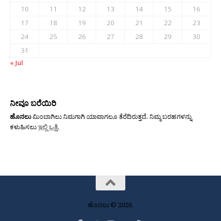
10
11
12
13
14
15
16
17
18
19
20
21
22
23
24
25
26
27
28
29
30
31
« Jul
ನೀವೂ ಬರೆಯಿರಿ
ಹೊನಲು
ಮಿಂಬಾಗಿಲು ನಿಮಗಾಗಿ ಯಾವಾಗಲೂ ತೆರೆದಿರುತ್ತದೆ. ನಿಮ್ಮ ಬರಹಗಳನ್ನು
ಕಳುಹಿಸಲು
ಇಲ್ಲಿ ಒತ್ತಿ
.
ಹೊನಲು © 2026.