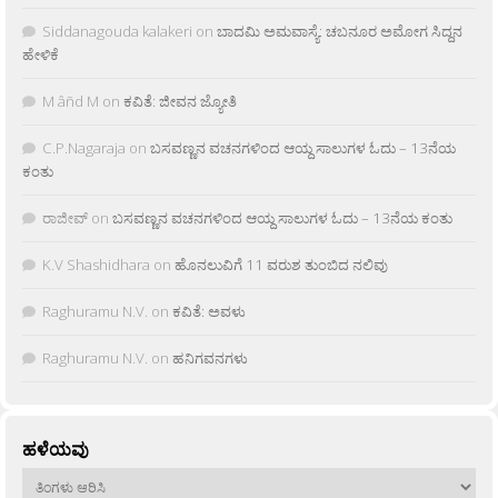
Siddanagouda kalakeri
on
ಬಾದಮಿ ಅಮವಾಸ್ಯೆ: ಚಬನೂರ ಅಮೋಗ ಸಿದ್ದನ
ಹೇಳಿಕೆ
M âñd M
on
ಕವಿತೆ: ಜೀವನ ಜ್ಯೋತಿ
C.P.Nagaraja
on
ಬಸವಣ್ಣನ ವಚನಗಳಿಂದ ಆಯ್ದ ಸಾಲುಗಳ ಓದು – 13ನೆಯ
ಕಂತು
ರಾಜೀವ್
on
ಬಸವಣ್ಣನ ವಚನಗಳಿಂದ ಆಯ್ದ ಸಾಲುಗಳ ಓದು – 13ನೆಯ ಕಂತು
K.V Shashidhara
on
ಹೊನಲುವಿಗೆ 11 ವರುಶ ತುಂಬಿದ ನಲಿವು
Raghuramu N.V.
on
ಕವಿತೆ: ಅವಳು
Raghuramu N.V.
on
ಹನಿಗವನಗಳು
ಹಳೆಯವು
ಹಳೆಯವು