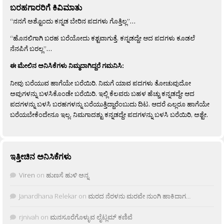
ಬರಹಗಾರರಿಗೆ ಕಿವಿಮಾತು
“ನನಗೆ ಅಶ್ಟೊಂದು ಕನ್ನಡ ಬೇರಿನ ಪದಗಳು ಗೊತ್ತಿಲ್ಲ”…
“ಹೊನಲಿಗಾಗಿ ಬರಹ ಬರೆಯೋದು ಕಶ್ಟವಾಗುತ್ತೆ. ಕನ್ನಡದ್ದೇ ಆದ ಪದಗಳು ಕೂಡಲೆ
ನೆನಪಿಗೆ ಬರಲ್ಲ”…
ಈ ಮೇಲಿನ ಅನಿಸಿಕೆಗಳು ನಿಮ್ಮದಾಗಿದ್ದರೆ ಗಮನಿಸಿ:
ನೀವು ಬರೆಯುವ ಹಾಗೆಯೇ ಬರೆಯಿರಿ. ನಿಮಗೆ ಯಾವ ಪದಗಳು ತೋಚುವುದೋ
ಅವುಗಳನ್ನು ಬಳಸಿಕೊಂಡೇ ಬರೆಯಿರಿ. ಇಲ್ಲಿ ಕೆಲವರು ಬಹಳ ಹೆಚ್ಚು ಕನ್ನಡದ್ದೇ ಆದ
ಪದಗಳನ್ನು ಬಳಸಿ ಬರಹಗಳನ್ನು ಬರೆಯುತ್ತಿದ್ದಾರೆಂಬುದು ದಿಟ. ಆದರೆ ಎಲ್ಲರೂ ಹಾಗೆಯೇ
ಬರೆಯಬೇಕೆಂದೇನೂ ಇಲ್ಲ. ನಿಮಗಾದಶ್ಟು ಕನ್ನಡದ್ದೇ ಪದಗಳನ್ನು ಬಳಸಿ ಬರೆಯಿರಿ, ಅಶ್ಟೇ.
ಇತ್ತೀಚಿನ ಅನಿಸಿಕೆಗಳು
Viren
on
ಹುಣಸೆ ಹುಳಿ ಅನ್ನ
Janardhana Relekar
on
ಮರದ ನೆರಳನು ಮರವೇ ನುಂಗಿ ಹಾಕಿದಾಗ…
rjnivah
on
ಮನಸೂರೆಗೊಳ್ಳುವ ಲೈಟ್ಲಮ್ ಕಣಿವೆ