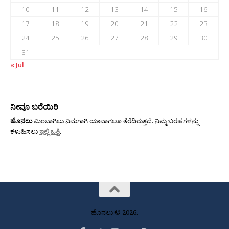
10
11
12
13
14
15
16
17
18
19
20
21
22
23
24
25
26
27
28
29
30
31
« Jul
ನೀವೂ ಬರೆಯಿರಿ
ಹೊನಲು
ಮಿಂಬಾಗಿಲು ನಿಮಗಾಗಿ ಯಾವಾಗಲೂ ತೆರೆದಿರುತ್ತದೆ. ನಿಮ್ಮ ಬರಹಗಳನ್ನು
ಕಳುಹಿಸಲು
ಇಲ್ಲಿ ಒತ್ತಿ
.
ಹೊನಲು © 2026.