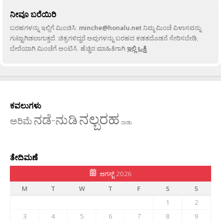
ನೀವೂ ಬರೆಯಿರಿ
ಬರಹಗಳನ್ನು ಇಲ್ಲಿಗೆ ಮಿಂಚಿಸಿ:
minche@honalu.net
ನಿಮ್ಮ ಮಿಂಚೆ ವಿಳಾಸವನ್ನು
ಗುಟ್ಟಾಗಿಡಲಾಗುತ್ತದೆ. ಚಿತ್ರಗಳಿದ್ದರೆ ಅವುಗಳನ್ನು ಬರಹದ ಕಡತದೊಡನೆ ಸೇರಿಸಬೇಡಿ,
ಬೇರೆಯಾಗಿ ಮಿಂಚೆಗೆ ಅಂಟಿಸಿ. ಹೆಚ್ಚಿನ ಮಾಹಿತಿಗಾಗಿ
ಇಲ್ಲಿ ಒತ್ತಿ
.
ಕವಲುಗಳು
ನಲ್ಬರಹ
ನಡೆ-ನುಡಿ
ಅರಿಮೆ
ನಾಡು
ತೇದಿಮಣೆ
ಆಗಸ್ಟ್ 2026
M
T
W
T
F
S
S
1
2
3
4
5
6
7
8
9