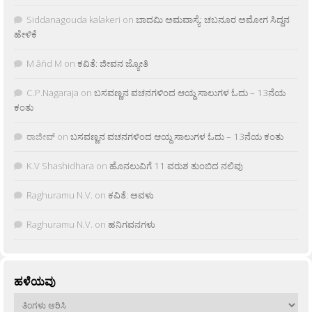
Siddanagouda kalakeri
on
ಬಾದಮಿ ಅಮವಾಸ್ಯೆ: ಚಬನೂರ ಅಮೋಗ ಸಿದ್ದನ
ಹೇಳಿಕೆ
M âñd M
on
ಕವಿತೆ: ಜೀವನ ಜ್ಯೋತಿ
C.P.Nagaraja
on
ಬಸವಣ್ಣನ ವಚನಗಳಿಂದ ಆಯ್ದ ಸಾಲುಗಳ ಓದು – 13ನೆಯ
ಕಂತು
ರಾಜೀವ್
on
ಬಸವಣ್ಣನ ವಚನಗಳಿಂದ ಆಯ್ದ ಸಾಲುಗಳ ಓದು – 13ನೆಯ ಕಂತು
K.V Shashidhara
on
ಹೊನಲುವಿಗೆ 11 ವರುಶ ತುಂಬಿದ ನಲಿವು
Raghuramu N.V.
on
ಕವಿತೆ: ಅವಳು
Raghuramu N.V.
on
ಹನಿಗವನಗಳು
ಹಳೆಯವು
ಹಳೆಯವು