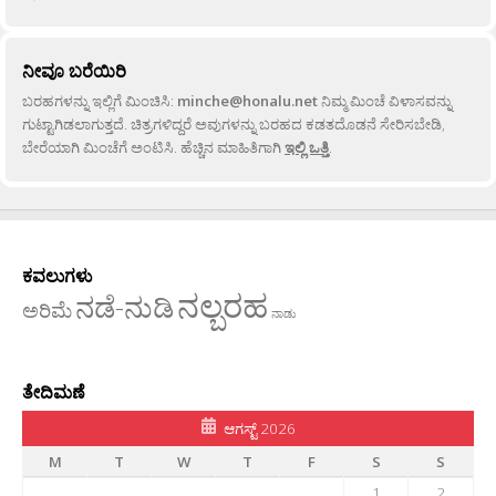
ನೀವೂ ಬರೆಯಿರಿ
ಬರಹಗಳನ್ನು ಇಲ್ಲಿಗೆ ಮಿಂಚಿಸಿ:
minche@honalu.net
ನಿಮ್ಮ ಮಿಂಚೆ ವಿಳಾಸವನ್ನು
ಗುಟ್ಟಾಗಿಡಲಾಗುತ್ತದೆ. ಚಿತ್ರಗಳಿದ್ದರೆ ಅವುಗಳನ್ನು ಬರಹದ ಕಡತದೊಡನೆ ಸೇರಿಸಬೇಡಿ,
ಬೇರೆಯಾಗಿ ಮಿಂಚೆಗೆ ಅಂಟಿಸಿ. ಹೆಚ್ಚಿನ ಮಾಹಿತಿಗಾಗಿ
ಇಲ್ಲಿ ಒತ್ತಿ
.
ಕವಲುಗಳು
ನಲ್ಬರಹ
ನಡೆ-ನುಡಿ
ಅರಿಮೆ
ನಾಡು
ತೇದಿಮಣೆ
ಆಗಸ್ಟ್ 2026
M
T
W
T
F
S
S
1
2