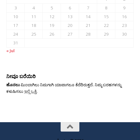
3
4
5
6
7
8
9
10
11
12
13
14
15
16
17
18
19
20
21
22
23
24
25
26
27
28
29
30
31
« Jul
ನೀವೂ ಬರೆಯಿರಿ
ಹೊನಲು
ಮಿಂಬಾಗಿಲು ನಿಮಗಾಗಿ ಯಾವಾಗಲೂ ತೆರೆದಿರುತ್ತದೆ. ನಿಮ್ಮ ಬರಹಗಳನ್ನು
ಕಳುಹಿಸಲು
ಇಲ್ಲಿ ಒತ್ತಿ
.