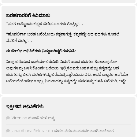
ಬರಹಗಾರರಿಗೆ ಕಿವಿಮಾತು
“ನನಗೆ ಅಶ್ಟೊಂದು ಕನ್ನಡ ಬೇರಿನ ಪದಗಳು ಗೊತ್ತಿಲ್ಲ”…
“ಹೊನಲಿಗಾಗಿ ಬರಹ ಬರೆಯೋದು ಕಶ್ಟವಾಗುತ್ತೆ. ಕನ್ನಡದ್ದೇ ಆದ ಪದಗಳು ಕೂಡಲೆ
ನೆನಪಿಗೆ ಬರಲ್ಲ”…
ಈ ಮೇಲಿನ ಅನಿಸಿಕೆಗಳು ನಿಮ್ಮದಾಗಿದ್ದರೆ ಗಮನಿಸಿ:
ನೀವು ಬರೆಯುವ ಹಾಗೆಯೇ ಬರೆಯಿರಿ. ನಿಮಗೆ ಯಾವ ಪದಗಳು ತೋಚುವುದೋ
ಅವುಗಳನ್ನು ಬಳಸಿಕೊಂಡೇ ಬರೆಯಿರಿ. ಇಲ್ಲಿ ಕೆಲವರು ಬಹಳ ಹೆಚ್ಚು ಕನ್ನಡದ್ದೇ ಆದ
ಪದಗಳನ್ನು ಬಳಸಿ ಬರಹಗಳನ್ನು ಬರೆಯುತ್ತಿದ್ದಾರೆಂಬುದು ದಿಟ. ಆದರೆ ಎಲ್ಲರೂ ಹಾಗೆಯೇ
ಬರೆಯಬೇಕೆಂದೇನೂ ಇಲ್ಲ. ನಿಮಗಾದಶ್ಟು ಕನ್ನಡದ್ದೇ ಪದಗಳನ್ನು ಬಳಸಿ ಬರೆಯಿರಿ, ಅಶ್ಟೇ.
ಇತ್ತೀಚಿನ ಅನಿಸಿಕೆಗಳು
Viren
on
ಹುಣಸೆ ಹುಳಿ ಅನ್ನ
Janardhana Relekar
on
ಮರದ ನೆರಳನು ಮರವೇ ನುಂಗಿ ಹಾಕಿದಾಗ…