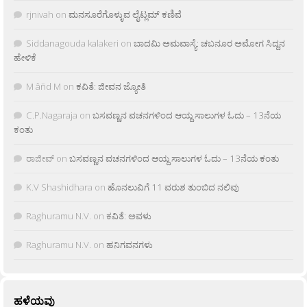
rjnivah
on
ಮನಸೂರೆಗೊಳ್ಳುವ ಲೈಟ್ಲಮ್ ಕಣಿವೆ
Siddanagouda kalakeri
on
ಬಾದಮಿ ಅಮವಾಸ್ಯೆ: ಚಬನೂರ ಅಮೋಗ ಸಿದ್ದನ
ಹೇಳಿಕೆ
M âñd M
on
ಕವಿತೆ: ಜೀವನ ಜ್ಯೋತಿ
C.P.Nagaraja
on
ಬಸವಣ್ಣನ ವಚನಗಳಿಂದ ಆಯ್ದ ಸಾಲುಗಳ ಓದು – 13ನೆಯ
ಕಂತು
ರಾಜೀವ್
on
ಬಸವಣ್ಣನ ವಚನಗಳಿಂದ ಆಯ್ದ ಸಾಲುಗಳ ಓದು – 13ನೆಯ ಕಂತು
K.V Shashidhara
on
ಹೊನಲುವಿಗೆ 11 ವರುಶ ತುಂಬಿದ ನಲಿವು
Raghuramu N.V.
on
ಕವಿತೆ: ಅವಳು
Raghuramu N.V.
on
ಹನಿಗವನಗಳು
ಹಳೆಯವು