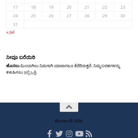
17
18
19
20
21
22
23
24
25
26
27
28
29
30
31
« Jul
ನೀವೂ ಬರೆಯಿರಿ
ಹೊನಲು
ಮಿಂಬಾಗಿಲು ನಿಮಗಾಗಿ ಯಾವಾಗಲೂ ತೆರೆದಿರುತ್ತದೆ. ನಿಮ್ಮ ಬರಹಗಳನ್ನು
ಕಳುಹಿಸಲು
ಇಲ್ಲಿ ಒತ್ತಿ
.
ಹೊನಲು © 2026.