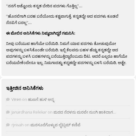
“ನನಗೆ ಅಶ್ಟೊಂದು ಕನ್ನಡ ಬೇರಿನ ಪದಗಳು ಗೊತ್ತಿಲ್ಲ”…
“ಹೊನಲಿಗಾಗಿ ಬರಹ ಬರೆಯೋದು ಕಶ್ಟವಾಗುತ್ತೆ. ಕನ್ನಡದ್ದೇ ಆದ ಪದಗಳು ಕೂಡಲೆ
ನೆನಪಿಗೆ ಬರಲ್ಲ”…
ಈ ಮೇಲಿನ ಅನಿಸಿಕೆಗಳು ನಿಮ್ಮದಾಗಿದ್ದರೆ ಗಮನಿಸಿ:
ನೀವು ಬರೆಯುವ ಹಾಗೆಯೇ ಬರೆಯಿರಿ. ನಿಮಗೆ ಯಾವ ಪದಗಳು ತೋಚುವುದೋ
ಅವುಗಳನ್ನು ಬಳಸಿಕೊಂಡೇ ಬರೆಯಿರಿ. ಇಲ್ಲಿ ಕೆಲವರು ಬಹಳ ಹೆಚ್ಚು ಕನ್ನಡದ್ದೇ ಆದ
ಪದಗಳನ್ನು ಬಳಸಿ ಬರಹಗಳನ್ನು ಬರೆಯುತ್ತಿದ್ದಾರೆಂಬುದು ದಿಟ. ಆದರೆ ಎಲ್ಲರೂ ಹಾಗೆಯೇ
ಬರೆಯಬೇಕೆಂದೇನೂ ಇಲ್ಲ. ನಿಮಗಾದಶ್ಟು ಕನ್ನಡದ್ದೇ ಪದಗಳನ್ನು ಬಳಸಿ ಬರೆಯಿರಿ, ಅಶ್ಟೇ.
ಇತ್ತೀಚಿನ ಅನಿಸಿಕೆಗಳು
Viren
on
ಹುಣಸೆ ಹುಳಿ ಅನ್ನ
Janardhana Relekar
on
ಮರದ ನೆರಳನು ಮರವೇ ನುಂಗಿ ಹಾಕಿದಾಗ…
rjnivah
on
ಮನಸೂರೆಗೊಳ್ಳುವ ಲೈಟ್ಲಮ್ ಕಣಿವೆ