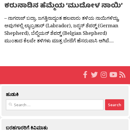
ಕರುನಾಡಿನ ಹೆಮ್ಮೆಯ ‘ಮುದೋಳ ನಾಯಿ’
– ನಾಗರಾಜ್ ಬದ್ರಾ. ಜಗತ್ತಿನಾದ್ಯಂತ ಹಲವಾರು ತಳಿಯ ನಾಯಿಗಳಿದ್ದು,
ಅವುಗಳಲ್ಲಿ ಲ್ಯಾಬ್ರಡಾರ್ (Labrador), ಜರ‍್ಮನ್ ಶೆಪರ‍್ಡ್ (German
Shepherd), ಬೆಲ್ಜಿಯನ್ ಶೆಪರ‍್ಡ್ (Belgian Shepherd)
ಮುಂತಾದ ಕೆಲವೇ ತಳಿಗಳು ಮಾತ್ರ ಬೇಟೆಗೆ ಹೆಸರುವಾಸಿ ಆಗಿವೆ....
ಹುಡುಕಿ
Search
for:
ಬರಹಗಾರರಿಗೆ ಕಿವಿಮಾತು