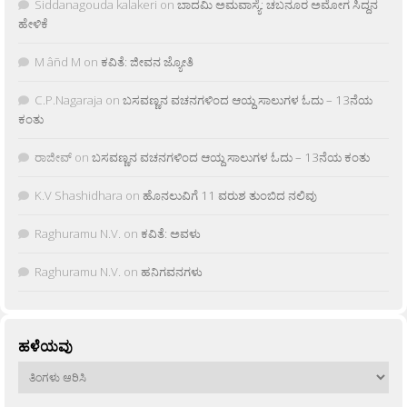
Siddanagouda kalakeri
on
ಬಾದಮಿ ಅಮವಾಸ್ಯೆ: ಚಬನೂರ ಅಮೋಗ ಸಿದ್ದನ
ಹೇಳಿಕೆ
M âñd M
on
ಕವಿತೆ: ಜೀವನ ಜ್ಯೋತಿ
C.P.Nagaraja
on
ಬಸವಣ್ಣನ ವಚನಗಳಿಂದ ಆಯ್ದ ಸಾಲುಗಳ ಓದು – 13ನೆಯ
ಕಂತು
ರಾಜೀವ್
on
ಬಸವಣ್ಣನ ವಚನಗಳಿಂದ ಆಯ್ದ ಸಾಲುಗಳ ಓದು – 13ನೆಯ ಕಂತು
K.V Shashidhara
on
ಹೊನಲುವಿಗೆ 11 ವರುಶ ತುಂಬಿದ ನಲಿವು
Raghuramu N.V.
on
ಕವಿತೆ: ಅವಳು
Raghuramu N.V.
on
ಹನಿಗವನಗಳು
ಹಳೆಯವು
ಹಳೆಯವು