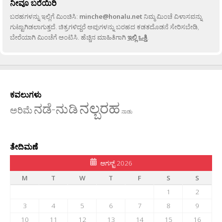
ನೀವೂ ಬರೆಯಿರಿ
ಬರಹಗಳನ್ನು ಇಲ್ಲಿಗೆ ಮಿಂಚಿಸಿ:
minche@honalu.net
ನಿಮ್ಮ ಮಿಂಚೆ ವಿಳಾಸವನ್ನು
ಗುಟ್ಟಾಗಿಡಲಾಗುತ್ತದೆ. ಚಿತ್ರಗಳಿದ್ದರೆ ಅವುಗಳನ್ನು ಬರಹದ ಕಡತದೊಡನೆ ಸೇರಿಸಬೇಡಿ,
ಬೇರೆಯಾಗಿ ಮಿಂಚೆಗೆ ಅಂಟಿಸಿ. ಹೆಚ್ಚಿನ ಮಾಹಿತಿಗಾಗಿ
ಇಲ್ಲಿ ಒತ್ತಿ
.
ಕವಲುಗಳು
ನಲ್ಬರಹ
ನಡೆ-ನುಡಿ
ಅರಿಮೆ
ನಾಡು
ತೇದಿಮಣೆ
ಆಗಸ್ಟ್ 2026
M
T
W
T
F
S
S
1
2
3
4
5
6
7
8
9
10
11
12
13
14
15
16