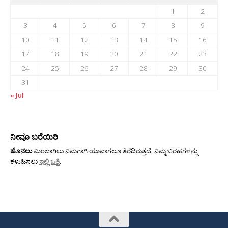
1
2
3
4
5
6
7
8
9
10
11
12
13
14
15
16
17
18
19
20
21
22
23
24
25
26
27
28
29
30
31
« Jul
ನೀವೂ ಬರೆಯಿರಿ
ಹೊನಲು
ಮಿಂಬಾಗಿಲು ನಿಮಗಾಗಿ ಯಾವಾಗಲೂ ತೆರೆದಿರುತ್ತದೆ. ನಿಮ್ಮ ಬರಹಗಳನ್ನು
ಕಳುಹಿಸಲು
ಇಲ್ಲಿ ಒತ್ತಿ
.