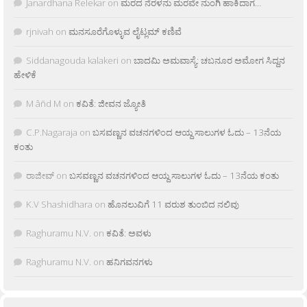
Janardhana Relekar
on
ಮರದ ನೆರಳನು ಮರವೇ ನುಂಗಿ ಹಾಕಿದಾಗ…
rjnivah
on
ಮನಸೂರೆಗೊಳ್ಳುವ ಲೈಟ್ಲಮ್ ಕಣಿವೆ
Siddanagouda kalakeri
on
ಬಾದಮಿ ಅಮವಾಸ್ಯೆ: ಚಬನೂರ ಅಮೋಗ ಸಿದ್ದನ
ಹೇಳಿಕೆ
M âñd M
on
ಕವಿತೆ: ಜೀವನ ಜ್ಯೋತಿ
C.P.Nagaraja
on
ಬಸವಣ್ಣನ ವಚನಗಳಿಂದ ಆಯ್ದ ಸಾಲುಗಳ ಓದು – 13ನೆಯ
ಕಂತು
ರಾಜೀವ್
on
ಬಸವಣ್ಣನ ವಚನಗಳಿಂದ ಆಯ್ದ ಸಾಲುಗಳ ಓದು – 13ನೆಯ ಕಂತು
K.V Shashidhara
on
ಹೊನಲುವಿಗೆ 11 ವರುಶ ತುಂಬಿದ ನಲಿವು
Raghuramu N.V.
on
ಕವಿತೆ: ಅವಳು
Raghuramu N.V.
on
ಹನಿಗವನಗಳು