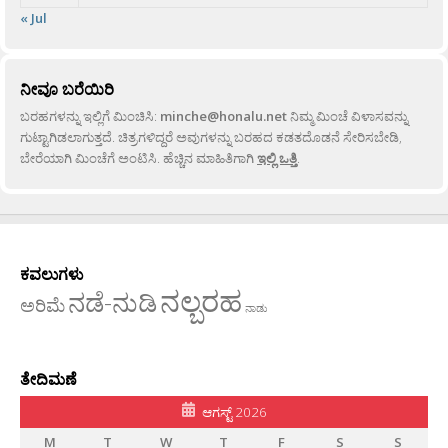
« Jul
ನೀವೂ ಬರೆಯಿರಿ
ಬರಹಗಳನ್ನು ಇಲ್ಲಿಗೆ ಮಿಂಚಿಸಿ:
minche@honalu.net
ನಿಮ್ಮ ಮಿಂಚೆ ವಿಳಾಸವನ್ನು
ಗುಟ್ಟಾಗಿಡಲಾಗುತ್ತದೆ. ಚಿತ್ರಗಳಿದ್ದರೆ ಅವುಗಳನ್ನು ಬರಹದ ಕಡತದೊಡನೆ ಸೇರಿಸಬೇಡಿ,
ಬೇರೆಯಾಗಿ ಮಿಂಚೆಗೆ ಅಂಟಿಸಿ. ಹೆಚ್ಚಿನ ಮಾಹಿತಿಗಾಗಿ
ಇಲ್ಲಿ ಒತ್ತಿ
.
ಕವಲುಗಳು
ನಲ್ಬರಹ
ನಡೆ-ನುಡಿ
ಅರಿಮೆ
ನಾಡು
ತೇದಿಮಣೆ
ಆಗಸ್ಟ್ 2026
M
T
W
T
F
S
S