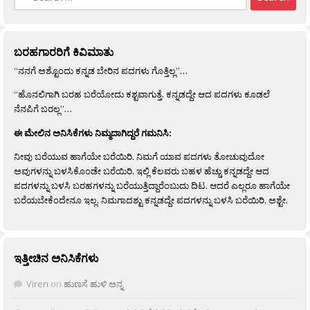
for:
ಬರಹಗಾರರಿಗೆ ಕಿವಿಮಾತು
“ನನಗೆ ಅಶ್ಟೊಂದು ಕನ್ನಡ ಬೇರಿನ ಪದಗಳು ಗೊತ್ತಿಲ್ಲ”…
“ಹೊನಲಿಗಾಗಿ ಬರಹ ಬರೆಯೋದು ಕಶ್ಟವಾಗುತ್ತೆ. ಕನ್ನಡದ್ದೇ ಆದ ಪದಗಳು ಕೂಡಲೆ
ನೆನಪಿಗೆ ಬರಲ್ಲ”…
ಈ ಮೇಲಿನ ಅನಿಸಿಕೆಗಳು ನಿಮ್ಮದಾಗಿದ್ದರೆ ಗಮನಿಸಿ:
ನೀವು ಬರೆಯುವ ಹಾಗೆಯೇ ಬರೆಯಿರಿ. ನಿಮಗೆ ಯಾವ ಪದಗಳು ತೋಚುವುದೋ
ಅವುಗಳನ್ನು ಬಳಸಿಕೊಂಡೇ ಬರೆಯಿರಿ. ಇಲ್ಲಿ ಕೆಲವರು ಬಹಳ ಹೆಚ್ಚು ಕನ್ನಡದ್ದೇ ಆದ
ಪದಗಳನ್ನು ಬಳಸಿ ಬರಹಗಳನ್ನು ಬರೆಯುತ್ತಿದ್ದಾರೆಂಬುದು ದಿಟ. ಆದರೆ ಎಲ್ಲರೂ ಹಾಗೆಯೇ
ಬರೆಯಬೇಕೆಂದೇನೂ ಇಲ್ಲ. ನಿಮಗಾದಶ್ಟು ಕನ್ನಡದ್ದೇ ಪದಗಳನ್ನು ಬಳಸಿ ಬರೆಯಿರಿ, ಅಶ್ಟೇ.
ಇತ್ತೀಚಿನ ಅನಿಸಿಕೆಗಳು
Viren
on
ಹುಣಸೆ ಹುಳಿ ಅನ್ನ