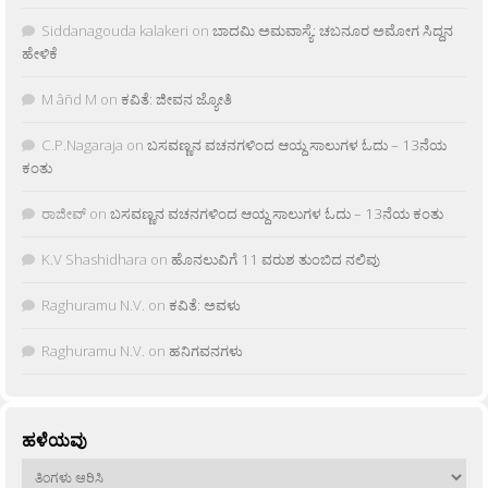
Siddanagouda kalakeri
on
ಬಾದಮಿ ಅಮವಾಸ್ಯೆ: ಚಬನೂರ ಅಮೋಗ ಸಿದ್ದನ
ಹೇಳಿಕೆ
M âñd M
on
ಕವಿತೆ: ಜೀವನ ಜ್ಯೋತಿ
C.P.Nagaraja
on
ಬಸವಣ್ಣನ ವಚನಗಳಿಂದ ಆಯ್ದ ಸಾಲುಗಳ ಓದು – 13ನೆಯ
ಕಂತು
ರಾಜೀವ್
on
ಬಸವಣ್ಣನ ವಚನಗಳಿಂದ ಆಯ್ದ ಸಾಲುಗಳ ಓದು – 13ನೆಯ ಕಂತು
K.V Shashidhara
on
ಹೊನಲುವಿಗೆ 11 ವರುಶ ತುಂಬಿದ ನಲಿವು
Raghuramu N.V.
on
ಕವಿತೆ: ಅವಳು
Raghuramu N.V.
on
ಹನಿಗವನಗಳು
ಹಳೆಯವು
ಹಳೆಯವು