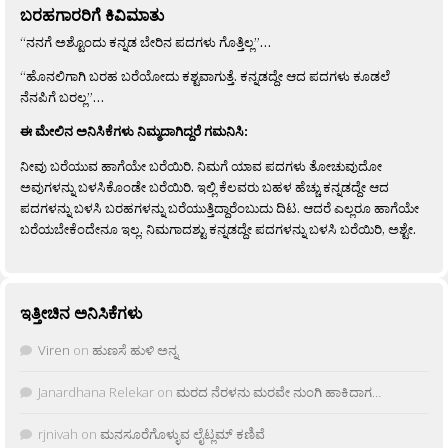
ಬರಹಗಾರರಿಗೆ ಕಿವಿಮಾತು
“ನನಗೆ ಅಶ್ಟೊಂದು ಕನ್ನಡ ಬೇರಿನ ಪದಗಳು ಗೊತ್ತಿಲ್ಲ”…
“ಹೊನಲಿಗಾಗಿ ಬರಹ ಬರೆಯೋದು ಕಶ್ಟವಾಗುತ್ತೆ. ಕನ್ನಡದ್ದೇ ಆದ ಪದಗಳು ಕೂಡಲೆ
ನೆನಪಿಗೆ ಬರಲ್ಲ”…
ಈ ಮೇಲಿನ ಅನಿಸಿಕೆಗಳು ನಿಮ್ಮದಾಗಿದ್ದರೆ ಗಮನಿಸಿ:
ನೀವು ಬರೆಯುವ ಹಾಗೆಯೇ ಬರೆಯಿರಿ. ನಿಮಗೆ ಯಾವ ಪದಗಳು ತೋಚುವುದೋ
ಅವುಗಳನ್ನು ಬಳಸಿಕೊಂಡೇ ಬರೆಯಿರಿ. ಇಲ್ಲಿ ಕೆಲವರು ಬಹಳ ಹೆಚ್ಚು ಕನ್ನಡದ್ದೇ ಆದ
ಪದಗಳನ್ನು ಬಳಸಿ ಬರಹಗಳನ್ನು ಬರೆಯುತ್ತಿದ್ದಾರೆಂಬುದು ದಿಟ. ಆದರೆ ಎಲ್ಲರೂ ಹಾಗೆಯೇ
ಬರೆಯಬೇಕೆಂದೇನೂ ಇಲ್ಲ. ನಿಮಗಾದಶ್ಟು ಕನ್ನಡದ್ದೇ ಪದಗಳನ್ನು ಬಳಸಿ ಬರೆಯಿರಿ, ಅಶ್ಟೇ.
ಇತ್ತೀಚಿನ ಅನಿಸಿಕೆಗಳು
Viren
on
ಹುಣಸೆ ಹುಳಿ ಅನ್ನ
Janardhana Relekar
on
ಮರದ ನೆರಳನು ಮರವೇ ನುಂಗಿ ಹಾಕಿದಾಗ…
rjnivah
on
ಮನಸೂರೆಗೊಳ್ಳುವ ಲೈಟ್ಲಮ್ ಕಣಿವೆ