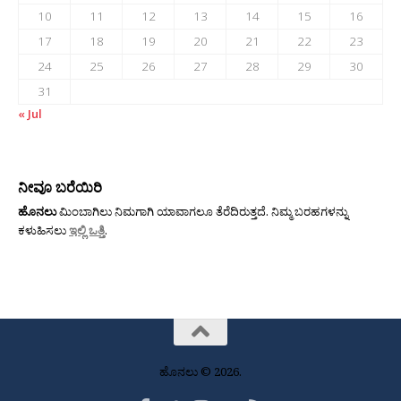
10
11
12
13
14
15
16
17
18
19
20
21
22
23
24
25
26
27
28
29
30
31
« Jul
ನೀವೂ ಬರೆಯಿರಿ
ಹೊನಲು
ಮಿಂಬಾಗಿಲು ನಿಮಗಾಗಿ ಯಾವಾಗಲೂ ತೆರೆದಿರುತ್ತದೆ. ನಿಮ್ಮ ಬರಹಗಳನ್ನು
ಕಳುಹಿಸಲು
ಇಲ್ಲಿ ಒತ್ತಿ
.
ಹೊನಲು © 2026.