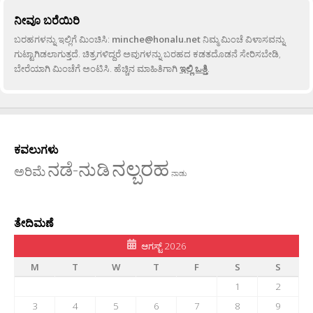
ನೀವೂ ಬರೆಯಿರಿ
ಬರಹಗಳನ್ನು ಇಲ್ಲಿಗೆ ಮಿಂಚಿಸಿ:
minche@honalu.net
ನಿಮ್ಮ ಮಿಂಚೆ ವಿಳಾಸವನ್ನು
ಗುಟ್ಟಾಗಿಡಲಾಗುತ್ತದೆ. ಚಿತ್ರಗಳಿದ್ದರೆ ಅವುಗಳನ್ನು ಬರಹದ ಕಡತದೊಡನೆ ಸೇರಿಸಬೇಡಿ,
ಬೇರೆಯಾಗಿ ಮಿಂಚೆಗೆ ಅಂಟಿಸಿ. ಹೆಚ್ಚಿನ ಮಾಹಿತಿಗಾಗಿ
ಇಲ್ಲಿ ಒತ್ತಿ
.
ಕವಲುಗಳು
ನಲ್ಬರಹ
ನಡೆ-ನುಡಿ
ಅರಿಮೆ
ನಾಡು
ತೇದಿಮಣೆ
ಆಗಸ್ಟ್ 2026
M
T
W
T
F
S
S
1
2
3
4
5
6
7
8
9