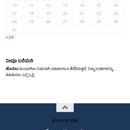
10
11
12
13
14
15
16
17
18
19
20
21
22
23
24
25
26
27
28
29
30
31
« Jul
ನೀವೂ ಬರೆಯಿರಿ
ಹೊನಲು
ಮಿಂಬಾಗಿಲು ನಿಮಗಾಗಿ ಯಾವಾಗಲೂ ತೆರೆದಿರುತ್ತದೆ. ನಿಮ್ಮ ಬರಹಗಳನ್ನು
ಕಳುಹಿಸಲು
ಇಲ್ಲಿ ಒತ್ತಿ
.
ಹೊನಲು © 2026.