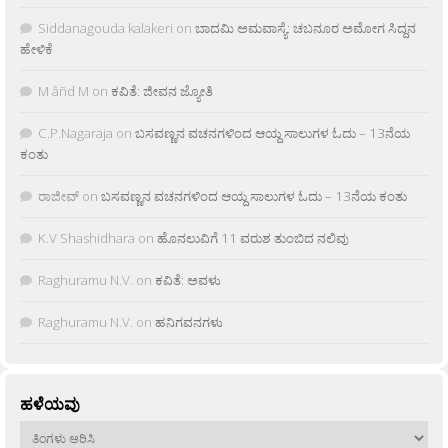
Siddanagouda kalakeri
on
ಬಾದಮಿ ಅಮವಾಸ್ಯೆ: ಚಬನೂರ ಅಮೋಗ ಸಿದ್ದನ
ಹೇಳಿಕೆ
M âñd M
on
ಕವಿತೆ: ಜೀವನ ಜ್ಯೋತಿ
C.P.Nagaraja
on
ಬಸವಣ್ಣನ ವಚನಗಳಿಂದ ಆಯ್ದ ಸಾಲುಗಳ ಓದು – 13ನೆಯ
ಕಂತು
ರಾಜೀವ್
on
ಬಸವಣ್ಣನ ವಚನಗಳಿಂದ ಆಯ್ದ ಸಾಲುಗಳ ಓದು – 13ನೆಯ ಕಂತು
K.V Shashidhara
on
ಹೊನಲುವಿಗೆ 11 ವರುಶ ತುಂಬಿದ ನಲಿವು
Raghuramu N.V.
on
ಕವಿತೆ: ಅವಳು
Raghuramu N.V.
on
ಹನಿಗವನಗಳು
ಹಳೆಯವು
ಹಳೆಯವು