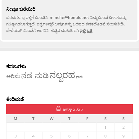
ನೀವೂ ಬರೆಯಿರಿ
ಬರಹಗಳನ್ನು ಇಲ್ಲಿಗೆ ಮಿಂಚಿಸಿ:
minche@honalu.net
ನಿಮ್ಮ ಮಿಂಚೆ ವಿಳಾಸವನ್ನು
ಗುಟ್ಟಾಗಿಡಲಾಗುತ್ತದೆ. ಚಿತ್ರಗಳಿದ್ದರೆ ಅವುಗಳನ್ನು ಬರಹದ ಕಡತದೊಡನೆ ಸೇರಿಸಬೇಡಿ,
ಬೇರೆಯಾಗಿ ಮಿಂಚೆಗೆ ಅಂಟಿಸಿ. ಹೆಚ್ಚಿನ ಮಾಹಿತಿಗಾಗಿ
ಇಲ್ಲಿ ಒತ್ತಿ
.
ಕವಲುಗಳು
ನಲ್ಬರಹ
ನಡೆ-ನುಡಿ
ಅರಿಮೆ
ನಾಡು
ತೇದಿಮಣೆ
ಆಗಸ್ಟ್ 2026
M
T
W
T
F
S
S
1
2
3
4
5
6
7
8
9