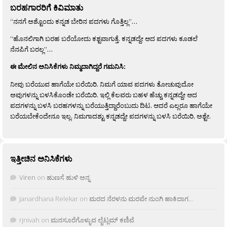
ಬರಹಗಾರರಿಗೆ ಕಿವಿಮಾತು
“ನನಗೆ ಅಶ್ಟೊಂದು ಕನ್ನಡ ಬೇರಿನ ಪದಗಳು ಗೊತ್ತಿಲ್ಲ”…
“ಹೊನಲಿಗಾಗಿ ಬರಹ ಬರೆಯೋದು ಕಶ್ಟವಾಗುತ್ತೆ. ಕನ್ನಡದ್ದೇ ಆದ ಪದಗಳು ಕೂಡಲೆ
ನೆನಪಿಗೆ ಬರಲ್ಲ”…
ಈ ಮೇಲಿನ ಅನಿಸಿಕೆಗಳು ನಿಮ್ಮದಾಗಿದ್ದರೆ ಗಮನಿಸಿ:
ನೀವು ಬರೆಯುವ ಹಾಗೆಯೇ ಬರೆಯಿರಿ. ನಿಮಗೆ ಯಾವ ಪದಗಳು ತೋಚುವುದೋ
ಅವುಗಳನ್ನು ಬಳಸಿಕೊಂಡೇ ಬರೆಯಿರಿ. ಇಲ್ಲಿ ಕೆಲವರು ಬಹಳ ಹೆಚ್ಚು ಕನ್ನಡದ್ದೇ ಆದ
ಪದಗಳನ್ನು ಬಳಸಿ ಬರಹಗಳನ್ನು ಬರೆಯುತ್ತಿದ್ದಾರೆಂಬುದು ದಿಟ. ಆದರೆ ಎಲ್ಲರೂ ಹಾಗೆಯೇ
ಬರೆಯಬೇಕೆಂದೇನೂ ಇಲ್ಲ. ನಿಮಗಾದಶ್ಟು ಕನ್ನಡದ್ದೇ ಪದಗಳನ್ನು ಬಳಸಿ ಬರೆಯಿರಿ, ಅಶ್ಟೇ.
ಇತ್ತೀಚಿನ ಅನಿಸಿಕೆಗಳು
Viren
on
ಹುಣಸೆ ಹುಳಿ ಅನ್ನ
Janardhana Relekar
on
ಮರದ ನೆರಳನು ಮರವೇ ನುಂಗಿ ಹಾಕಿದಾಗ…
rjnivah
on
ಮನಸೂರೆಗೊಳ್ಳುವ ಲೈಟ್ಲಮ್ ಕಣಿವೆ