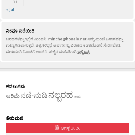
31
« Jul
ನೀವೂ ಬರೆಯಿರಿ
ಬರಹಗಳನ್ನು ಇಲ್ಲಿಗೆ ಮಿಂಚಿಸಿ:
minche@honalu.net
ನಿಮ್ಮ ಮಿಂಚೆ ವಿಳಾಸವನ್ನು
ಗುಟ್ಟಾಗಿಡಲಾಗುತ್ತದೆ. ಚಿತ್ರಗಳಿದ್ದರೆ ಅವುಗಳನ್ನು ಬರಹದ ಕಡತದೊಡನೆ ಸೇರಿಸಬೇಡಿ,
ಬೇರೆಯಾಗಿ ಮಿಂಚೆಗೆ ಅಂಟಿಸಿ. ಹೆಚ್ಚಿನ ಮಾಹಿತಿಗಾಗಿ
ಇಲ್ಲಿ ಒತ್ತಿ
.
ಕವಲುಗಳು
ನಲ್ಬರಹ
ನಡೆ-ನುಡಿ
ಅರಿಮೆ
ನಾಡು
ತೇದಿಮಣೆ
ಆಗಸ್ಟ್ 2026