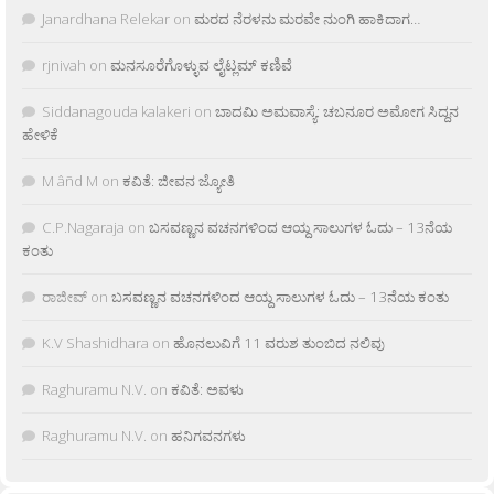
Janardhana Relekar
on
ಮರದ ನೆರಳನು ಮರವೇ ನುಂಗಿ ಹಾಕಿದಾಗ…
rjnivah
on
ಮನಸೂರೆಗೊಳ್ಳುವ ಲೈಟ್ಲಮ್ ಕಣಿವೆ
Siddanagouda kalakeri
on
ಬಾದಮಿ ಅಮವಾಸ್ಯೆ: ಚಬನೂರ ಅಮೋಗ ಸಿದ್ದನ
ಹೇಳಿಕೆ
M âñd M
on
ಕವಿತೆ: ಜೀವನ ಜ್ಯೋತಿ
C.P.Nagaraja
on
ಬಸವಣ್ಣನ ವಚನಗಳಿಂದ ಆಯ್ದ ಸಾಲುಗಳ ಓದು – 13ನೆಯ
ಕಂತು
ರಾಜೀವ್
on
ಬಸವಣ್ಣನ ವಚನಗಳಿಂದ ಆಯ್ದ ಸಾಲುಗಳ ಓದು – 13ನೆಯ ಕಂತು
K.V Shashidhara
on
ಹೊನಲುವಿಗೆ 11 ವರುಶ ತುಂಬಿದ ನಲಿವು
Raghuramu N.V.
on
ಕವಿತೆ: ಅವಳು
Raghuramu N.V.
on
ಹನಿಗವನಗಳು