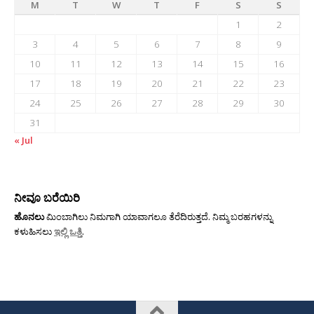
M
T
W
T
F
S
S
1
2
3
4
5
6
7
8
9
10
11
12
13
14
15
16
17
18
19
20
21
22
23
24
25
26
27
28
29
30
31
« Jul
ನೀವೂ ಬರೆಯಿರಿ
ಹೊನಲು
ಮಿಂಬಾಗಿಲು ನಿಮಗಾಗಿ ಯಾವಾಗಲೂ ತೆರೆದಿರುತ್ತದೆ. ನಿಮ್ಮ ಬರಹಗಳನ್ನು
ಕಳುಹಿಸಲು
ಇಲ್ಲಿ ಒತ್ತಿ
.