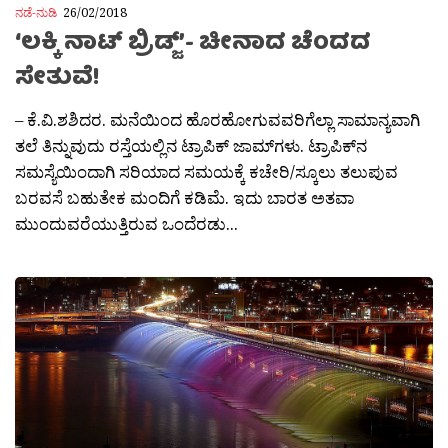
ನಡೆ-ನುಡಿ
26/02/2018
‘ಲಕ್ಕಿ ನಾಟ್ ಬ್ರಿಡ್ಜ್’- ಚೀನಾದ ಚೆಂದದ
ಸೇತುವೆ!
– ಕೆ.ವಿ.ಶಶಿದರ. ಮನೆಯಿಂದ ಹೊರಹೋಗುವವರಿಗೆಲ್ಲಾ ಸಾಮಾನ್ಯವಾಗಿ
ತಲೆ ತಿನ್ನುವುದು ರಸ್ತೆಯಲ್ಲಿನ ಟ್ರಾಪಿಕ್ ಜಾಮ್‍ಗಳು. ಟ್ರಾಪಿಕ್‍ನ
ಸಮಸ್ಯೆಯಿಂದಾಗಿ ಸರಿಯಾದ ಸಮಯಕ್ಕೆ ಕಚೇರಿ/ಸ್ಕೂಲು ತಲುಪುವ
ಬರವಸೆ ಬಹುತೇಕ ಮಂದಿಗೆ ಕಡಿಮೆ. ಇದು ಬಾರತ ಅತವಾ
ಮುಂದುವರೆಯುತ್ತಿರುವ ಒಂದೆರಡು...