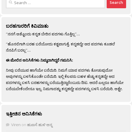
for:
ಬರಹಗಾರರಿಗೆ ಕಿವಿಮಾತು
“ನನಗೆ ಅಶ್ಟೊಂದು ಕನ್ನಡ ಬೇರಿನ ಪದಗಳು ಗೊತ್ತಿಲ್ಲ”…
“ಹೊನಲಿಗಾಗಿ ಬರಹ ಬರೆಯೋದು ಕಶ್ಟವಾಗುತ್ತೆ. ಕನ್ನಡದ್ದೇ ಆದ ಪದಗಳು ಕೂಡಲೆ
ನೆನಪಿಗೆ ಬರಲ್ಲ”…
ಈ ಮೇಲಿನ ಅನಿಸಿಕೆಗಳು ನಿಮ್ಮದಾಗಿದ್ದರೆ ಗಮನಿಸಿ:
ನೀವು ಬರೆಯುವ ಹಾಗೆಯೇ ಬರೆಯಿರಿ. ನಿಮಗೆ ಯಾವ ಪದಗಳು ತೋಚುವುದೋ
ಅವುಗಳನ್ನು ಬಳಸಿಕೊಂಡೇ ಬರೆಯಿರಿ. ಇಲ್ಲಿ ಕೆಲವರು ಬಹಳ ಹೆಚ್ಚು ಕನ್ನಡದ್ದೇ ಆದ
ಪದಗಳನ್ನು ಬಳಸಿ ಬರಹಗಳನ್ನು ಬರೆಯುತ್ತಿದ್ದಾರೆಂಬುದು ದಿಟ. ಆದರೆ ಎಲ್ಲರೂ ಹಾಗೆಯೇ
ಬರೆಯಬೇಕೆಂದೇನೂ ಇಲ್ಲ. ನಿಮಗಾದಶ್ಟು ಕನ್ನಡದ್ದೇ ಪದಗಳನ್ನು ಬಳಸಿ ಬರೆಯಿರಿ, ಅಶ್ಟೇ.
ಇತ್ತೀಚಿನ ಅನಿಸಿಕೆಗಳು
Viren
on
ಹುಣಸೆ ಹುಳಿ ಅನ್ನ