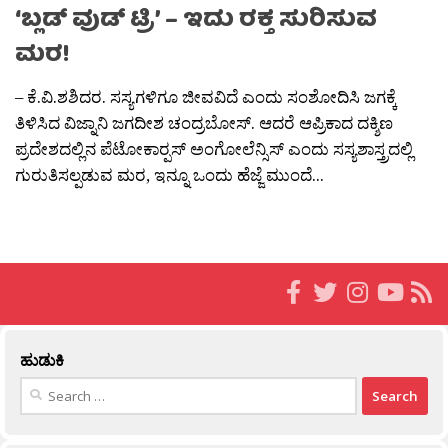
‘ಬ್ಲಡ್ ವುಡ್ ಟ್ರಿ’ – ಇದು ರಕ್ತ ಸುರಿಸುವ
ಮರ!
– ಕೆ.ವಿ.ಶಶಿದರ. ಸಸ್ಯಗಳಿಗೂ ಜೀವವಿದೆ ಎಂದು ಸಂಶೋದಿಸಿ ಜಗಕ್ಕೆ
ತಿಳಿಸಿದ ವಿಜ್ನಾನಿ ಜಗದೀಶ ಚಂದ್ರಬೋಸ್. ಆದರೆ ಆಪ್ರಿಕಾದ ದಕ್ಶಿಣ
ಪ್ರದೇಶದಲ್ಲಿನ ಪೆಟೋಕಾರ‍್ಪಸ್ ಅಂಗೋಲೆನ್ಸಿಸ್ ಎಂದು ಸಸ್ಯಶಾಸ್ತ್ರದಲ್ಲಿ
ಗುರುತಿಸಲ್ಪಡುವ ಮರ, ಇನ್ನೂ ಒಂದು ಹೆಜ್ಜೆ ಮುಂದೆ...
ಹುಡುಕಿ
Search
for: