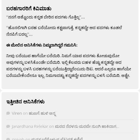
ಬರಹಗಾರರಿಗೆ ಕಿವಿಮಾತು
“ನನಗೆ ಅಶ್ಟೊಂದು ಕನ್ನಡ ಬೇರಿನ ಪದಗಳು ಗೊತ್ತಿಲ್ಲ”…
“ಹೊನಲಿಗಾಗಿ ಬರಹ ಬರೆಯೋದು ಕಶ್ಟವಾಗುತ್ತೆ. ಕನ್ನಡದ್ದೇ ಆದ ಪದಗಳು ಕೂಡಲೆ
ನೆನಪಿಗೆ ಬರಲ್ಲ”…
ಈ ಮೇಲಿನ ಅನಿಸಿಕೆಗಳು ನಿಮ್ಮದಾಗಿದ್ದರೆ ಗಮನಿಸಿ:
ನೀವು ಬರೆಯುವ ಹಾಗೆಯೇ ಬರೆಯಿರಿ. ನಿಮಗೆ ಯಾವ ಪದಗಳು ತೋಚುವುದೋ
ಅವುಗಳನ್ನು ಬಳಸಿಕೊಂಡೇ ಬರೆಯಿರಿ. ಇಲ್ಲಿ ಕೆಲವರು ಬಹಳ ಹೆಚ್ಚು ಕನ್ನಡದ್ದೇ ಆದ
ಪದಗಳನ್ನು ಬಳಸಿ ಬರಹಗಳನ್ನು ಬರೆಯುತ್ತಿದ್ದಾರೆಂಬುದು ದಿಟ. ಆದರೆ ಎಲ್ಲರೂ ಹಾಗೆಯೇ
ಬರೆಯಬೇಕೆಂದೇನೂ ಇಲ್ಲ. ನಿಮಗಾದಶ್ಟು ಕನ್ನಡದ್ದೇ ಪದಗಳನ್ನು ಬಳಸಿ ಬರೆಯಿರಿ, ಅಶ್ಟೇ.
ಇತ್ತೀಚಿನ ಅನಿಸಿಕೆಗಳು
Viren
on
ಹುಣಸೆ ಹುಳಿ ಅನ್ನ
Janardhana Relekar
on
ಮರದ ನೆರಳನು ಮರವೇ ನುಂಗಿ ಹಾಕಿದಾಗ…
rjnivah
on
ಮನಸೂರೆಗೊಳ್ಳುವ ಲೈಟ್ಲಮ್ ಕಣಿವೆ