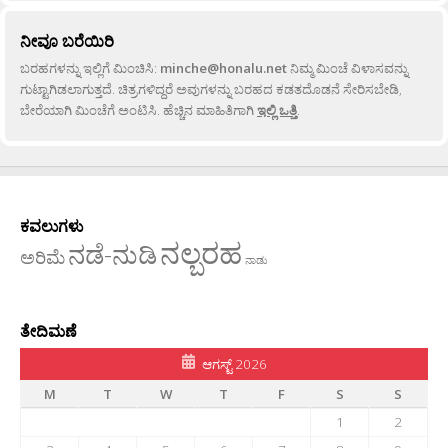
ನೀವೂ ಬರೆಯಿರಿ
ಬರಹಗಳನ್ನು ಇಲ್ಲಿಗೆ ಮಿಂಚಿಸಿ:
minche@honalu.net
ನಿಮ್ಮ ಮಿಂಚೆ ವಿಳಾಸವನ್ನು
ಗುಟ್ಟಾಗಿಡಲಾಗುತ್ತದೆ. ಚಿತ್ರಗಳಿದ್ದರೆ ಅವುಗಳನ್ನು ಬರಹದ ಕಡತದೊಡನೆ ಸೇರಿಸಬೇಡಿ,
ಬೇರೆಯಾಗಿ ಮಿಂಚೆಗೆ ಅಂಟಿಸಿ. ಹೆಚ್ಚಿನ ಮಾಹಿತಿಗಾಗಿ
ಇಲ್ಲಿ ಒತ್ತಿ
.
ಕವಲುಗಳು
ನಲ್ಬರಹ
ನಡೆ-ನುಡಿ
ಅರಿಮೆ
ನಾಡು
ತೇದಿಮಣೆ
ಆಗಸ್ಟ್ 2026
M
T
W
T
F
S
S
1
2