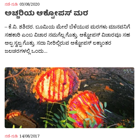
ನಡೆ-ನುಡಿ
03/08/2020
ಅಚ್ಚರಿಯ ಆಕ್ಟೋಪಸ್ ಮರ
– ಕೆ.ವಿ. ಶಶಿದರ. ಬೂಮಿಯ ಮೇಲೆ ಬೆಳೆಯುವ ಮರಗಳು ಮಾನವನಿಗೆ
ಸಹಕಾರಿ ಎಂಬ ವಿಚಾರ ನಮಗೆಲ್ಲ ಗೊತ್ತು. ಆಕ್ಟೋಪಸ್ ವಿಚಾರವೂ ಸಹ
ಅಲ್ಪ ಸ್ವಲ್ಪ ಗೊತ್ತು. ಸದಾ ನೀರಿಲ್ಲಿರುವ ಅಕ್ಟೋಪಸ್ ಲಕ್ಶಾಂತರ
ಜಲಚರಗಳಲ್ಲಿ ಒಂದು...
ನಡೆ-ನುಡಿ
14/08/2017