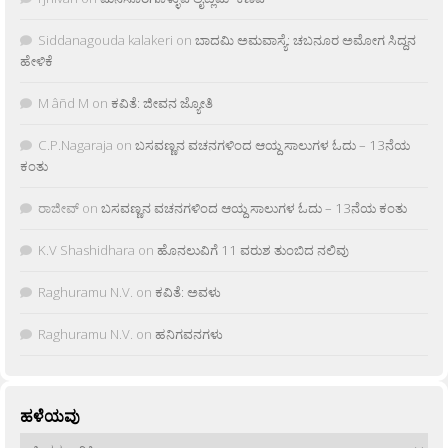
Siddanagouda kalakeri
on
ಬಾದಮಿ ಅಮವಾಸ್ಯೆ: ಚಬನೂರ ಅಮೋಗ ಸಿದ್ದನ
ಹೇಳಿಕೆ
M âñd M
on
ಕವಿತೆ: ಜೀವನ ಜ್ಯೋತಿ
C.P.Nagaraja
on
ಬಸವಣ್ಣನ ವಚನಗಳಿಂದ ಆಯ್ದ ಸಾಲುಗಳ ಓದು – 13ನೆಯ
ಕಂತು
ರಾಜೀವ್
on
ಬಸವಣ್ಣನ ವಚನಗಳಿಂದ ಆಯ್ದ ಸಾಲುಗಳ ಓದು – 13ನೆಯ ಕಂತು
K.V Shashidhara
on
ಹೊನಲುವಿಗೆ 11 ವರುಶ ತುಂಬಿದ ನಲಿವು
Raghuramu N.V.
on
ಕವಿತೆ: ಅವಳು
Raghuramu N.V.
on
ಹನಿಗವನಗಳು
ಹಳೆಯವು
ಹಳೆಯವು