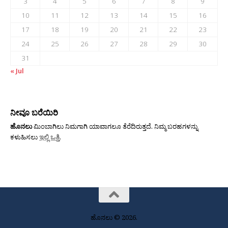
3
4
5
6
7
8
9
10
11
12
13
14
15
16
17
18
19
20
21
22
23
24
25
26
27
28
29
30
31
« Jul
ನೀವೂ ಬರೆಯಿರಿ
ಹೊನಲು
ಮಿಂಬಾಗಿಲು ನಿಮಗಾಗಿ ಯಾವಾಗಲೂ ತೆರೆದಿರುತ್ತದೆ. ನಿಮ್ಮ ಬರಹಗಳನ್ನು
ಕಳುಹಿಸಲು
ಇಲ್ಲಿ ಒತ್ತಿ
.
ಹೊನಲು © 2026.