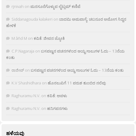
rjnivah
on
ಮನಸೂರೆಗೊಳ್ಳುವ ಲೈಟ್ಲಮ್ ಕಣಿವೆ
Siddanagouda kalakeri
on
ಬಾದಮಿ ಅಮವಾಸ್ಯೆ: ಚಬನೂರ ಅಮೋಗ ಸಿದ್ದನ
ಹೇಳಿಕೆ
M âñd M
on
ಕವಿತೆ: ಜೀವನ ಜ್ಯೋತಿ
C.P.Nagaraja
on
ಬಸವಣ್ಣನ ವಚನಗಳಿಂದ ಆಯ್ದ ಸಾಲುಗಳ ಓದು – 13ನೆಯ
ಕಂತು
ರಾಜೀವ್
on
ಬಸವಣ್ಣನ ವಚನಗಳಿಂದ ಆಯ್ದ ಸಾಲುಗಳ ಓದು – 13ನೆಯ ಕಂತು
K.V Shashidhara
on
ಹೊನಲುವಿಗೆ 11 ವರುಶ ತುಂಬಿದ ನಲಿವು
Raghuramu N.V.
on
ಕವಿತೆ: ಅವಳು
Raghuramu N.V.
on
ಹನಿಗವನಗಳು
ಹಳೆಯವು