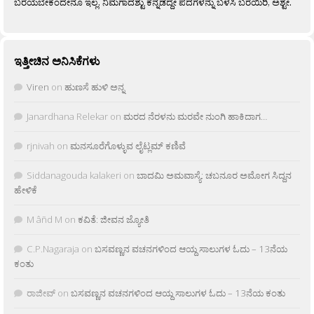
ಬರೆಯಬೇಕೆಂದೇನೂ ಇಲ್ಲ. ನಿಮಗಾದಶ್ಟು ಕನ್ನಡದ್ದೇ ಪದಗಳನ್ನು ಬಳಸಿ ಬರೆಯಿರಿ, ಅಶ್ಟೇ.
ಇತ್ತೀಚಿನ ಅನಿಸಿಕೆಗಳು
Viren
on
ಹುಣಸೆ ಹುಳಿ ಅನ್ನ
Janardhana Relekar
on
ಮರದ ನೆರಳನು ಮರವೇ ನುಂಗಿ ಹಾಕಿದಾಗ…
rjnivah
on
ಮನಸೂರೆಗೊಳ್ಳುವ ಲೈಟ್ಲಮ್ ಕಣಿವೆ
Siddanagouda kalakeri
on
ಬಾದಮಿ ಅಮವಾಸ್ಯೆ: ಚಬನೂರ ಅಮೋಗ ಸಿದ್ದನ
ಹೇಳಿಕೆ
M âñd M
on
ಕವಿತೆ: ಜೀವನ ಜ್ಯೋತಿ
C.P.Nagaraja
on
ಬಸವಣ್ಣನ ವಚನಗಳಿಂದ ಆಯ್ದ ಸಾಲುಗಳ ಓದು – 13ನೆಯ
ಕಂತು
ರಾಜೀವ್
on
ಬಸವಣ್ಣನ ವಚನಗಳಿಂದ ಆಯ್ದ ಸಾಲುಗಳ ಓದು – 13ನೆಯ ಕಂತು