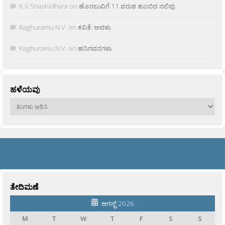
K.V Shashidhara
on
ಹೊನಲುವಿಗೆ 11 ವರುಶ ತುಂಬಿದ ನಲಿವು
Raghuramu N.V.
on
ಕವಿತೆ: ಅವಳು
Raghuramu N.V.
on
ಹನಿಗವನಗಳು
ಹಳೆಯವು
ಹಳೆಯವು
ತೇದಿಮಣೆ
ಆಗಸ್ಟ್ 2026
M
T
W
T
F
S
S