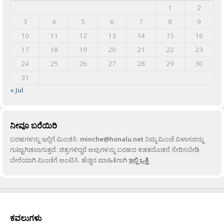
1
2
3
4
5
6
7
8
9
10
11
12
13
14
15
16
17
18
19
20
21
22
23
24
25
26
27
28
29
30
31
« Jul
ನೀವೂ ಬರೆಯಿರಿ
ಬರಹಗಳನ್ನು ಇಲ್ಲಿಗೆ ಮಿಂಚಿಸಿ:
minche@honalu.net
ನಿಮ್ಮ ಮಿಂಚೆ ವಿಳಾಸವನ್ನು
ಗುಟ್ಟಾಗಿಡಲಾಗುತ್ತದೆ. ಚಿತ್ರಗಳಿದ್ದರೆ ಅವುಗಳನ್ನು ಬರಹದ ಕಡತದೊಡನೆ ಸೇರಿಸಬೇಡಿ,
ಬೇರೆಯಾಗಿ ಮಿಂಚೆಗೆ ಅಂಟಿಸಿ. ಹೆಚ್ಚಿನ ಮಾಹಿತಿಗಾಗಿ
ಇಲ್ಲಿ ಒತ್ತಿ
.
ಕವಲುಗಳು