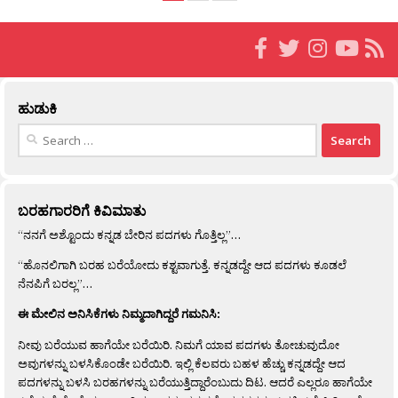
ಹುಡುಕಿ
Search
for:
ಬರಹಗಾರರಿಗೆ ಕಿವಿಮಾತು
“ನನಗೆ ಅಶ್ಟೊಂದು ಕನ್ನಡ ಬೇರಿನ ಪದಗಳು ಗೊತ್ತಿಲ್ಲ”…
“ಹೊನಲಿಗಾಗಿ ಬರಹ ಬರೆಯೋದು ಕಶ್ಟವಾಗುತ್ತೆ. ಕನ್ನಡದ್ದೇ ಆದ ಪದಗಳು ಕೂಡಲೆ
ನೆನಪಿಗೆ ಬರಲ್ಲ”…
ಈ ಮೇಲಿನ ಅನಿಸಿಕೆಗಳು ನಿಮ್ಮದಾಗಿದ್ದರೆ ಗಮನಿಸಿ:
ನೀವು ಬರೆಯುವ ಹಾಗೆಯೇ ಬರೆಯಿರಿ. ನಿಮಗೆ ಯಾವ ಪದಗಳು ತೋಚುವುದೋ
ಅವುಗಳನ್ನು ಬಳಸಿಕೊಂಡೇ ಬರೆಯಿರಿ. ಇಲ್ಲಿ ಕೆಲವರು ಬಹಳ ಹೆಚ್ಚು ಕನ್ನಡದ್ದೇ ಆದ
ಪದಗಳನ್ನು ಬಳಸಿ ಬರಹಗಳನ್ನು ಬರೆಯುತ್ತಿದ್ದಾರೆಂಬುದು ದಿಟ. ಆದರೆ ಎಲ್ಲರೂ ಹಾಗೆಯೇ