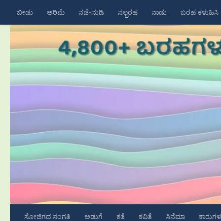
ಬೀಡು
ಅರಿಮೆ
ನಡೆ-ನುಡಿ
ನಲ್ಬರಹ
ನಾಡು
ಬರಹ ಕಳುಹಿಸಿ
Skip to content
ಸೋಜಿಗದ ಸಂಗತಿ
ಅಡುಗೆ
ಕತೆ
ಕವಿತೆ
ಸಿನೆಮಾ
ಕಾರುಗಳ