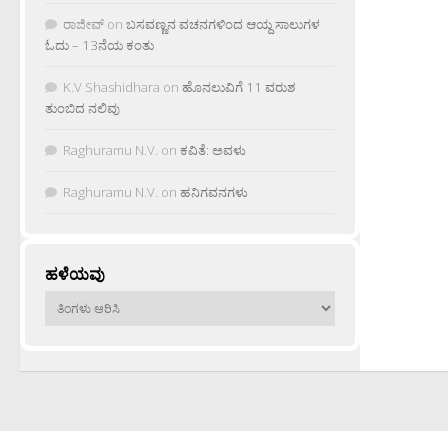
ರಾಜೀವ್
on
ಬಸವಣ್ಣನ ವಚನಗಳಿಂದ ಆಯ್ದ ಸಾಲುಗಳ
ಓದು – 13ನೆಯ ಕಂತು
K.V Shashidhara
on
ಹೊನಲುವಿಗೆ 11 ವರುಶ
ತುಂಬಿದ ನಲಿವು
Raghuramu N.V.
on
ಕವಿತೆ: ಅವಳು
Raghuramu N.V.
on
ಹನಿಗವನಗಳು
ಹಳೆಯವು
ಹಳೆಯವು