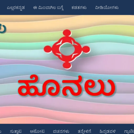
ಎಲ್ಲರಕನ್ನಡ
ಈ ಮಿಂಬಾಗಿಲ ಬಗ್ಗೆ
ಕಡತಗಳು
ವೀಡಿಯೋಗಳು
ು
ಸುತ್ತಾಟ
ಆಟೋಟ
ವಚನಗಳು
ತನ್ನೇಳಿಗೆ
ಹಿನ್ನಡವಳಿ
ಗ್ಯಾಜೆ