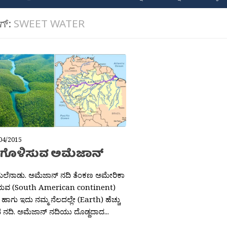
ಾಗ್:
SWEET WATER
04/2015
ರಿಗೊಳಿಸುವ ಅಮೆಜಾನ್
ಮಲೆನಾಡು. ಅಮೆಜಾನ್ ನದಿ ತೆಂಕಣ ಅಮೇರಿಕಾ
ದಲ್ಲಿರುವ (South American continent)
 ಹಾಗು ಇದು ನಮ್ಮ ನೆಲದಲ್ಲೇ (Earth) ಹೆಚ್ಚು
ನದಿ. ಅಮೆಜಾನ್ ನದಿಯು ದೊಡ್ದದಾದ...