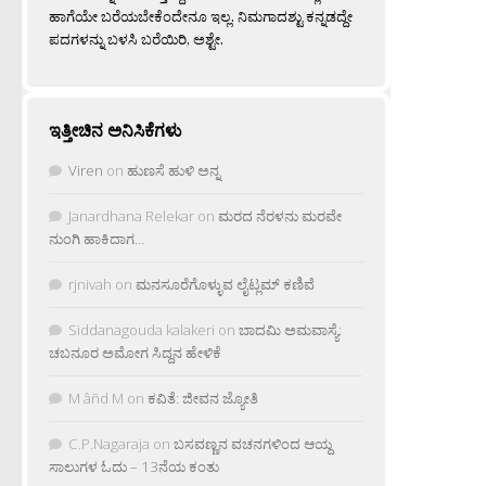
ಹಾಗೆಯೇ ಬರೆಯಬೇಕೆಂದೇನೂ ಇಲ್ಲ. ನಿಮಗಾದಶ್ಟು ಕನ್ನಡದ್ದೇ
ಪದಗಳನ್ನು ಬಳಸಿ ಬರೆಯಿರಿ, ಅಶ್ಟೇ.
ಇತ್ತೀಚಿನ ಅನಿಸಿಕೆಗಳು
Viren
on
ಹುಣಸೆ ಹುಳಿ ಅನ್ನ
Janardhana Relekar
on
ಮರದ ನೆರಳನು ಮರವೇ
ನುಂಗಿ ಹಾಕಿದಾಗ…
rjnivah
on
ಮನಸೂರೆಗೊಳ್ಳುವ ಲೈಟ್ಲಮ್ ಕಣಿವೆ
Siddanagouda kalakeri
on
ಬಾದಮಿ ಅಮವಾಸ್ಯೆ:
ಚಬನೂರ ಅಮೋಗ ಸಿದ್ದನ ಹೇಳಿಕೆ
M âñd M
on
ಕವಿತೆ: ಜೀವನ ಜ್ಯೋತಿ
C.P.Nagaraja
on
ಬಸವಣ್ಣನ ವಚನಗಳಿಂದ ಆಯ್ದ
ಸಾಲುಗಳ ಓದು – 13ನೆಯ ಕಂತು