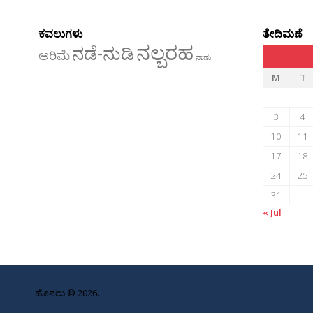
ಕವಲುಗಳು
ತೇದಿಮಣೆ
ನಲ್ಬರಹ
ನಡೆ-ನುಡಿ
ಅರಿಮೆ
ನಾಡು
M
T
3
4
10
11
17
18
24
25
31
« Jul
ಹೊನಲು © 2026.