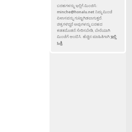
ಬರಹಗಳನ್ನು ಇಲ್ಲಿಗೆ ಮಿಂಚಿಸಿ:
minche@honalu.net
ನಿಮ್ಮ ಮಿಂಚೆ
ವಿಳಾಸವನ್ನು ಗುಟ್ಟಾಗಿಡಲಾಗುತ್ತದೆ.
ಚಿತ್ರಗಳಿದ್ದರೆ ಅವುಗಳನ್ನು ಬರಹದ
ಕಡತದೊಡನೆ ಸೇರಿಸಬೇಡಿ, ಬೇರೆಯಾಗಿ
ಮಿಂಚೆಗೆ ಅಂಟಿಸಿ. ಹೆಚ್ಚಿನ ಮಾಹಿತಿಗಾಗಿ
ಇಲ್ಲಿ
ಒತ್ತಿ
.