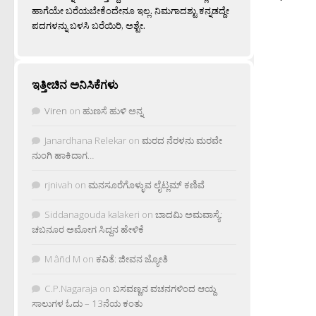
ಹಾಗೆಯೇ ಬರೆಯಬೇಕೆಂದೇನೂ ಇಲ್ಲ. ನಿಮಗಾದಶ್ಟು ಕನ್ನಡದ್ದೇ
ಪದಗಳನ್ನು ಬಳಸಿ ಬರೆಯಿರಿ, ಅಶ್ಟೇ.
ಇತ್ತೀಚಿನ ಅನಿಸಿಕೆಗಳು
Viren
on
ಹುಣಸೆ ಹುಳಿ ಅನ್ನ
Janardhana Relekar
on
ಮರದ ನೆರಳನು ಮರವೇ
ನುಂಗಿ ಹಾಕಿದಾಗ…
rjnivah
on
ಮನಸೂರೆಗೊಳ್ಳುವ ಲೈಟ್ಲಮ್ ಕಣಿವೆ
Siddanagouda kalakeri
on
ಬಾದಮಿ ಅಮವಾಸ್ಯೆ:
ಚಬನೂರ ಅಮೋಗ ಸಿದ್ದನ ಹೇಳಿಕೆ
M âñd M
on
ಕವಿತೆ: ಜೀವನ ಜ್ಯೋತಿ
C.P.Nagaraja
on
ಬಸವಣ್ಣನ ವಚನಗಳಿಂದ ಆಯ್ದ
ಸಾಲುಗಳ ಓದು – 13ನೆಯ ಕಂತು