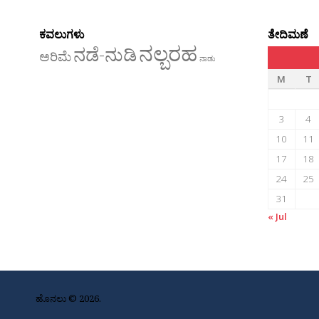
ಕವಲುಗಳು
ತೇದಿಮಣೆ
ನಲ್ಬರಹ
ನಡೆ-ನುಡಿ
ಅರಿಮೆ
ನಾಡು
M
T
3
4
10
11
17
18
24
25
31
« Jul
ಹೊನಲು © 2026.