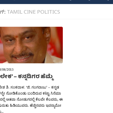
ಾಗ್:
TAMIL CINE POLITICS
3/06/2015
ೇಕ’ – ಕನ್ನಡಿಗರ ಹೆಮ್ಮೆ
ನೇಶ ಶಿ. ಸಂಕದಾಳ. ‘ಜಿ. ಗಂಗರಾಜು’ – ಕನ್ನಡ
ನ್ನೇ ನೋಡಿಕೊಂಡು ಬಂದಿರುವ ಕಟ್ಟಾ ಸಿನೆಮಾ
ಲ್ಲಿ ಅತವಾ ನೋಡುಗರಲ್ಲಿ ಕೆಲವೇ ಕೆಲವರು, ಈ
ಗುರುತು ಹಿಡಿಯುವರು. ಹೆಚ್ಚಿನವರು ಇವರ‍್ಯಾರೋ
..