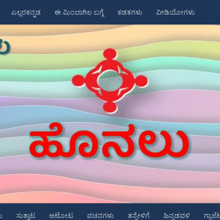
ಎಲ್ಲರಕನ್ನಡ
ಈ ಮಿಂಬಾಗಿಲ ಬಗ್ಗೆ
ಕಡತಗಳು
ವೀಡಿಯೋಗಳು
ು
ಸುತ್ತಾಟ
ಆಟೋಟ
ವಚನಗಳು
ತನ್ನೇಳಿಗೆ
ಹಿನ್ನಡವಳಿ
ಗ್ಯಾಜೆ