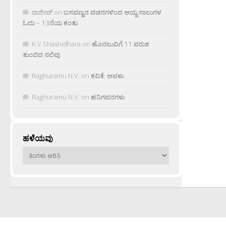
ರಾಜೀವ್
on
ಬಸವಣ್ಣನ ವಚನಗಳಿಂದ ಆಯ್ದ ಸಾಲುಗಳ
ಓದು – 13ನೆಯ ಕಂತು
K.V Shashidhara
on
ಹೊನಲುವಿಗೆ 11 ವರುಶ
ತುಂಬಿದ ನಲಿವು
Raghuramu N.V.
on
ಕವಿತೆ: ಅವಳು
Raghuramu N.V.
on
ಹನಿಗವನಗಳು
ಹಳೆಯವು
ಹಳೆಯವು