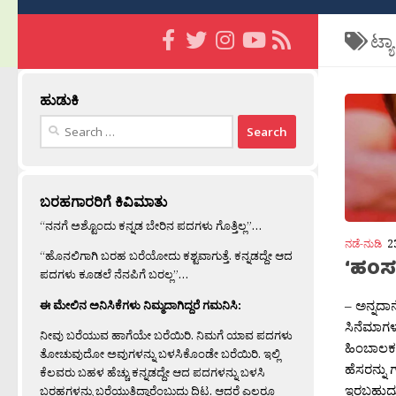
ಟ್ಯ
ಹುಡುಕಿ
Search
for:
ಬರಹಗಾರರಿಗೆ ಕಿವಿಮಾತು
“ನನಗೆ ಅಶ್ಟೊಂದು ಕನ್ನಡ ಬೇರಿನ ಪದಗಳು ಗೊತ್ತಿಲ್ಲ”…
ನಡೆ-ನುಡಿ
2
“ಹೊನಲಿಗಾಗಿ ಬರಹ ಬರೆಯೋದು ಕಶ್ಟವಾಗುತ್ತೆ. ಕನ್ನಡದ್ದೇ ಆದ
‘ಹಂಸಲ
ಪದಗಳು ಕೂಡಲೆ ನೆನಪಿಗೆ ಬರಲ್ಲ”…
– ಅನ್ನದಾ
ಈ ಮೇಲಿನ ಅನಿಸಿಕೆಗಳು ನಿಮ್ಮದಾಗಿದ್ದರೆ ಗಮನಿಸಿ:
ಸಿನೆಮಾಗಳ
ನೀವು ಬರೆಯುವ ಹಾಗೆಯೇ ಬರೆಯಿರಿ. ನಿಮಗೆ ಯಾವ ಪದಗಳು
ಹಿಂಬಾಲಕರ
ತೋಚುವುದೋ ಅವುಗಳನ್ನು ಬಳಸಿಕೊಂಡೇ ಬರೆಯಿರಿ. ಇಲ್ಲಿ
ಹೆಸರನ್ನು 
ಕೆಲವರು ಬಹಳ ಹೆಚ್ಚು ಕನ್ನಡದ್ದೇ ಆದ ಪದಗಳನ್ನು ಬಳಸಿ
ಇರಬಹುದು.
ಬರಹಗಳನ್ನು ಬರೆಯುತ್ತಿದ್ದಾರೆಂಬುದು ದಿಟ. ಆದರೆ ಎಲ್ಲರೂ