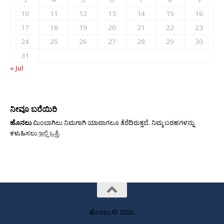
10
11
12
13
14
15
16
17
18
19
20
21
22
23
24
25
26
27
28
29
30
31
« Jul
ನೀವೂ ಬರೆಯಿರಿ
ಹೊನಲು
ಮಿಂಬಾಗಿಲು ನಿಮಗಾಗಿ ಯಾವಾಗಲೂ ತೆರೆದಿರುತ್ತದೆ. ನಿಮ್ಮ ಬರಹಗಳನ್ನು
ಕಳುಹಿಸಲು
ಇಲ್ಲಿ ಒತ್ತಿ
.
ಹೊನಲು © 2026.