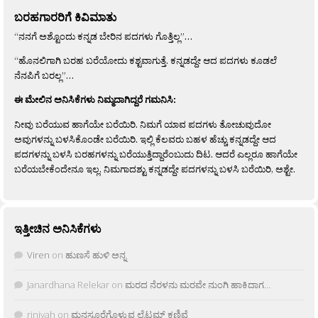
ಬರಹಗಾರರಿಗೆ ಕಿವಿಮಾತು
“ನನಗೆ ಅಶ್ಟೊಂದು ಕನ್ನಡ ಬೇರಿನ ಪದಗಳು ಗೊತ್ತಿಲ್ಲ”…
“ಹೊನಲಿಗಾಗಿ ಬರಹ ಬರೆಯೋದು ಕಶ್ಟವಾಗುತ್ತೆ. ಕನ್ನಡದ್ದೇ ಆದ ಪದಗಳು ಕೂಡಲೆ
ನೆನಪಿಗೆ ಬರಲ್ಲ”…
ಈ ಮೇಲಿನ ಅನಿಸಿಕೆಗಳು ನಿಮ್ಮದಾಗಿದ್ದರೆ ಗಮನಿಸಿ:
ನೀವು ಬರೆಯುವ ಹಾಗೆಯೇ ಬರೆಯಿರಿ. ನಿಮಗೆ ಯಾವ ಪದಗಳು ತೋಚುವುದೋ
ಅವುಗಳನ್ನು ಬಳಸಿಕೊಂಡೇ ಬರೆಯಿರಿ. ಇಲ್ಲಿ ಕೆಲವರು ಬಹಳ ಹೆಚ್ಚು ಕನ್ನಡದ್ದೇ ಆದ
ಪದಗಳನ್ನು ಬಳಸಿ ಬರಹಗಳನ್ನು ಬರೆಯುತ್ತಿದ್ದಾರೆಂಬುದು ದಿಟ. ಆದರೆ ಎಲ್ಲರೂ ಹಾಗೆಯೇ
ಬರೆಯಬೇಕೆಂದೇನೂ ಇಲ್ಲ. ನಿಮಗಾದಶ್ಟು ಕನ್ನಡದ್ದೇ ಪದಗಳನ್ನು ಬಳಸಿ ಬರೆಯಿರಿ, ಅಶ್ಟೇ.
ಇತ್ತೀಚಿನ ಅನಿಸಿಕೆಗಳು
Viren
on
ಹುಣಸೆ ಹುಳಿ ಅನ್ನ
Janardhana Relekar
on
ಮರದ ನೆರಳನು ಮರವೇ ನುಂಗಿ ಹಾಕಿದಾಗ…
rjnivah
on
ಮನಸೂರೆಗೊಳ್ಳುವ ಲೈಟ್ಲಮ್ ಕಣಿವೆ