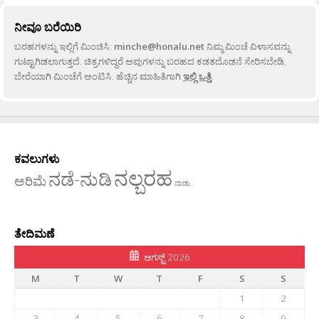
ನೀವೂ ಬರೆಯಿರಿ
ಬರಹಗಳನ್ನು ಇಲ್ಲಿಗೆ ಮಿಂಚಿಸಿ:
minche@honalu.net
ನಿಮ್ಮ ಮಿಂಚೆ ವಿಳಾಸವನ್ನು
ಗುಟ್ಟಾಗಿಡಲಾಗುತ್ತದೆ. ಚಿತ್ರಗಳಿದ್ದರೆ ಅವುಗಳನ್ನು ಬರಹದ ಕಡತದೊಡನೆ ಸೇರಿಸಬೇಡಿ,
ಬೇರೆಯಾಗಿ ಮಿಂಚೆಗೆ ಅಂಟಿಸಿ. ಹೆಚ್ಚಿನ ಮಾಹಿತಿಗಾಗಿ
ಇಲ್ಲಿ ಒತ್ತಿ
.
ಕವಲುಗಳು
ನಲ್ಬರಹ
ನಡೆ-ನುಡಿ
ಅರಿಮೆ
ನಾಡು
ತೇದಿಮಣೆ
ಆಗಸ್ಟ್ 2026
M
T
W
T
F
S
S
1
2
3
4
5
6
7
8
9