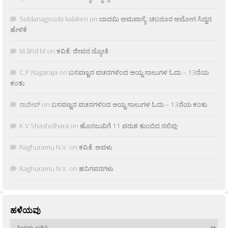
Siddanagouda kalakeri
on
ಬಾದಮಿ ಅಮವಾಸ್ಯೆ: ಚಬನೂರ ಅಮೋಗ ಸಿದ್ದನ
ಹೇಳಿಕೆ
M âñd M
on
ಕವಿತೆ: ಜೀವನ ಜ್ಯೋತಿ
C.P.Nagaraja
on
ಬಸವಣ್ಣನ ವಚನಗಳಿಂದ ಆಯ್ದ ಸಾಲುಗಳ ಓದು – 13ನೆಯ
ಕಂತು
ರಾಜೀವ್
on
ಬಸವಣ್ಣನ ವಚನಗಳಿಂದ ಆಯ್ದ ಸಾಲುಗಳ ಓದು – 13ನೆಯ ಕಂತು
K.V Shashidhara
on
ಹೊನಲುವಿಗೆ 11 ವರುಶ ತುಂಬಿದ ನಲಿವು
Raghuramu N.V.
on
ಕವಿತೆ: ಅವಳು
Raghuramu N.V.
on
ಹನಿಗವನಗಳು
ಹಳೆಯವು
ಹಳೆಯವು