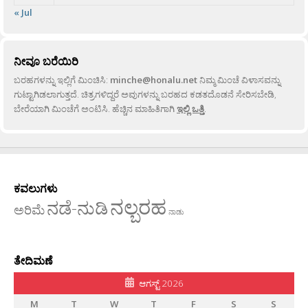
« Jul
ನೀವೂ ಬರೆಯಿರಿ
ಬರಹಗಳನ್ನು ಇಲ್ಲಿಗೆ ಮಿಂಚಿಸಿ:
minche@honalu.net
ನಿಮ್ಮ ಮಿಂಚೆ ವಿಳಾಸವನ್ನು
ಗುಟ್ಟಾಗಿಡಲಾಗುತ್ತದೆ. ಚಿತ್ರಗಳಿದ್ದರೆ ಅವುಗಳನ್ನು ಬರಹದ ಕಡತದೊಡನೆ ಸೇರಿಸಬೇಡಿ,
ಬೇರೆಯಾಗಿ ಮಿಂಚೆಗೆ ಅಂಟಿಸಿ. ಹೆಚ್ಚಿನ ಮಾಹಿತಿಗಾಗಿ
ಇಲ್ಲಿ ಒತ್ತಿ
.
ಕವಲುಗಳು
ನಲ್ಬರಹ
ನಡೆ-ನುಡಿ
ಅರಿಮೆ
ನಾಡು
ತೇದಿಮಣೆ
ಆಗಸ್ಟ್ 2026
M
T
W
T
F
S
S