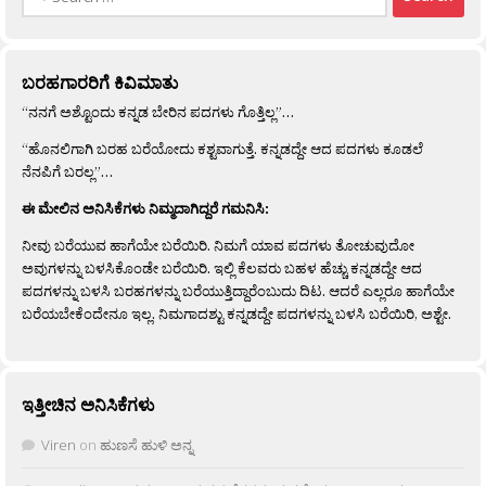
for:
ಬರಹಗಾರರಿಗೆ ಕಿವಿಮಾತು
“ನನಗೆ ಅಶ್ಟೊಂದು ಕನ್ನಡ ಬೇರಿನ ಪದಗಳು ಗೊತ್ತಿಲ್ಲ”…
“ಹೊನಲಿಗಾಗಿ ಬರಹ ಬರೆಯೋದು ಕಶ್ಟವಾಗುತ್ತೆ. ಕನ್ನಡದ್ದೇ ಆದ ಪದಗಳು ಕೂಡಲೆ
ನೆನಪಿಗೆ ಬರಲ್ಲ”…
ಈ ಮೇಲಿನ ಅನಿಸಿಕೆಗಳು ನಿಮ್ಮದಾಗಿದ್ದರೆ ಗಮನಿಸಿ:
ನೀವು ಬರೆಯುವ ಹಾಗೆಯೇ ಬರೆಯಿರಿ. ನಿಮಗೆ ಯಾವ ಪದಗಳು ತೋಚುವುದೋ
ಅವುಗಳನ್ನು ಬಳಸಿಕೊಂಡೇ ಬರೆಯಿರಿ. ಇಲ್ಲಿ ಕೆಲವರು ಬಹಳ ಹೆಚ್ಚು ಕನ್ನಡದ್ದೇ ಆದ
ಪದಗಳನ್ನು ಬಳಸಿ ಬರಹಗಳನ್ನು ಬರೆಯುತ್ತಿದ್ದಾರೆಂಬುದು ದಿಟ. ಆದರೆ ಎಲ್ಲರೂ ಹಾಗೆಯೇ
ಬರೆಯಬೇಕೆಂದೇನೂ ಇಲ್ಲ. ನಿಮಗಾದಶ್ಟು ಕನ್ನಡದ್ದೇ ಪದಗಳನ್ನು ಬಳಸಿ ಬರೆಯಿರಿ, ಅಶ್ಟೇ.
ಇತ್ತೀಚಿನ ಅನಿಸಿಕೆಗಳು
Viren
on
ಹುಣಸೆ ಹುಳಿ ಅನ್ನ