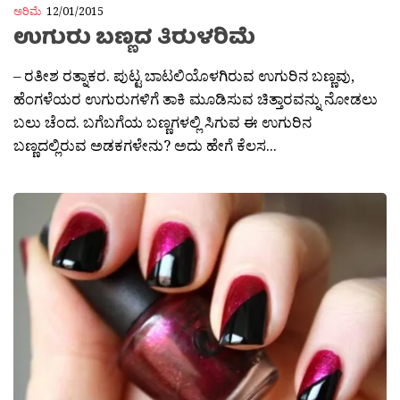
ಅರಿಮೆ
12/01/2015
ಉಗುರು ಬಣ್ಣದ ತಿರುಳರಿಮೆ
– ರತೀಶ ರತ್ನಾಕರ. ಪುಟ್ಟ ಬಾಟಲಿಯೊಳಗಿರುವ ಉಗುರಿನ ಬಣ್ಣವು,
ಹೆಂಗಳೆಯರ ಉಗುರುಗಳಿಗೆ ತಾಕಿ ಮೂಡಿಸುವ ಚಿತ್ತಾರವನ್ನು ನೋಡಲು
ಬಲು ಚೆಂದ. ಬಗೆಬಗೆಯ ಬಣ್ಣಗಳಲ್ಲಿ ಸಿಗುವ ಈ ಉಗುರಿನ
ಬಣ್ಣದಲ್ಲಿರುವ ಅಡಕಗಳೇನು? ಅದು ಹೇಗೆ ಕೆಲಸ...