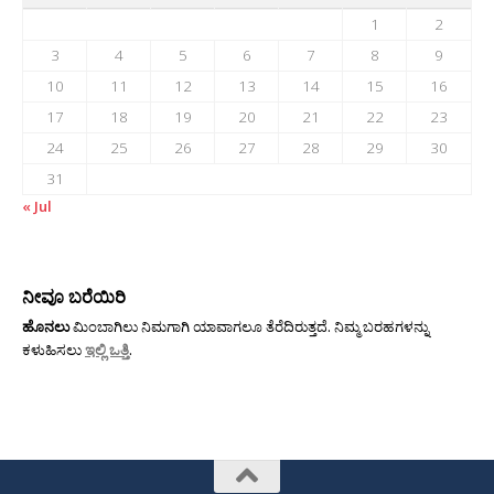
1
2
3
4
5
6
7
8
9
10
11
12
13
14
15
16
17
18
19
20
21
22
23
24
25
26
27
28
29
30
31
« Jul
ನೀವೂ ಬರೆಯಿರಿ
ಹೊನಲು
ಮಿಂಬಾಗಿಲು ನಿಮಗಾಗಿ ಯಾವಾಗಲೂ ತೆರೆದಿರುತ್ತದೆ. ನಿಮ್ಮ ಬರಹಗಳನ್ನು
ಕಳುಹಿಸಲು
ಇಲ್ಲಿ ಒತ್ತಿ
.