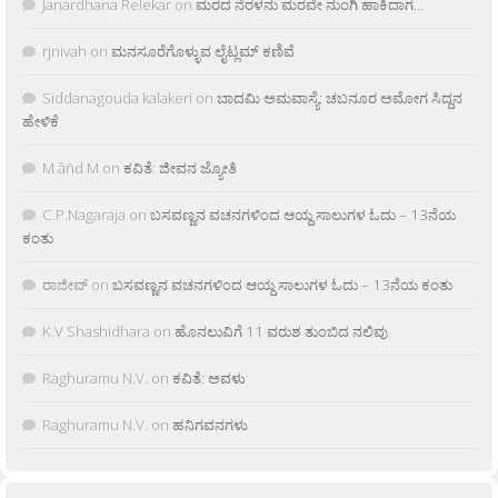
Janardhana Relekar
on
ಮರದ ನೆರಳನು ಮರವೇ ನುಂಗಿ ಹಾಕಿದಾಗ…
rjnivah
on
ಮನಸೂರೆಗೊಳ್ಳುವ ಲೈಟ್ಲಮ್ ಕಣಿವೆ
Siddanagouda kalakeri
on
ಬಾದಮಿ ಅಮವಾಸ್ಯೆ: ಚಬನೂರ ಅಮೋಗ ಸಿದ್ದನ
ಹೇಳಿಕೆ
M âñd M
on
ಕವಿತೆ: ಜೀವನ ಜ್ಯೋತಿ
C.P.Nagaraja
on
ಬಸವಣ್ಣನ ವಚನಗಳಿಂದ ಆಯ್ದ ಸಾಲುಗಳ ಓದು – 13ನೆಯ
ಕಂತು
ರಾಜೀವ್
on
ಬಸವಣ್ಣನ ವಚನಗಳಿಂದ ಆಯ್ದ ಸಾಲುಗಳ ಓದು – 13ನೆಯ ಕಂತು
K.V Shashidhara
on
ಹೊನಲುವಿಗೆ 11 ವರುಶ ತುಂಬಿದ ನಲಿವು
Raghuramu N.V.
on
ಕವಿತೆ: ಅವಳು
Raghuramu N.V.
on
ಹನಿಗವನಗಳು