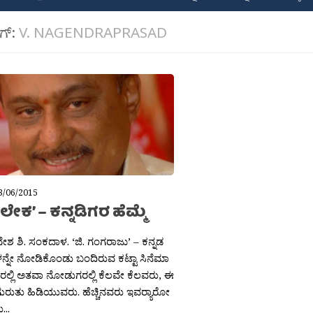
ಾಗ್:
V. NAGENDRAPRASAD
3/06/2015
ೇಕ’ – ಕನ್ನಡಿಗರ ಹೆಮ್ಮೆ
ನೇಶ ಶಿ. ಸಂಕದಾಳ. ‘ಜಿ. ಗಂಗರಾಜು’ – ಕನ್ನಡ
ನ್ನೇ ನೋಡಿಕೊಂಡು ಬಂದಿರುವ ಕಟ್ಟಾ ಸಿನೆಮಾ
ಲ್ಲಿ ಅತವಾ ನೋಡುಗರಲ್ಲಿ ಕೆಲವೇ ಕೆಲವರು, ಈ
ಗುರುತು ಹಿಡಿಯುವರು. ಹೆಚ್ಚಿನವರು ಇವರ‍್ಯಾರೋ
..