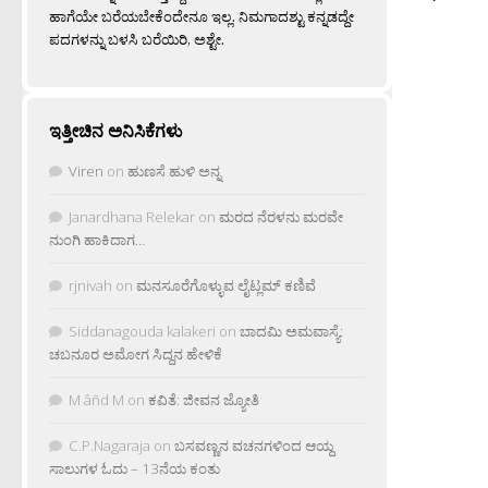
ಹಾಗೆಯೇ ಬರೆಯಬೇಕೆಂದೇನೂ ಇಲ್ಲ. ನಿಮಗಾದಶ್ಟು ಕನ್ನಡದ್ದೇ
ಪದಗಳನ್ನು ಬಳಸಿ ಬರೆಯಿರಿ, ಅಶ್ಟೇ.
ಇತ್ತೀಚಿನ ಅನಿಸಿಕೆಗಳು
Viren
on
ಹುಣಸೆ ಹುಳಿ ಅನ್ನ
Janardhana Relekar
on
ಮರದ ನೆರಳನು ಮರವೇ
ನುಂಗಿ ಹಾಕಿದಾಗ…
rjnivah
on
ಮನಸೂರೆಗೊಳ್ಳುವ ಲೈಟ್ಲಮ್ ಕಣಿವೆ
Siddanagouda kalakeri
on
ಬಾದಮಿ ಅಮವಾಸ್ಯೆ:
ಚಬನೂರ ಅಮೋಗ ಸಿದ್ದನ ಹೇಳಿಕೆ
M âñd M
on
ಕವಿತೆ: ಜೀವನ ಜ್ಯೋತಿ
C.P.Nagaraja
on
ಬಸವಣ್ಣನ ವಚನಗಳಿಂದ ಆಯ್ದ
ಸಾಲುಗಳ ಓದು – 13ನೆಯ ಕಂತು