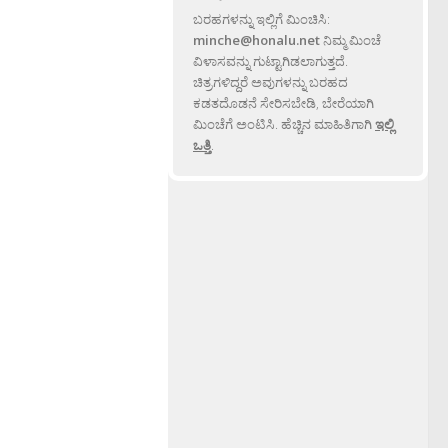
ಬರಹಗಳನ್ನು ಇಲ್ಲಿಗೆ ಮಿಂಚಿಸಿ:
minche@honalu.net
ನಿಮ್ಮ ಮಿಂಚೆ
ವಿಳಾಸವನ್ನು ಗುಟ್ಟಾಗಿಡಲಾಗುತ್ತದೆ.
ಚಿತ್ರಗಳಿದ್ದರೆ ಅವುಗಳನ್ನು ಬರಹದ
ಕಡತದೊಡನೆ ಸೇರಿಸಬೇಡಿ, ಬೇರೆಯಾಗಿ
ಮಿಂಚೆಗೆ ಅಂಟಿಸಿ. ಹೆಚ್ಚಿನ ಮಾಹಿತಿಗಾಗಿ
ಇಲ್ಲಿ
ಒತ್ತಿ
.