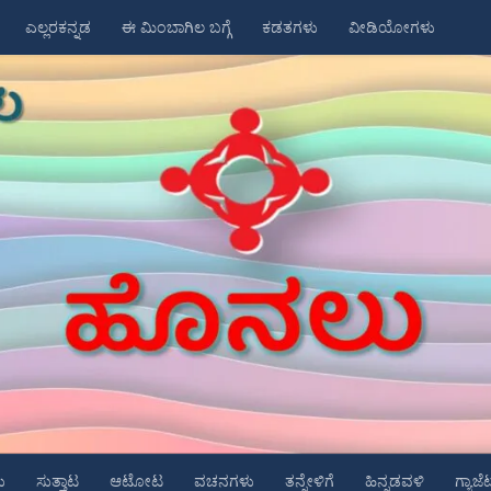
ಎಲ್ಲರಕನ್ನಡ
ಈ ಮಿಂಬಾಗಿಲ ಬಗ್ಗೆ
ಕಡತಗಳು
ವೀಡಿಯೋಗಳು
ು
ಸುತ್ತಾಟ
ಆಟೋಟ
ವಚನಗಳು
ತನ್ನೇಳಿಗೆ
ಹಿನ್ನಡವಳಿ
ಗ್ಯಾಜೆ