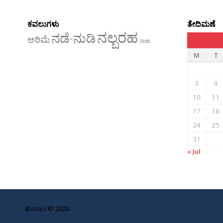
ಕವಲುಗಳು
ತೇದಿಮಣೆ
ನಲ್ಬರಹ
ನಡೆ-ನುಡಿ
ಅರಿಮೆ
ನಾಡು
M
T
3
4
10
11
17
18
24
25
31
« Jul
ಹೊನಲು © 2026.