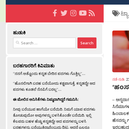
ಟ್ಯ
ಹುಡುಕಿ
Search
for:
ಬರಹಗಾರರಿಗೆ ಕಿವಿಮಾತು
“ನನಗೆ ಅಶ್ಟೊಂದು ಕನ್ನಡ ಬೇರಿನ ಪದಗಳು ಗೊತ್ತಿಲ್ಲ”…
ನಡೆ-ನುಡಿ
2
“ಹೊನಲಿಗಾಗಿ ಬರಹ ಬರೆಯೋದು ಕಶ್ಟವಾಗುತ್ತೆ. ಕನ್ನಡದ್ದೇ ಆದ
‘ಹಂಸಲ
ಪದಗಳು ಕೂಡಲೆ ನೆನಪಿಗೆ ಬರಲ್ಲ”…
– ಅನ್ನದಾ
ಈ ಮೇಲಿನ ಅನಿಸಿಕೆಗಳು ನಿಮ್ಮದಾಗಿದ್ದರೆ ಗಮನಿಸಿ:
ಸಿನೆಮಾಗಳ
ನೀವು ಬರೆಯುವ ಹಾಗೆಯೇ ಬರೆಯಿರಿ. ನಿಮಗೆ ಯಾವ ಪದಗಳು
ಹಿಂಬಾಲಕರ
ತೋಚುವುದೋ ಅವುಗಳನ್ನು ಬಳಸಿಕೊಂಡೇ ಬರೆಯಿರಿ. ಇಲ್ಲಿ
ಹೆಸರನ್ನು 
ಕೆಲವರು ಬಹಳ ಹೆಚ್ಚು ಕನ್ನಡದ್ದೇ ಆದ ಪದಗಳನ್ನು ಬಳಸಿ
ಇರಬಹುದು.
ಬರಹಗಳನ್ನು ಬರೆಯುತ್ತಿದ್ದಾರೆಂಬುದು ದಿಟ. ಆದರೆ ಎಲ್ಲರೂ