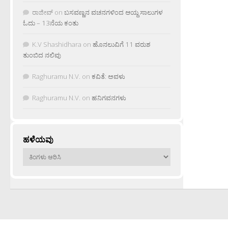
ರಾಜೀವ್
on
ಬಸವಣ್ಣನ ವಚನಗಳಿಂದ ಆಯ್ದ ಸಾಲುಗಳ
ಓದು – 13ನೆಯ ಕಂತು
K.V Shashidhara
on
ಹೊನಲುವಿಗೆ 11 ವರುಶ
ತುಂಬಿದ ನಲಿವು
Raghuramu N.V.
on
ಕವಿತೆ: ಅವಳು
Raghuramu N.V.
on
ಹನಿಗವನಗಳು
ಹಳೆಯವು
ಹಳೆಯವು