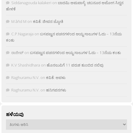
Siddanagouda kalakeri
on
ಬಾದಮಿ ಅಮವಾಸ್ಯೆ: ಚಬನೂರ ಅಮೋಗ ಸಿದ್ದನ
ಹೇಳಿಕೆ
M âñd M
on
ಕವಿತೆ: ಜೀವನ ಜ್ಯೋತಿ
C.P.Nagaraja
on
ಬಸವಣ್ಣನ ವಚನಗಳಿಂದ ಆಯ್ದ ಸಾಲುಗಳ ಓದು – 13ನೆಯ
ಕಂತು
ರಾಜೀವ್
on
ಬಸವಣ್ಣನ ವಚನಗಳಿಂದ ಆಯ್ದ ಸಾಲುಗಳ ಓದು – 13ನೆಯ ಕಂತು
K.V Shashidhara
on
ಹೊನಲುವಿಗೆ 11 ವರುಶ ತುಂಬಿದ ನಲಿವು
Raghuramu N.V.
on
ಕವಿತೆ: ಅವಳು
Raghuramu N.V.
on
ಹನಿಗವನಗಳು
ಹಳೆಯವು
ಹಳೆಯವು