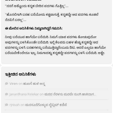
“ನನಗೆ ಅಶ್ಟೊಂದು ಕನ್ನಡ ಬೇರಿನ ಪದಗಳು ಗೊತ್ತಿಲ್ಲ”…
“ಹೊನಲಿಗಾಗಿ ಬರಹ ಬರೆಯೋದು ಕಶ್ಟವಾಗುತ್ತೆ. ಕನ್ನಡದ್ದೇ ಆದ ಪದಗಳು ಕೂಡಲೆ
ನೆನಪಿಗೆ ಬರಲ್ಲ”…
ಈ ಮೇಲಿನ ಅನಿಸಿಕೆಗಳು ನಿಮ್ಮದಾಗಿದ್ದರೆ ಗಮನಿಸಿ:
ನೀವು ಬರೆಯುವ ಹಾಗೆಯೇ ಬರೆಯಿರಿ. ನಿಮಗೆ ಯಾವ ಪದಗಳು ತೋಚುವುದೋ
ಅವುಗಳನ್ನು ಬಳಸಿಕೊಂಡೇ ಬರೆಯಿರಿ. ಇಲ್ಲಿ ಕೆಲವರು ಬಹಳ ಹೆಚ್ಚು ಕನ್ನಡದ್ದೇ ಆದ
ಪದಗಳನ್ನು ಬಳಸಿ ಬರಹಗಳನ್ನು ಬರೆಯುತ್ತಿದ್ದಾರೆಂಬುದು ದಿಟ. ಆದರೆ ಎಲ್ಲರೂ ಹಾಗೆಯೇ
ಬರೆಯಬೇಕೆಂದೇನೂ ಇಲ್ಲ. ನಿಮಗಾದಶ್ಟು ಕನ್ನಡದ್ದೇ ಪದಗಳನ್ನು ಬಳಸಿ ಬರೆಯಿರಿ, ಅಶ್ಟೇ.
ಇತ್ತೀಚಿನ ಅನಿಸಿಕೆಗಳು
Viren
on
ಹುಣಸೆ ಹುಳಿ ಅನ್ನ
Janardhana Relekar
on
ಮರದ ನೆರಳನು ಮರವೇ ನುಂಗಿ ಹಾಕಿದಾಗ…
rjnivah
on
ಮನಸೂರೆಗೊಳ್ಳುವ ಲೈಟ್ಲಮ್ ಕಣಿವೆ