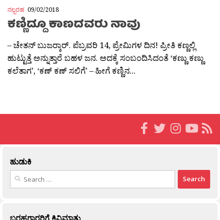
ನಲ್ಬರಹ
09/02/2018
ಕಣ್ಣಿದ್ದೂ ಕಾಣದವರು ನಾವು
– ಚೇತನ್ ಬುಜರ‍್ಕಾರ್. ಪೆಬ್ರವರಿ 14, ಪ್ರೇಮಿಗಳ ದಿನ! ಪ್ರೀತಿ ಕಣ್ಣಲ್ಲಿ
ಹುಟ್ಟುತ್ತೆ ಅನ್ನುತ್ತಾರೆ ಬಹಳ ಜನ. ಅದಕ್ಕೆ ಸಂಬಂದಿಸಿದಂತೆ ‘ಕಣ್ಣು ಕಣ್ಣು
ಕಲೆತಾಗ’, ‘ಕಣ್ ಕಣ್ ಸಲಿಗೆ’ – ಹೀಗೆ ಕಣ್ಣಿನ...
ಹುಡುಕಿ
Search
for:
ಬರಹಗಾರರಿಗೆ ಕಿವಿಮಾತು