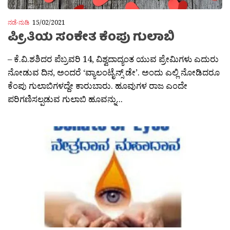
ನಡೆ-ನುಡಿ
15/02/2021
ಪ್ರೀತಿಯ ಸಂಕೇತ ಕೆಂಪು ಗುಲಾಬಿ
– ಕೆ.ವಿ.ಶಶಿದರ ಪೆಬ್ರವರಿ 14, ವಿಶ್ವದಾದ್ಯಂತ ಯುವ ಪ್ರೇಮಿಗಳು ಎದುರು
ನೋಡುವ ದಿನ, ಅಂದರೆ ‘ವ್ಯಾಲಂಟೈನ್ಸ್ ಡೇ’. ಅಂದು ಎಲ್ಲಿ ನೋಡಿದರೂ
ಕೆಂಪು ಗುಲಾಬಿಗಳದ್ದೇ ಕಾರುಬಾರು. ಹೂವುಗಳ ರಾಜ ಎಂದೇ
ಪರಿಗಣಿಸಲ್ಪಡುವ ಗುಲಾಬಿ ಹೂವನ್ನು...