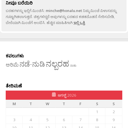
ನೀವೂ ಬರೆಯಿರಿ
ಬರಹಗಳನ್ನು ಇಲ್ಲಿಗೆ ಮಿಂಚಿಸಿ:
minche@honalu.net
ನಿಮ್ಮ ಮಿಂಚೆ ವಿಳಾಸವನ್ನು
ಗುಟ್ಟಾಗಿಡಲಾಗುತ್ತದೆ. ಚಿತ್ರಗಳಿದ್ದರೆ ಅವುಗಳನ್ನು ಬರಹದ ಕಡತದೊಡನೆ ಸೇರಿಸಬೇಡಿ,
ಬೇರೆಯಾಗಿ ಮಿಂಚೆಗೆ ಅಂಟಿಸಿ. ಹೆಚ್ಚಿನ ಮಾಹಿತಿಗಾಗಿ
ಇಲ್ಲಿ ಒತ್ತಿ
.
ಕವಲುಗಳು
ನಲ್ಬರಹ
ನಡೆ-ನುಡಿ
ಅರಿಮೆ
ನಾಡು
ತೇದಿಮಣೆ
ಆಗಸ್ಟ್ 2026
M
T
W
T
F
S
S
1
2
3
4
5
6
7
8
9
10
11
12
13
14
15
16