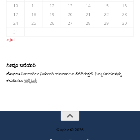
10
11
12
13
14
15
16
17
18
19
20
21
22
23
24
25
26
27
28
29
30
31
« Jul
ನೀವೂ ಬರೆಯಿರಿ
ಹೊನಲು
ಮಿಂಬಾಗಿಲು ನಿಮಗಾಗಿ ಯಾವಾಗಲೂ ತೆರೆದಿರುತ್ತದೆ. ನಿಮ್ಮ ಬರಹಗಳನ್ನು
ಕಳುಹಿಸಲು
ಇಲ್ಲಿ ಒತ್ತಿ
.
ಹೊನಲು © 2026.