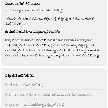
ಬರಹಗಾರರಿಗೆ ಕಿವಿಮಾತು
“ನನಗೆ ಅಶ್ಟೊಂದು ಕನ್ನಡ ಬೇರಿನ ಪದಗಳು ಗೊತ್ತಿಲ್ಲ”…
“ಹೊನಲಿಗಾಗಿ ಬರಹ ಬರೆಯೋದು ಕಶ್ಟವಾಗುತ್ತೆ. ಕನ್ನಡದ್ದೇ ಆದ ಪದಗಳು ಕೂಡಲೆ
ನೆನಪಿಗೆ ಬರಲ್ಲ”…
ಈ ಮೇಲಿನ ಅನಿಸಿಕೆಗಳು ನಿಮ್ಮದಾಗಿದ್ದರೆ ಗಮನಿಸಿ:
ನೀವು ಬರೆಯುವ ಹಾಗೆಯೇ ಬರೆಯಿರಿ. ನಿಮಗೆ ಯಾವ ಪದಗಳು ತೋಚುವುದೋ
ಅವುಗಳನ್ನು ಬಳಸಿಕೊಂಡೇ ಬರೆಯಿರಿ. ಇಲ್ಲಿ ಕೆಲವರು ಬಹಳ ಹೆಚ್ಚು ಕನ್ನಡದ್ದೇ ಆದ
ಪದಗಳನ್ನು ಬಳಸಿ ಬರಹಗಳನ್ನು ಬರೆಯುತ್ತಿದ್ದಾರೆಂಬುದು ದಿಟ. ಆದರೆ ಎಲ್ಲರೂ ಹಾಗೆಯೇ
ಬರೆಯಬೇಕೆಂದೇನೂ ಇಲ್ಲ. ನಿಮಗಾದಶ್ಟು ಕನ್ನಡದ್ದೇ ಪದಗಳನ್ನು ಬಳಸಿ ಬರೆಯಿರಿ, ಅಶ್ಟೇ.
ಇತ್ತೀಚಿನ ಅನಿಸಿಕೆಗಳು
Viren
on
ಹುಣಸೆ ಹುಳಿ ಅನ್ನ
Janardhana Relekar
on
ಮರದ ನೆರಳನು ಮರವೇ ನುಂಗಿ ಹಾಕಿದಾಗ…
rjnivah
on
ಮನಸೂರೆಗೊಳ್ಳುವ ಲೈಟ್ಲಮ್ ಕಣಿವೆ