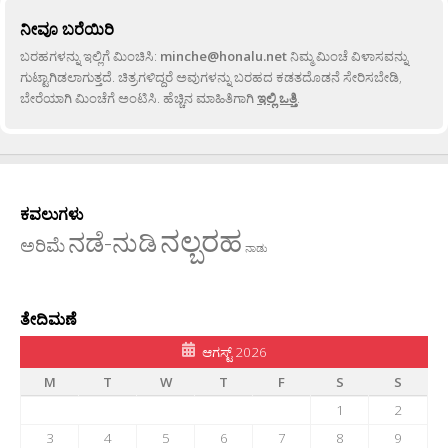
ನೀವೂ ಬರೆಯಿರಿ
ಬರಹಗಳನ್ನು ಇಲ್ಲಿಗೆ ಮಿಂಚಿಸಿ:
minche@honalu.net
ನಿಮ್ಮ ಮಿಂಚೆ ವಿಳಾಸವನ್ನು
ಗುಟ್ಟಾಗಿಡಲಾಗುತ್ತದೆ. ಚಿತ್ರಗಳಿದ್ದರೆ ಅವುಗಳನ್ನು ಬರಹದ ಕಡತದೊಡನೆ ಸೇರಿಸಬೇಡಿ,
ಬೇರೆಯಾಗಿ ಮಿಂಚೆಗೆ ಅಂಟಿಸಿ. ಹೆಚ್ಚಿನ ಮಾಹಿತಿಗಾಗಿ
ಇಲ್ಲಿ ಒತ್ತಿ
.
ಕವಲುಗಳು
ನಲ್ಬರಹ
ನಡೆ-ನುಡಿ
ಅರಿಮೆ
ನಾಡು
ತೇದಿಮಣೆ
ಆಗಸ್ಟ್ 2026
M
T
W
T
F
S
S
1
2
3
4
5
6
7
8
9