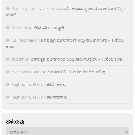
Siddanagouda kalakeri
on
ಬಾದಮಿ ಅಮವಾಸ್ಯೆ: ಚಬನೂರ ಅಮೋಗ ಸಿದ್ದನ
ಹೇಳಿಕೆ
M âñd M
on
ಕವಿತೆ: ಜೀವನ ಜ್ಯೋತಿ
C.P.Nagaraja
on
ಬಸವಣ್ಣನ ವಚನಗಳಿಂದ ಆಯ್ದ ಸಾಲುಗಳ ಓದು – 13ನೆಯ
ಕಂತು
ರಾಜೀವ್
on
ಬಸವಣ್ಣನ ವಚನಗಳಿಂದ ಆಯ್ದ ಸಾಲುಗಳ ಓದು – 13ನೆಯ ಕಂತು
K.V Shashidhara
on
ಹೊನಲುವಿಗೆ 11 ವರುಶ ತುಂಬಿದ ನಲಿವು
Raghuramu N.V.
on
ಕವಿತೆ: ಅವಳು
Raghuramu N.V.
on
ಹನಿಗವನಗಳು
ಹಳೆಯವು
ಹಳೆಯವು