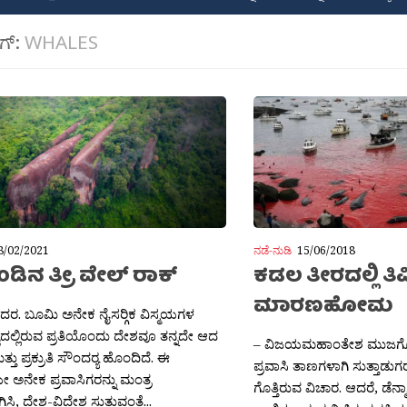
ಾಗ್:
WHALES
8/02/2021
ನಡೆ-ನುಡಿ
15/06/2018
ಾಂಡಿನ ತ್ರೀ ವೇಲ್ ರಾಕ್
ಕಡಲ ತೀರದಲ್ಲಿ 
ಮಾರಣಹೋಮ
ಶಿದರ. ಬೂಮಿ ಅನೇಕ ನೈಸರ‍್ಗಿಕ ವಿಸ್ಮಯಗಳ
್ವದಲ್ಲಿರುವ ಪ್ರತಿಯೊಂದು ದೇಶವೂ ತನ್ನದೇ ಆದ
– ವಿಜಯಮಹಾಂತೇಶ ಮುಜಗೊ
್ತು ಪ್ರಕ್ರುತಿ ಸೌಂದರ‍್ಯ ಹೊಂದಿದೆ. ಈ
ಪ್ರವಾಸಿ ತಾಣಗಳಾಗಿ ಸುತ್ತಾಡುಗ
ೇ ಅನೇಕ ಪ್ರವಾಸಿಗರನ್ನು ಮಂತ್ರ
ಗೊತ್ತಿರುವ ವಿಚಾರ. ಆದರೆ, ಡೆನ್ಮಾ
ಗಿಸಿ, ದೇಶ-ವಿದೇಶ ಸುತ್ತುವಂತೆ...