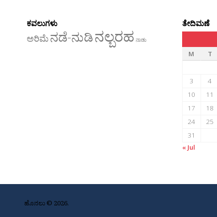
ಕವಲುಗಳು
ತೇದಿಮಣೆ
ನಲ್ಬರಹ
ನಡೆ-ನುಡಿ
ಅರಿಮೆ
ನಾಡು
M
T
3
4
10
11
17
18
24
25
31
« Jul
ಹೊನಲು © 2026.