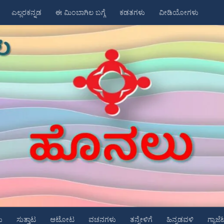
ಎಲ್ಲರಕನ್ನಡ
ಈ ಮಿಂಬಾಗಿಲ ಬಗ್ಗೆ
ಕಡತಗಳು
ವೀಡಿಯೋಗಳು
ು
ಸುತ್ತಾಟ
ಆಟೋಟ
ವಚನಗಳು
ತನ್ನೇಳಿಗೆ
ಹಿನ್ನಡವಳಿ
ಗ್ಯಾಜೆ