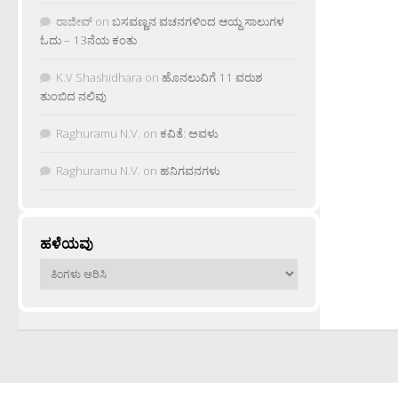
ರಾಜೀವ್
on
ಬಸವಣ್ಣನ ವಚನಗಳಿಂದ ಆಯ್ದ ಸಾಲುಗಳ
ಓದು – 13ನೆಯ ಕಂತು
K.V Shashidhara
on
ಹೊನಲುವಿಗೆ 11 ವರುಶ
ತುಂಬಿದ ನಲಿವು
Raghuramu N.V.
on
ಕವಿತೆ: ಅವಳು
Raghuramu N.V.
on
ಹನಿಗವನಗಳು
ಹಳೆಯವು
ಹಳೆಯವು