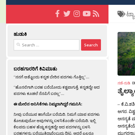
ಟ್ಯ
ಹುಡುಕಿ
Search
for:
ಬರಹಗಾರರಿಗೆ ಕಿವಿಮಾತು
“ನನಗೆ ಅಶ್ಟೊಂದು ಕನ್ನಡ ಬೇರಿನ ಪದಗಳು ಗೊತ್ತಿಲ್ಲ”…
ನಡೆ-ನುಡಿ
0
“ಹೊನಲಿಗಾಗಿ ಬರಹ ಬರೆಯೋದು ಕಶ್ಟವಾಗುತ್ತೆ. ಕನ್ನಡದ್ದೇ ಆದ
ತೈಲ್ಯ
ಪದಗಳು ಕೂಡಲೆ ನೆನಪಿಗೆ ಬರಲ್ಲ”…
– ಕೆ.ವಿ.ಶ
ಈ ಮೇಲಿನ ಅನಿಸಿಕೆಗಳು ನಿಮ್ಮದಾಗಿದ್ದರೆ ಗಮನಿಸಿ:
ಆಗರ. ವಿಶ
ನೀವು ಬರೆಯುವ ಹಾಗೆಯೇ ಬರೆಯಿರಿ. ನಿಮಗೆ ಯಾವ ಪದಗಳು
ಅನನ್ಯತೆ ಮತ
ತೋಚುವುದೋ ಅವುಗಳನ್ನು ಬಳಸಿಕೊಂಡೇ ಬರೆಯಿರಿ. ಇಲ್ಲಿ
ಅನನ್ಯತೆಯ
ಕೆಲವರು ಬಹಳ ಹೆಚ್ಚು ಕನ್ನಡದ್ದೇ ಆದ ಪದಗಳನ್ನು ಬಳಸಿ
ಮುಗ್ದರನ್ನಾ
ಬರಹಗಳನ್ನು ಬರೆಯುತ್ತಿದ್ದಾರೆಂಬುದು ದಿಟ. ಆದರೆ ಎಲ್ಲರೂ