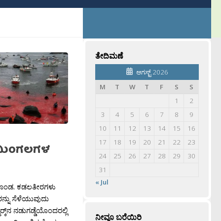
ತೇದಿಮಣೆ
ಆಗಸ್ಟ್ 2026
M
T
W
T
F
S
S
1
2
3
4
5
6
7
8
9
10
11
12
13
14
15
16
17
18
19
20
21
22
23
ತಿಮಿಂಗಲಗಳ
24
25
26
27
28
29
30
31
« Jul
ಂಡ. ಕಡಲತೀರಗಳು
ರನ್ನು ಸೆಳೆಯುವುದು
ರ‍್ಕ್‌ನ ನಡುಗಡ್ಡೆಯೊಂದರಲ್ಲಿ
ನೀವೂ ಬರೆಯಿರಿ