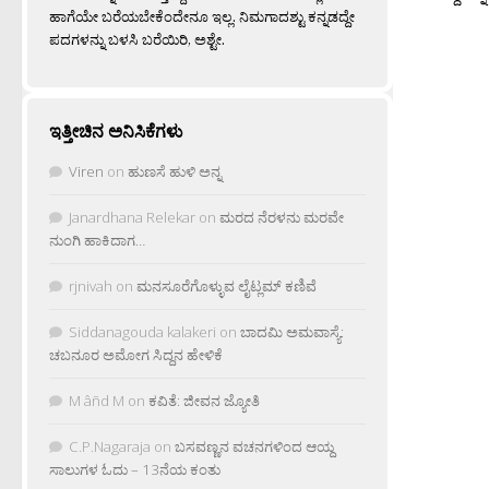
ಹಾಗೆಯೇ ಬರೆಯಬೇಕೆಂದೇನೂ ಇಲ್ಲ. ನಿಮಗಾದಶ್ಟು ಕನ್ನಡದ್ದೇ
ಪದಗಳನ್ನು ಬಳಸಿ ಬರೆಯಿರಿ, ಅಶ್ಟೇ.
ಇತ್ತೀಚಿನ ಅನಿಸಿಕೆಗಳು
Viren
on
ಹುಣಸೆ ಹುಳಿ ಅನ್ನ
Janardhana Relekar
on
ಮರದ ನೆರಳನು ಮರವೇ
ನುಂಗಿ ಹಾಕಿದಾಗ…
rjnivah
on
ಮನಸೂರೆಗೊಳ್ಳುವ ಲೈಟ್ಲಮ್ ಕಣಿವೆ
Siddanagouda kalakeri
on
ಬಾದಮಿ ಅಮವಾಸ್ಯೆ:
ಚಬನೂರ ಅಮೋಗ ಸಿದ್ದನ ಹೇಳಿಕೆ
M âñd M
on
ಕವಿತೆ: ಜೀವನ ಜ್ಯೋತಿ
C.P.Nagaraja
on
ಬಸವಣ್ಣನ ವಚನಗಳಿಂದ ಆಯ್ದ
ಸಾಲುಗಳ ಓದು – 13ನೆಯ ಕಂತು