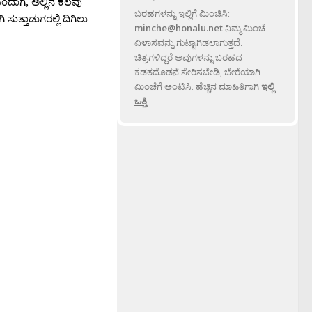
ಂದಾಗಿ, ಅಲ್ಲಿನ ಕೆಲವು
ಬರಹಗಳನ್ನು ಇಲ್ಲಿಗೆ ಮಿಂಚಿಸಿ:
ುತ್ತಾಡುಗರಲ್ಲಿ ದಿಗಿಲು
minche@honalu.net
ನಿಮ್ಮ ಮಿಂಚೆ
ವಿಳಾಸವನ್ನು ಗುಟ್ಟಾಗಿಡಲಾಗುತ್ತದೆ.
ಚಿತ್ರಗಳಿದ್ದರೆ ಅವುಗಳನ್ನು ಬರಹದ
ಕಡತದೊಡನೆ ಸೇರಿಸಬೇಡಿ, ಬೇರೆಯಾಗಿ
ಮಿಂಚೆಗೆ ಅಂಟಿಸಿ. ಹೆಚ್ಚಿನ ಮಾಹಿತಿಗಾಗಿ
ಇಲ್ಲಿ
ಒತ್ತಿ
.