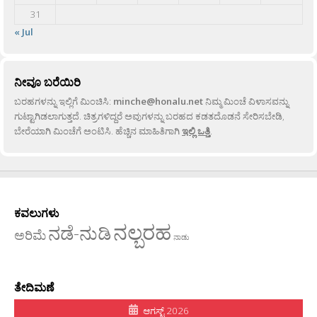
31
« Jul
ನೀವೂ ಬರೆಯಿರಿ
ಬರಹಗಳನ್ನು ಇಲ್ಲಿಗೆ ಮಿಂಚಿಸಿ:
minche@honalu.net
ನಿಮ್ಮ ಮಿಂಚೆ ವಿಳಾಸವನ್ನು
ಗುಟ್ಟಾಗಿಡಲಾಗುತ್ತದೆ. ಚಿತ್ರಗಳಿದ್ದರೆ ಅವುಗಳನ್ನು ಬರಹದ ಕಡತದೊಡನೆ ಸೇರಿಸಬೇಡಿ,
ಬೇರೆಯಾಗಿ ಮಿಂಚೆಗೆ ಅಂಟಿಸಿ. ಹೆಚ್ಚಿನ ಮಾಹಿತಿಗಾಗಿ
ಇಲ್ಲಿ ಒತ್ತಿ
.
ಕವಲುಗಳು
ನಲ್ಬರಹ
ನಡೆ-ನುಡಿ
ಅರಿಮೆ
ನಾಡು
ತೇದಿಮಣೆ
ಆಗಸ್ಟ್ 2026