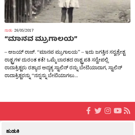
ನಾಡು
26/05/2017
“ಮಾನವ ಮ್ರುಗಾಲಯ”
– ಅಜಯ್ ರಾಜ್. “ಮಾನವ ಮ್ರುಗಾಲಯ” – ಇದು ಜಗತ್ತಿನ ಸರ‍್ವಶ್ರೇಶ್ಟ
ರಾಶ್ಟ್ರಗಳ ದುರಂತ ಕತೆ! ಒಮ್ಮೆ ಬಾರತದ ರಾಶ್ಟ್ರಪತಿ ಸರ‍್ವೇಪಲ್ಲಿ
ರಾದಾಕ್ರಿಶ್ಣರು ರಶ್ಯಾದ ಅದ್ಯಕ್ಶ ಸ್ಟಾಲಿನ್ ರನ್ನು ಬೇಟಿಯಾದಾಗ, ಸ್ಟಾಲಿನ್
ರಾದಾಕ್ರಿಶ್ಣರನ್ನು “ನನ್ನನ್ನು ಬೇಟಿಯಾಗಲು...
ಹುಡುಕಿ