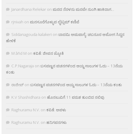
Janardhana Relekar
on
ಮರದ ನೆರಳನು ಮರವೇ ನುಂಗಿ ಹಾಕಿದಾಗ…
rjnivah
on
ಮನಸೂರೆಗೊಳ್ಳುವ ಲೈಟ್ಲಮ್ ಕಣಿವೆ
Siddanagouda kalakeri
on
ಬಾದಮಿ ಅಮವಾಸ್ಯೆ: ಚಬನೂರ ಅಮೋಗ ಸಿದ್ದನ
ಹೇಳಿಕೆ
M âñd M
on
ಕವಿತೆ: ಜೀವನ ಜ್ಯೋತಿ
C.P.Nagaraja
on
ಬಸವಣ್ಣನ ವಚನಗಳಿಂದ ಆಯ್ದ ಸಾಲುಗಳ ಓದು – 13ನೆಯ
ಕಂತು
ರಾಜೀವ್
on
ಬಸವಣ್ಣನ ವಚನಗಳಿಂದ ಆಯ್ದ ಸಾಲುಗಳ ಓದು – 13ನೆಯ ಕಂತು
K.V Shashidhara
on
ಹೊನಲುವಿಗೆ 11 ವರುಶ ತುಂಬಿದ ನಲಿವು
Raghuramu N.V.
on
ಕವಿತೆ: ಅವಳು
Raghuramu N.V.
on
ಹನಿಗವನಗಳು