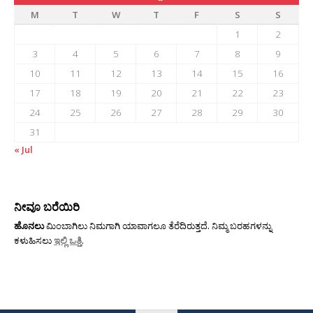
M
T
W
T
F
S
S
1
2
3
4
5
6
7
8
9
10
11
12
13
14
15
16
17
18
19
20
21
22
23
24
25
26
27
28
29
30
31
« Jul
ನೀವೂ ಬರೆಯಿರಿ
ಹೊನಲು
ಮಿಂಬಾಗಿಲು ನಿಮಗಾಗಿ ಯಾವಾಗಲೂ ತೆರೆದಿರುತ್ತದೆ. ನಿಮ್ಮ ಬರಹಗಳನ್ನು
ಕಳುಹಿಸಲು
ಇಲ್ಲಿ ಒತ್ತಿ
.