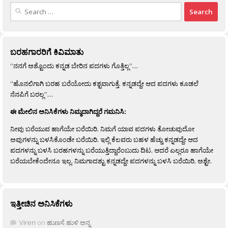
Search
for:
ಬರಹಗಾರರಿಗೆ ಕಿವಿಮಾತು
“ನನಗೆ ಅಶ್ಟೊಂದು ಕನ್ನಡ ಬೇರಿನ ಪದಗಳು ಗೊತ್ತಿಲ್ಲ”…
“ಹೊನಲಿಗಾಗಿ ಬರಹ ಬರೆಯೋದು ಕಶ್ಟವಾಗುತ್ತೆ. ಕನ್ನಡದ್ದೇ ಆದ ಪದಗಳು ಕೂಡಲೆ
ನೆನಪಿಗೆ ಬರಲ್ಲ”…
ಈ ಮೇಲಿನ ಅನಿಸಿಕೆಗಳು ನಿಮ್ಮದಾಗಿದ್ದರೆ ಗಮನಿಸಿ:
ನೀವು ಬರೆಯುವ ಹಾಗೆಯೇ ಬರೆಯಿರಿ. ನಿಮಗೆ ಯಾವ ಪದಗಳು ತೋಚುವುದೋ
ಅವುಗಳನ್ನು ಬಳಸಿಕೊಂಡೇ ಬರೆಯಿರಿ. ಇಲ್ಲಿ ಕೆಲವರು ಬಹಳ ಹೆಚ್ಚು ಕನ್ನಡದ್ದೇ ಆದ
ಪದಗಳನ್ನು ಬಳಸಿ ಬರಹಗಳನ್ನು ಬರೆಯುತ್ತಿದ್ದಾರೆಂಬುದು ದಿಟ. ಆದರೆ ಎಲ್ಲರೂ ಹಾಗೆಯೇ
ಬರೆಯಬೇಕೆಂದೇನೂ ಇಲ್ಲ. ನಿಮಗಾದಶ್ಟು ಕನ್ನಡದ್ದೇ ಪದಗಳನ್ನು ಬಳಸಿ ಬರೆಯಿರಿ, ಅಶ್ಟೇ.
ಇತ್ತೀಚಿನ ಅನಿಸಿಕೆಗಳು
Viren
on
ಹುಣಸೆ ಹುಳಿ ಅನ್ನ