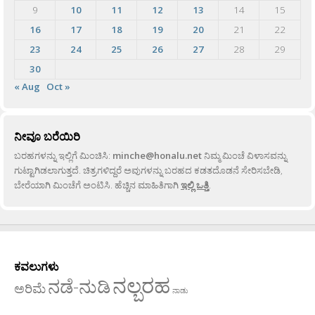
9
10
11
12
13
14
15
16
17
18
19
20
21
22
23
24
25
26
27
28
29
30
« Aug
Oct »
ನೀವೂ ಬರೆಯಿರಿ
ಬರಹಗಳನ್ನು ಇಲ್ಲಿಗೆ ಮಿಂಚಿಸಿ:
minche@honalu.net
ನಿಮ್ಮ ಮಿಂಚೆ ವಿಳಾಸವನ್ನು
ಗುಟ್ಟಾಗಿಡಲಾಗುತ್ತದೆ. ಚಿತ್ರಗಳಿದ್ದರೆ ಅವುಗಳನ್ನು ಬರಹದ ಕಡತದೊಡನೆ ಸೇರಿಸಬೇಡಿ,
ಬೇರೆಯಾಗಿ ಮಿಂಚೆಗೆ ಅಂಟಿಸಿ. ಹೆಚ್ಚಿನ ಮಾಹಿತಿಗಾಗಿ
ಇಲ್ಲಿ ಒತ್ತಿ
.
ಕವಲುಗಳು
ನಲ್ಬರಹ
ನಡೆ-ನುಡಿ
ಅರಿಮೆ
ನಾಡು