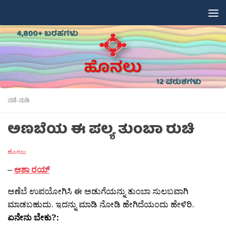
Skip to content
ನಡೆ-ನುಡಿ
ಅಣಬೆಯ ಈ ಪಲ್ಯ ತುಂಬಾ ರುಚಿ
ಹೊನಲು
–
ಆಶಾ ರಯ್
ಅಣೆಬೆ ಉಪಯೋಗಿಸಿ ಈ ಅಡುಗೆಯನ್ನು ತುಂಬಾ ಸುಲಬವಾಗಿ
ಮಾಡಬಹುದು. ಇದನ್ನು ಮಾಡಿ ನೋಡಿ ಹೇಗಿದೆಯಂದು ಹೇಳಿರಿ.
ಏನೇನು ಬೇಕು?: