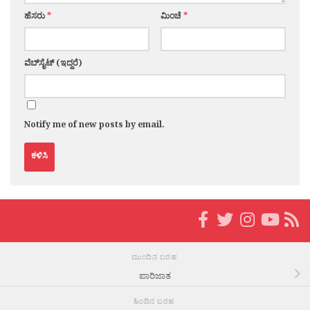
ಹೆಸರು
*
ಮಿಂಚೆ
*
ವೆಬ್‌ಸೈಟ್ (ಇದ್ದರೆ)
Notify me of new posts by email.
ಮುಂದಿನ ಬರಹ
ಪಾರಿಜಾತ
ಹಿಂದಿನ ಬರಹ