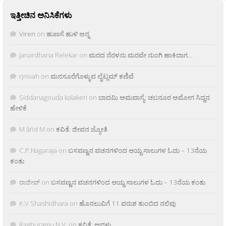
ಇತ್ತೀಚಿನ ಅನಿಸಿಕೆಗಳು
Viren
on
ಹುಣಸೆ ಹುಳಿ ಅನ್ನ
Janardhana Relekar
on
ಮರದ ನೆರಳನು ಮರವೇ ನುಂಗಿ ಹಾಕಿದಾಗ…
rjnivah
on
ಮನಸೂರೆಗೊಳ್ಳುವ ಲೈಟ್ಲಮ್ ಕಣಿವೆ
Siddanagouda kalakeri
on
ಬಾದಮಿ ಅಮವಾಸ್ಯೆ: ಚಬನೂರ ಅಮೋಗ ಸಿದ್ದನ
ಹೇಳಿಕೆ
M âñd M
on
ಕವಿತೆ: ಜೀವನ ಜ್ಯೋತಿ
C.P.Nagaraja
on
ಬಸವಣ್ಣನ ವಚನಗಳಿಂದ ಆಯ್ದ ಸಾಲುಗಳ ಓದು – 13ನೆಯ
ಕಂತು
ರಾಜೀವ್
on
ಬಸವಣ್ಣನ ವಚನಗಳಿಂದ ಆಯ್ದ ಸಾಲುಗಳ ಓದು – 13ನೆಯ ಕಂತು
K.V Shashidhara
on
ಹೊನಲುವಿಗೆ 11 ವರುಶ ತುಂಬಿದ ನಲಿವು
Raghuramu N.V.
on
ಕವಿತೆ: ಅವಳು