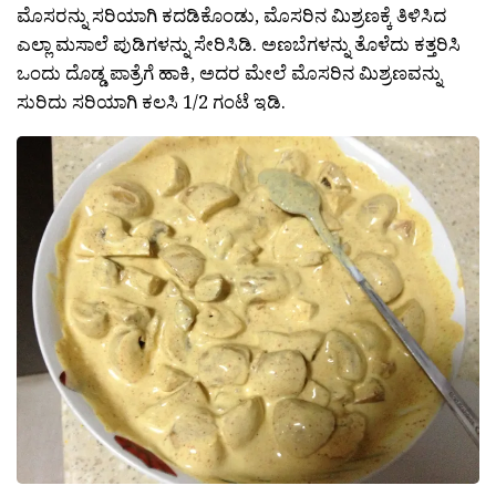
ಮೊಸರನ್ನು ಸರಿಯಾಗಿ ಕದಡಿಕೊಂಡು, ಮೊಸರಿನ ಮಿಶ್ರಣಕ್ಕೆ ತಿಳಿಸಿದ
ಎಲ್ಲಾ ಮಸಾಲೆ ಪುಡಿಗಳನ್ನು ಸೇರಿಸಿಡಿ. ಅಣಬೆಗಳನ್ನು ತೊಳೆದು ಕತ್ತರಿಸಿ
ಒಂದು ದೊಡ್ಡ ಪಾತ್ರೆಗೆ ಹಾಕಿ, ಅದರ ಮೇಲೆ ಮೊಸರಿನ ಮಿಶ್ರಣವನ್ನು
ಸುರಿದು ಸರಿಯಾಗಿ ಕಲಸಿ 1/2 ಗಂಟೆ ಇಡಿ.