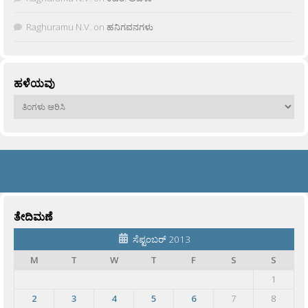
Raghuramu N.V.
on
ಹನಿಗವನಗಳು
ಹಳೆಯವು
ಹಳೆಯವು
ತೇದಿಮಣೆ
ಸೆಪ್ಟಂಬರ್ 2013
M
T
W
T
F
S
S
1
2
3
4
5
6
7
8