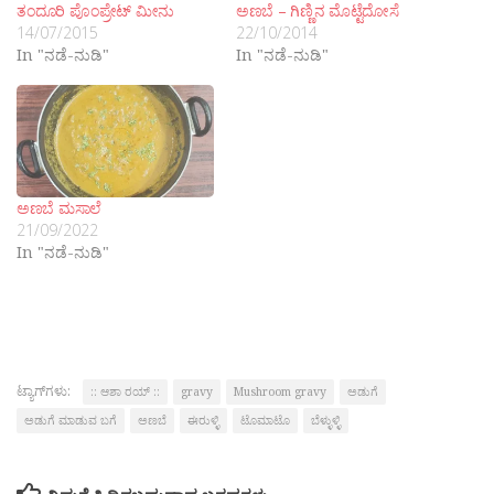
ತಂದೂರಿ ಪೊಂಪ್ರೇಟ್ ಮೀನು
ಅಣಬೆ – ಗಿಣ್ಣಿನ ಮೊಟ್ಟೆದೋಸೆ
14/07/2015
22/10/2014
In "ನಡೆ-ನುಡಿ"
In "ನಡೆ-ನುಡಿ"
ಅಣಬೆ ಮಸಾಲೆ
21/09/2022
In "ನಡೆ-ನುಡಿ"
ಟ್ಯಾಗ್‌ಗಳು:
:: ಆಶಾ ರಯ್ ::
gravy
Mushroom gravy
ಅಡುಗೆ
ಅಡುಗೆ ಮಾಡುವ ಬಗೆ
ಅಣಬೆ
ಈರುಳ್ಳಿ
ಟೊಮಾಟೊ
ಬೆಳ್ಳುಳ್ಳಿ