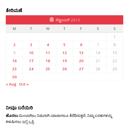
ತೇದಿಮಣೆ
ಸೆಪ್ಟಂಬರ್ 2013
M
T
W
T
F
S
S
1
2
3
4
5
6
7
8
9
10
11
12
13
14
15
16
17
18
19
20
21
22
23
24
25
26
27
28
29
30
« Aug
Oct »
ನೀವೂ ಬರೆಯಿರಿ
ಹೊನಲು
ಮಿಂಬಾಗಿಲು ನಿಮಗಾಗಿ ಯಾವಾಗಲೂ ತೆರೆದಿರುತ್ತದೆ. ನಿಮ್ಮ ಬರಹಗಳನ್ನು
ಕಳುಹಿಸಲು
ಇಲ್ಲಿ ಒತ್ತಿ
.