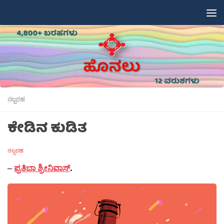
Skip to content
ನಲ್ಬರಹ
ಕೇಡಿನ ಕುಡಿತ
ನಲ್ಬರಹ
–
ಪ್ರತಿಬಾ ಶ್ರೀನಿವಾಸ್
.