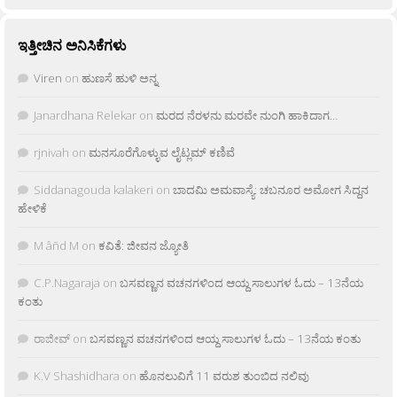
ಇತ್ತೀಚಿನ ಅನಿಸಿಕೆಗಳು
Viren
on
ಹುಣಸೆ ಹುಳಿ ಅನ್ನ
Janardhana Relekar
on
ಮರದ ನೆರಳನು ಮರವೇ ನುಂಗಿ ಹಾಕಿದಾಗ…
rjnivah
on
ಮನಸೂರೆಗೊಳ್ಳುವ ಲೈಟ್ಲಮ್ ಕಣಿವೆ
Siddanagouda kalakeri
on
ಬಾದಮಿ ಅಮವಾಸ್ಯೆ: ಚಬನೂರ ಅಮೋಗ ಸಿದ್ದನ
ಹೇಳಿಕೆ
M âñd M
on
ಕವಿತೆ: ಜೀವನ ಜ್ಯೋತಿ
C.P.Nagaraja
on
ಬಸವಣ್ಣನ ವಚನಗಳಿಂದ ಆಯ್ದ ಸಾಲುಗಳ ಓದು – 13ನೆಯ
ಕಂತು
ರಾಜೀವ್
on
ಬಸವಣ್ಣನ ವಚನಗಳಿಂದ ಆಯ್ದ ಸಾಲುಗಳ ಓದು – 13ನೆಯ ಕಂತು
K.V Shashidhara
on
ಹೊನಲುವಿಗೆ 11 ವರುಶ ತುಂಬಿದ ನಲಿವು