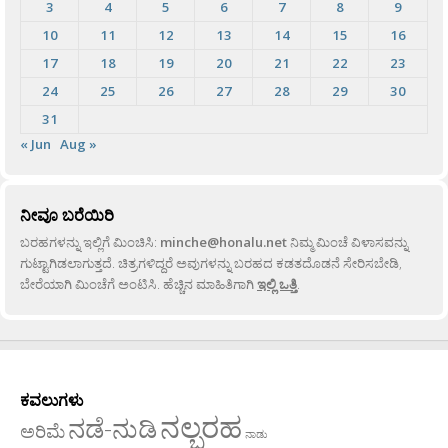
3
4
5
6
7
8
9
10
11
12
13
14
15
16
17
18
19
20
21
22
23
24
25
26
27
28
29
30
31
« Jun
Aug »
ನೀವೂ ಬರೆಯಿರಿ
ಬರಹಗಳನ್ನು ಇಲ್ಲಿಗೆ ಮಿಂಚಿಸಿ:
minche@honalu.net
ನಿಮ್ಮ ಮಿಂಚೆ ವಿಳಾಸವನ್ನು
ಗುಟ್ಟಾಗಿಡಲಾಗುತ್ತದೆ. ಚಿತ್ರಗಳಿದ್ದರೆ ಅವುಗಳನ್ನು ಬರಹದ ಕಡತದೊಡನೆ ಸೇರಿಸಬೇಡಿ,
ಬೇರೆಯಾಗಿ ಮಿಂಚೆಗೆ ಅಂಟಿಸಿ. ಹೆಚ್ಚಿನ ಮಾಹಿತಿಗಾಗಿ
ಇಲ್ಲಿ ಒತ್ತಿ
.
ಕವಲುಗಳು
ನಲ್ಬರಹ
ನಡೆ-ನುಡಿ
ಅರಿಮೆ
ನಾಡು