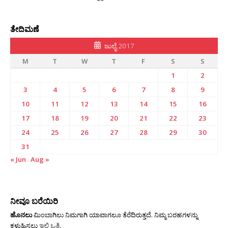
ತೇದಿಮಣೆ
ಜುಲೈ 2017
M
T
W
T
F
S
S
1
2
3
4
5
6
7
8
9
10
11
12
13
14
15
16
17
18
19
20
21
22
23
24
25
26
27
28
29
30
31
« Jun
Aug »
ನೀವೂ ಬರೆಯಿರಿ
ಹೊನಲು
ಮಿಂಬಾಗಿಲು ನಿಮಗಾಗಿ ಯಾವಾಗಲೂ ತೆರೆದಿರುತ್ತದೆ. ನಿಮ್ಮ ಬರಹಗಳನ್ನು
ಕಳುಹಿಸಲು
ಇಲ್ಲಿ ಒತ್ತಿ
.