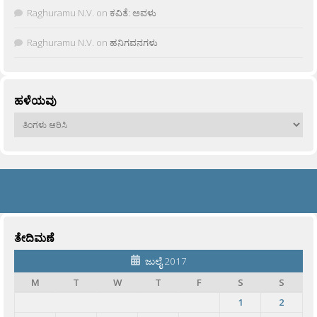
Raghuramu N.V.
on
ಕವಿತೆ: ಅವಳು
Raghuramu N.V.
on
ಹನಿಗವನಗಳು
ಹಳೆಯವು
ಹಳೆಯವು
ತೇದಿಮಣೆ
ಜುಲೈ 2017
M
T
W
T
F
S
S
1
2