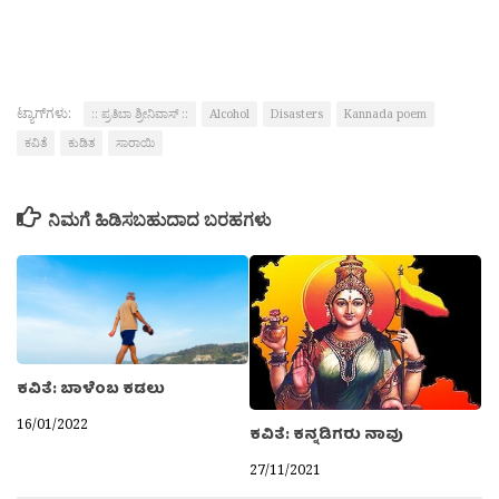
ಟ್ಯಾಗ್‌ಗಳು:
:: ಪ್ರತಿಬಾ ಶ್ರೀನಿವಾಸ್ ::
Alcohol
Disasters
Kannada poem
ಕವಿತೆ
ಕುಡಿತ
ಸಾರಾಯಿ
ನಿಮಗೆ ಹಿಡಿಸಬಹುದಾದ ಬರಹಗಳು
ಕವಿತೆ: ಬಾಳೆಂಬ ಕಡಲು
16/01/2022
ಕವಿತೆ: ಕನ್ನಡಿಗರು ನಾವು
27/11/2021