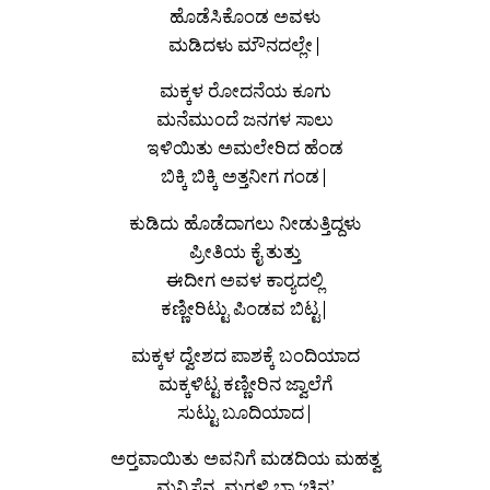
ಹೊಡೆಸಿಕೊಂಡ ಅವಳು
ಮಡಿದಳು ಮೌನದಲ್ಲೇ|
ಮಕ್ಕಳ ರೋದನೆಯ ಕೂಗು
ಮನೆಮುಂದೆ ಜನಗಳ ಸಾಲು
ಇಳಿಯಿತು ಅಮಲೇರಿದ ಹೆಂಡ
ಬಿಕ್ಕಿ ಬಿಕ್ಕಿ ಅತ್ತನೀಗ ಗಂಡ|
ಕುಡಿದು ಹೊಡೆದಾಗಲು ನೀಡುತ್ತಿದ್ದಳು
ಪ್ರೀತಿಯ ಕೈ ತುತ್ತು
ಈದೀಗ ಅವಳ ಕಾರ‍್ಯದಲ್ಲಿ
ಕಣ್ಣೀರಿಟ್ಟು ಪಿಂಡವ ಬಿಟ್ಟ|
ಮಕ್ಕಳ ದ್ವೇಶದ ಪಾಶಕ್ಕೆ ಬಂದಿಯಾದ
ಮಕ್ಕಳಿಟ್ಟ ಕಣ್ಣೀರಿನ ಜ್ವಾಲೆಗೆ
ಸುಟ್ಟು ಬೂದಿಯಾದ|
ಅರ‍್ತವಾಯಿತು ಅವನಿಗೆ ಮಡದಿಯ ಮಹತ್ವ
ಮನ್ನಿಸೆನ್ನ, ಮರಳಿ ಬಾ ‘ಚಿನ್ನ’