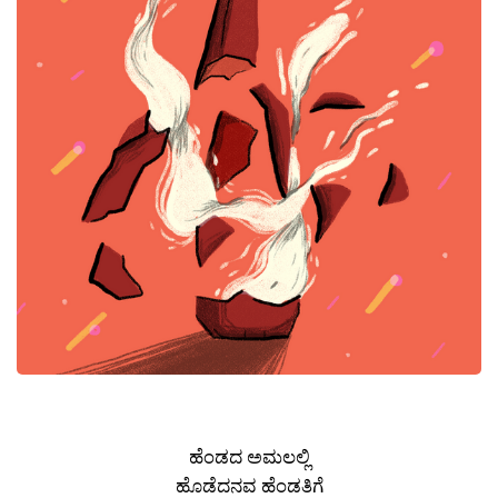
ಹೆಂಡದ ಅಮಲಲ್ಲಿ
ಹೊಡೆದನವ ಹೆಂಡತಿಗೆ