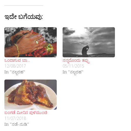
ಇದೇ ಬಗೆಯವು:
ಒಂದಾಗುವ ಬಾ…
ನನ್ನದೊಂದು ತಪ್ಪು
12/08/2017
05/11/2015
In "ನಲ್ಬರಹ"
In "ನಲ್ಬರಹ"
ಬಂಗಡೆ ಮೀನಿನ ಪುಳಿಮುಂಚಿ
11/07/2018
In "ನಡೆ-ನುಡಿ"