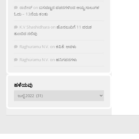
ರಾಜೀವ್
on
ಬಸವಣ್ಣನ ವಚನಗಳಿಂದ ಆಯ್ದ ಸಾಲುಗಳ
ಓದು – 13ನೆಯ ಕಂತು
K.V Shashidhara
on
ಹೊನಲುವಿಗೆ 11 ವರುಶ
ತುಂಬಿದ ನಲಿವು
Raghuramu N.V.
on
ಕವಿತೆ: ಅವಳು
Raghuramu N.V.
on
ಹನಿಗವನಗಳು
ಹಳೆಯವು
ಹಳೆಯವು