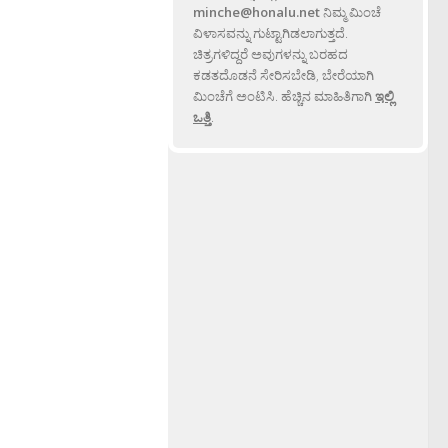
minche@honalu.net
ನಿಮ್ಮ ಮಿಂಚೆ
ವಿಳಾಸವನ್ನು ಗುಟ್ಟಾಗಿಡಲಾಗುತ್ತದೆ.
ಚಿತ್ರಗಳಿದ್ದರೆ ಅವುಗಳನ್ನು ಬರಹದ
ಕಡತದೊಡನೆ ಸೇರಿಸಬೇಡಿ, ಬೇರೆಯಾಗಿ
ಮಿಂಚೆಗೆ ಅಂಟಿಸಿ. ಹೆಚ್ಚಿನ ಮಾಹಿತಿಗಾಗಿ
ಇಲ್ಲಿ
ಒತ್ತಿ
.