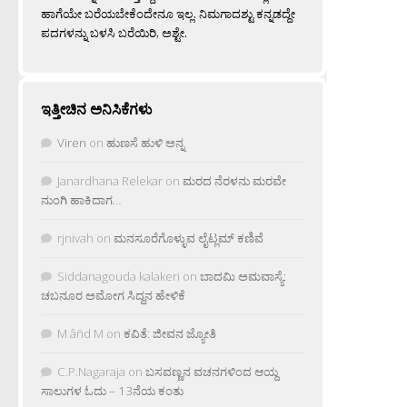
ಹಾಗೆಯೇ ಬರೆಯಬೇಕೆಂದೇನೂ ಇಲ್ಲ. ನಿಮಗಾದಶ್ಟು ಕನ್ನಡದ್ದೇ
ಪದಗಳನ್ನು ಬಳಸಿ ಬರೆಯಿರಿ, ಅಶ್ಟೇ.
ಇತ್ತೀಚಿನ ಅನಿಸಿಕೆಗಳು
Viren
on
ಹುಣಸೆ ಹುಳಿ ಅನ್ನ
Janardhana Relekar
on
ಮರದ ನೆರಳನು ಮರವೇ
ನುಂಗಿ ಹಾಕಿದಾಗ…
rjnivah
on
ಮನಸೂರೆಗೊಳ್ಳುವ ಲೈಟ್ಲಮ್ ಕಣಿವೆ
Siddanagouda kalakeri
on
ಬಾದಮಿ ಅಮವಾಸ್ಯೆ:
ಚಬನೂರ ಅಮೋಗ ಸಿದ್ದನ ಹೇಳಿಕೆ
M âñd M
on
ಕವಿತೆ: ಜೀವನ ಜ್ಯೋತಿ
C.P.Nagaraja
on
ಬಸವಣ್ಣನ ವಚನಗಳಿಂದ ಆಯ್ದ
ಸಾಲುಗಳ ಓದು – 13ನೆಯ ಕಂತು