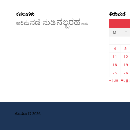
ಕವಲುಗಳು
ತೇದಿಮಣೆ
ನಲ್ಬರಹ
ನಡೆ-ನುಡಿ
ಅರಿಮೆ
ನಾಡು
M
T
4
5
11
12
18
19
25
26
« Jun
Aug 
ಹೊನಲು © 2026.