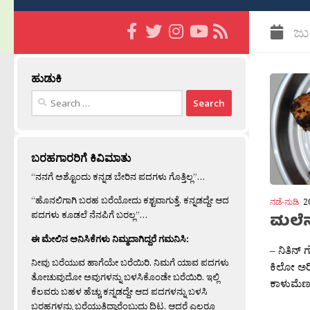
ಜು
ಹುಡುಕಿ
Search
for:
ಬರಹಗಾರರಿಗೆ ಕಿವಿಮಾತು
“ನನಗೆ ಅಶ್ಟೊಂದು ಕನ್ನಡ ಬೇರಿನ ಪದಗಳು ಗೊತ್ತಿಲ್ಲ”…
“ಹೊನಲಿಗಾಗಿ ಬರಹ ಬರೆಯೋದು ಕಶ್ಟವಾಗುತ್ತೆ. ಕನ್ನಡದ್ದೇ ಆದ
ನಡೆ-ನುಡಿ
2
ಪದಗಳು ಕೂಡಲೆ ನೆನಪಿಗೆ ಬರಲ್ಲ”…
ಮಲೆನ
ಈ ಮೇಲಿನ ಅನಿಸಿಕೆಗಳು ನಿಮ್ಮದಾಗಿದ್ದರೆ ಗಮನಿಸಿ:
– ನಿತಿನ್
ನೀವು ಬರೆಯುವ ಹಾಗೆಯೇ ಬರೆಯಿರಿ. ನಿಮಗೆ ಯಾವ ಪದಗಳು
ಕಿಲೋ ಅರಿ
ತೋಚುವುದೋ ಅವುಗಳನ್ನು ಬಳಸಿಕೊಂಡೇ ಬರೆಯಿರಿ. ಇಲ್ಲಿ
ಕಾಳುಮೆಣಸು
ಕೆಲವರು ಬಹಳ ಹೆಚ್ಚು ಕನ್ನಡದ್ದೇ ಆದ ಪದಗಳನ್ನು ಬಳಸಿ
ಬರಹಗಳನ್ನು ಬರೆಯುತ್ತಿದ್ದಾರೆಂಬುದು ದಿಟ. ಆದರೆ ಎಲ್ಲರೂ