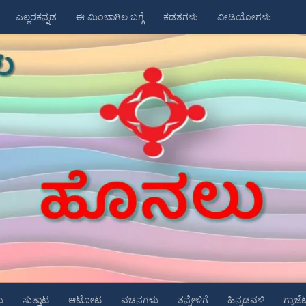
ಎಲ್ಲರಕನ್ನಡ
ಈ ಮಿಂಬಾಗಿಲ ಬಗ್ಗೆ
ಕಡತಗಳು
ವೀಡಿಯೋಗಳು
ು
ಸುತ್ತಾಟ
ಆಟೋಟ
ವಚನಗಳು
ತನ್ನೇಳಿಗೆ
ಹಿನ್ನಡವಳಿ
ಗ್ಯಾಜೆ