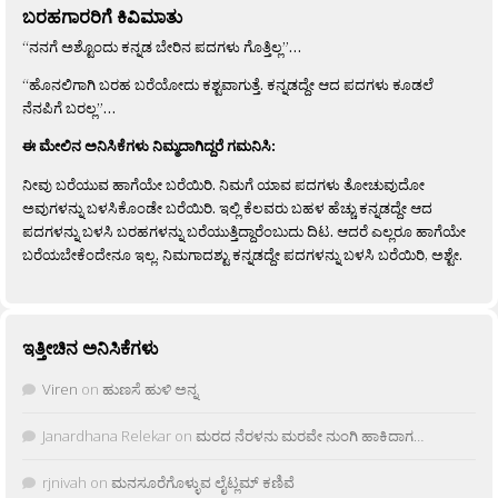
ಬರಹಗಾರರಿಗೆ ಕಿವಿಮಾತು
“ನನಗೆ ಅಶ್ಟೊಂದು ಕನ್ನಡ ಬೇರಿನ ಪದಗಳು ಗೊತ್ತಿಲ್ಲ”…
“ಹೊನಲಿಗಾಗಿ ಬರಹ ಬರೆಯೋದು ಕಶ್ಟವಾಗುತ್ತೆ. ಕನ್ನಡದ್ದೇ ಆದ ಪದಗಳು ಕೂಡಲೆ
ನೆನಪಿಗೆ ಬರಲ್ಲ”…
ಈ ಮೇಲಿನ ಅನಿಸಿಕೆಗಳು ನಿಮ್ಮದಾಗಿದ್ದರೆ ಗಮನಿಸಿ:
ನೀವು ಬರೆಯುವ ಹಾಗೆಯೇ ಬರೆಯಿರಿ. ನಿಮಗೆ ಯಾವ ಪದಗಳು ತೋಚುವುದೋ
ಅವುಗಳನ್ನು ಬಳಸಿಕೊಂಡೇ ಬರೆಯಿರಿ. ಇಲ್ಲಿ ಕೆಲವರು ಬಹಳ ಹೆಚ್ಚು ಕನ್ನಡದ್ದೇ ಆದ
ಪದಗಳನ್ನು ಬಳಸಿ ಬರಹಗಳನ್ನು ಬರೆಯುತ್ತಿದ್ದಾರೆಂಬುದು ದಿಟ. ಆದರೆ ಎಲ್ಲರೂ ಹಾಗೆಯೇ
ಬರೆಯಬೇಕೆಂದೇನೂ ಇಲ್ಲ. ನಿಮಗಾದಶ್ಟು ಕನ್ನಡದ್ದೇ ಪದಗಳನ್ನು ಬಳಸಿ ಬರೆಯಿರಿ, ಅಶ್ಟೇ.
ಇತ್ತೀಚಿನ ಅನಿಸಿಕೆಗಳು
Viren
on
ಹುಣಸೆ ಹುಳಿ ಅನ್ನ
Janardhana Relekar
on
ಮರದ ನೆರಳನು ಮರವೇ ನುಂಗಿ ಹಾಕಿದಾಗ…
rjnivah
on
ಮನಸೂರೆಗೊಳ್ಳುವ ಲೈಟ್ಲಮ್ ಕಣಿವೆ