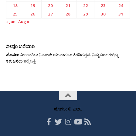
18
19
20
21
22
23
24
25
26
27
28
29
30
31
« Jun
Aug »
ನೀವೂ ಬರೆಯಿರಿ
ಹೊನಲು
ಮಿಂಬಾಗಿಲು ನಿಮಗಾಗಿ ಯಾವಾಗಲೂ ತೆರೆದಿರುತ್ತದೆ. ನಿಮ್ಮ ಬರಹಗಳನ್ನು
ಕಳುಹಿಸಲು
ಇಲ್ಲಿ ಒತ್ತಿ
.
ಹೊನಲು © 2026.