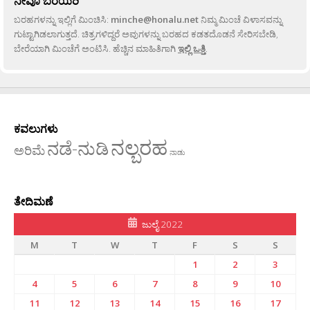
ನೀವೂ ಬರೆಯಿರಿ
ಬರಹಗಳನ್ನು ಇಲ್ಲಿಗೆ ಮಿಂಚಿಸಿ:
minche@honalu.net
ನಿಮ್ಮ ಮಿಂಚೆ ವಿಳಾಸವನ್ನು
ಗುಟ್ಟಾಗಿಡಲಾಗುತ್ತದೆ. ಚಿತ್ರಗಳಿದ್ದರೆ ಅವುಗಳನ್ನು ಬರಹದ ಕಡತದೊಡನೆ ಸೇರಿಸಬೇಡಿ,
ಬೇರೆಯಾಗಿ ಮಿಂಚೆಗೆ ಅಂಟಿಸಿ. ಹೆಚ್ಚಿನ ಮಾಹಿತಿಗಾಗಿ
ಇಲ್ಲಿ ಒತ್ತಿ
.
ಕವಲುಗಳು
ನಲ್ಬರಹ
ನಡೆ-ನುಡಿ
ಅರಿಮೆ
ನಾಡು
ತೇದಿಮಣೆ
ಜುಲೈ 2022
M
T
W
T
F
S
S
1
2
3
4
5
6
7
8
9
10
11
12
13
14
15
16
17