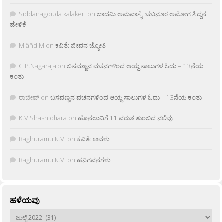
Siddanagouda kalakeri
on
ಬಾದಮಿ ಅಮವಾಸ್ಯೆ: ಚಬನೂರ ಅಮೋಗ ಸಿದ್ದನ
ಹೇಳಿಕೆ
M âñd M
on
ಕವಿತೆ: ಜೀವನ ಜ್ಯೋತಿ
C.P.Nagaraja
on
ಬಸವಣ್ಣನ ವಚನಗಳಿಂದ ಆಯ್ದ ಸಾಲುಗಳ ಓದು – 13ನೆಯ
ಕಂತು
ರಾಜೀವ್
on
ಬಸವಣ್ಣನ ವಚನಗಳಿಂದ ಆಯ್ದ ಸಾಲುಗಳ ಓದು – 13ನೆಯ ಕಂತು
K.V Shashidhara
on
ಹೊನಲುವಿಗೆ 11 ವರುಶ ತುಂಬಿದ ನಲಿವು
Raghuramu N.V.
on
ಕವಿತೆ: ಅವಳು
Raghuramu N.V.
on
ಹನಿಗವನಗಳು
ಹಳೆಯವು
ಹಳೆಯವು