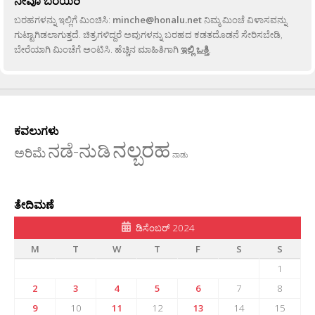
ನೀವೂ ಬರೆಯಿರಿ
ಬರಹಗಳನ್ನು ಇಲ್ಲಿಗೆ ಮಿಂಚಿಸಿ:
minche@honalu.net
ನಿಮ್ಮ ಮಿಂಚೆ ವಿಳಾಸವನ್ನು
ಗುಟ್ಟಾಗಿಡಲಾಗುತ್ತದೆ. ಚಿತ್ರಗಳಿದ್ದರೆ ಅವುಗಳನ್ನು ಬರಹದ ಕಡತದೊಡನೆ ಸೇರಿಸಬೇಡಿ,
ಬೇರೆಯಾಗಿ ಮಿಂಚೆಗೆ ಅಂಟಿಸಿ. ಹೆಚ್ಚಿನ ಮಾಹಿತಿಗಾಗಿ
ಇಲ್ಲಿ ಒತ್ತಿ
.
ಕವಲುಗಳು
ನಲ್ಬರಹ
ನಡೆ-ನುಡಿ
ಅರಿಮೆ
ನಾಡು
ತೇದಿಮಣೆ
ಡಿಸೆಂಬರ್ 2024
M
T
W
T
F
S
S
1
2
3
4
5
6
7
8
9
10
11
12
13
14
15