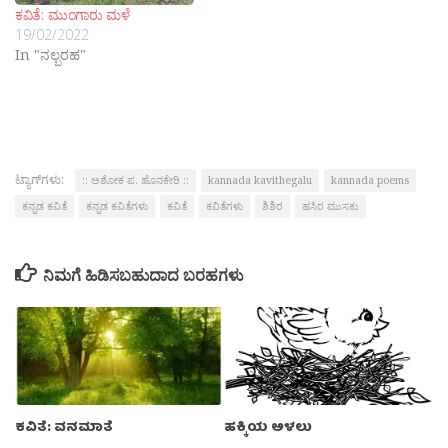
ಕವಿತೆ: ಮುಂಗಾರು ಮಳೆ
19/02/2022
In "ನಲ್ಬರಹ"
ಟ್ಯಾಗ್‌ಗಳು:
:: ಅಶೋಕ ಪ. ಹೊನಕೇರಿ ::
kannada kavithegalu
kannada poems
ಕನ್ನಡ ಕವಿತೆ
ಕನ್ನಡ ಕವಿತೆಗಳು
ಕವಿತೆ
ಕವಿತೆಗಳು
ಶಿಶಿರ
ಹಸಿರ ಮುಸಕು
ನಿಮಗೆ ಹಿಡಿಸಬಹುದಾದ ಬರಹಗಳು
ಕವಿತೆ: ವನಮಾತೆ
ಹಕ್ಕಿಯ ಅಳಲು