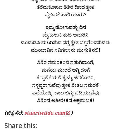
ತೆರೆದುಕೊಳುವ ಶಿಶಿರ ದಿನದ ಶ್ವೇತ
ವೈಬವಕೆ ಸಾಟಿ ಯಾರು?
ಇದ್ದು ಹೋಗುವಶ್ಟು ದಿನ
ಮೈ ಕುಲುಕಿ ತುಟಿ ಅದುರಿಸಿ
ಮುದುಡಿಸಿ ಮಲಗಿಸುವ ನಗ್ನ ಶ್ವೇತ ಬಗ್ನಗೊಳಿಸುವಳು
ಮುಂಜಾವಿನ ಸವಿಗನಸನು ಮುಸುಕಿನಲಿ!
ಶಿಶಿರ ಸಮರಕಂಜಿ ನಡುಗಿದಾಂಗೆ,
ಮನೆಯ ಮುಂದೆ ಅಗ್ನಿ ದಂಗೆ
ಕೆನ್ನಾಲಿಗೆಯಲಿ ಕೈ ಮೈ ಹದಗೊಳಿಸಿ,
ಸನ್ನದ್ದರಾಗುವೆವು ಶ್ವೇತ ಶೀತಲ ಸಮರಕೆ
ಎದೆಯೊಡ್ಡಿ! ಕಾದು ಬಗ್ಗು ಬಡಿಯುವೆವು
ಶಿಶಿರನ ಅತೀರೇಕದ ಆಕ್ರಮಣಕೆ!
(ಚಿತ್ರ ಸೆಲೆ:
stuartwilde.com
)
Share this: