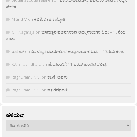
Siddanagouda kalakeri
on
ಬಾದಮಿ ಅಮವಾಸ್ಯೆ: ಚಬನೂರ ಅಮೋಗ ಸಿದ್ದನ
ಹೇಳಿಕೆ
M âñd M
on
ಕವಿತೆ: ಜೀವನ ಜ್ಯೋತಿ
C.P.Nagaraja
on
ಬಸವಣ್ಣನ ವಚನಗಳಿಂದ ಆಯ್ದ ಸಾಲುಗಳ ಓದು – 13ನೆಯ
ಕಂತು
ರಾಜೀವ್
on
ಬಸವಣ್ಣನ ವಚನಗಳಿಂದ ಆಯ್ದ ಸಾಲುಗಳ ಓದು – 13ನೆಯ ಕಂತು
K.V Shashidhara
on
ಹೊನಲುವಿಗೆ 11 ವರುಶ ತುಂಬಿದ ನಲಿವು
Raghuramu N.V.
on
ಕವಿತೆ: ಅವಳು
Raghuramu N.V.
on
ಹನಿಗವನಗಳು
ಹಳೆಯವು
ಹಳೆಯವು