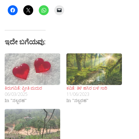
ಇದೇ ಬಗೆಯವು:
ಕಿರುಗವಿತೆ: ಪ್ರೀತಿ ಮದುರ
ಕವಿತೆ: ತಿಳಿ ಹಸಿರ ಬಳಿ ಸಾರಿ
06/03/2025
11/06/2023
In "ನಲ್ಬರಹ"
In "ನಲ್ಬರಹ"