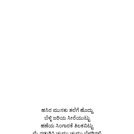
ಹಸಿರ ಮುಸಕು ತಲೆಗೆ ಹೊದ್ದು
ಬೆಳ್ಳಿ ಜರಿಯ ಸೀರೆಯುಟ್ಟು
ಹಣೆಯ ಸಿಂಗಾರಕೆ ತಿಲಕವಿಟ್ಟು
ಮೈ ನಡುಗಿಸಿ ಚುಮು ಚುಮು ಬೆಳಗಿನಲಿ