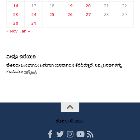
16
17
18
19
20
21
22
23
24
25
26
27
28
29
30
31
« Nov
Jan »
ನೀವೂ ಬರೆಯಿರಿ
ಹೊನಲು
ಮಿಂಬಾಗಿಲು ನಿಮಗಾಗಿ ಯಾವಾಗಲೂ ತೆರೆದಿರುತ್ತದೆ. ನಿಮ್ಮ ಬರಹಗಳನ್ನು
ಕಳುಹಿಸಲು
ಇಲ್ಲಿ ಒತ್ತಿ
.
ಹೊನಲು © 2026.