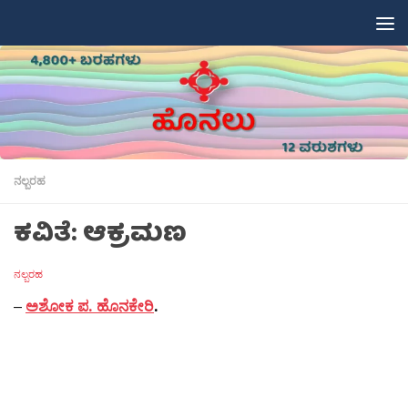
Skip to content
ನಲ್ಬರಹ
ಕವಿತೆ: ಆಕ್ರಮಣ
ನಲ್ಬರಹ
–
ಅಶೋಕ ಪ. ಹೊನಕೇರಿ
.