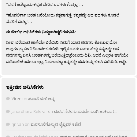
“ನನಗೆ ಅಶ್ಟೊಂದು ಕನ್ನಡ ಬೇರಿನ ಪದಗಳು ಗೊತ್ತಿಲ್ಲ”…
“ಹೊನಲಿಗಾಗಿ ಬರಹ ಬರೆಯೋದು ಕಶ್ಟವಾಗುತ್ತೆ. ಕನ್ನಡದ್ದೇ ಆದ ಪದಗಳು ಕೂಡಲೆ
ನೆನಪಿಗೆ ಬರಲ್ಲ”…
ಈ ಮೇಲಿನ ಅನಿಸಿಕೆಗಳು ನಿಮ್ಮದಾಗಿದ್ದರೆ ಗಮನಿಸಿ:
ನೀವು ಬರೆಯುವ ಹಾಗೆಯೇ ಬರೆಯಿರಿ. ನಿಮಗೆ ಯಾವ ಪದಗಳು ತೋಚುವುದೋ
ಅವುಗಳನ್ನು ಬಳಸಿಕೊಂಡೇ ಬರೆಯಿರಿ. ಇಲ್ಲಿ ಕೆಲವರು ಬಹಳ ಹೆಚ್ಚು ಕನ್ನಡದ್ದೇ ಆದ
ಪದಗಳನ್ನು ಬಳಸಿ ಬರಹಗಳನ್ನು ಬರೆಯುತ್ತಿದ್ದಾರೆಂಬುದು ದಿಟ. ಆದರೆ ಎಲ್ಲರೂ ಹಾಗೆಯೇ
ಬರೆಯಬೇಕೆಂದೇನೂ ಇಲ್ಲ. ನಿಮಗಾದಶ್ಟು ಕನ್ನಡದ್ದೇ ಪದಗಳನ್ನು ಬಳಸಿ ಬರೆಯಿರಿ, ಅಶ್ಟೇ.
ಇತ್ತೀಚಿನ ಅನಿಸಿಕೆಗಳು
Viren
on
ಹುಣಸೆ ಹುಳಿ ಅನ್ನ
Janardhana Relekar
on
ಮರದ ನೆರಳನು ಮರವೇ ನುಂಗಿ ಹಾಕಿದಾಗ…
rjnivah
on
ಮನಸೂರೆಗೊಳ್ಳುವ ಲೈಟ್ಲಮ್ ಕಣಿವೆ