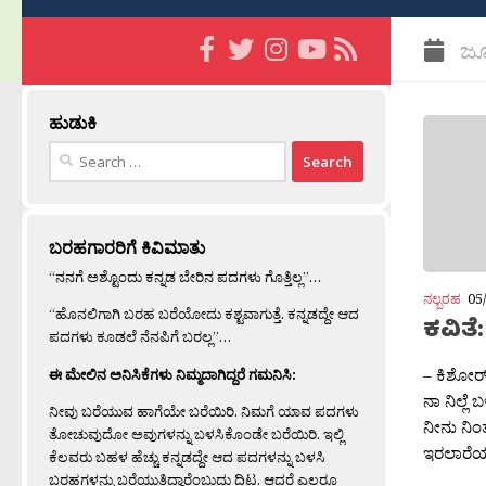
ಜೂ
ಹುಡುಕಿ
Search
for:
ಬರಹಗಾರರಿಗೆ ಕಿವಿಮಾತು
“ನನಗೆ ಅಶ್ಟೊಂದು ಕನ್ನಡ ಬೇರಿನ ಪದಗಳು ಗೊತ್ತಿಲ್ಲ”…
ನಲ್ಬರಹ
05
“ಹೊನಲಿಗಾಗಿ ಬರಹ ಬರೆಯೋದು ಕಶ್ಟವಾಗುತ್ತೆ. ಕನ್ನಡದ್ದೇ ಆದ
ಕವಿತ
ಪದಗಳು ಕೂಡಲೆ ನೆನಪಿಗೆ ಬರಲ್ಲ”…
– ಕಿಶೋರ್
ಈ ಮೇಲಿನ ಅನಿಸಿಕೆಗಳು ನಿಮ್ಮದಾಗಿದ್ದರೆ ಗಮನಿಸಿ:
ನಾ ನಿಲ್ಲೆ
ನೀವು ಬರೆಯುವ ಹಾಗೆಯೇ ಬರೆಯಿರಿ. ನಿಮಗೆ ಯಾವ ಪದಗಳು
ನೀನು ನಿಂ
ತೋಚುವುದೋ ಅವುಗಳನ್ನು ಬಳಸಿಕೊಂಡೇ ಬರೆಯಿರಿ. ಇಲ್ಲಿ
ಇರಲಾರೆಯಾ
ಕೆಲವರು ಬಹಳ ಹೆಚ್ಚು ಕನ್ನಡದ್ದೇ ಆದ ಪದಗಳನ್ನು ಬಳಸಿ
ಬರಹಗಳನ್ನು ಬರೆಯುತ್ತಿದ್ದಾರೆಂಬುದು ದಿಟ. ಆದರೆ ಎಲ್ಲರೂ