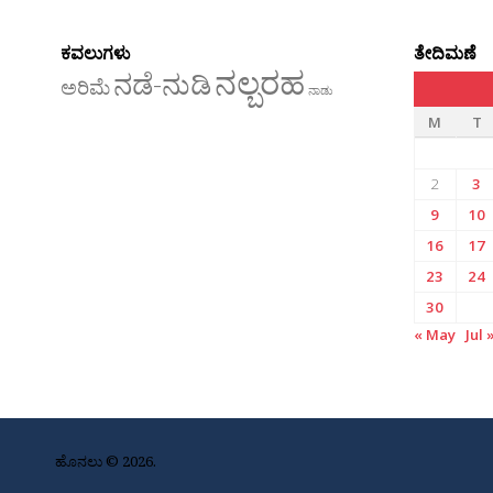
ಕವಲುಗಳು
ತೇದಿಮಣೆ
ನಲ್ಬರಹ
ನಡೆ-ನುಡಿ
ಅರಿಮೆ
ನಾಡು
M
T
2
3
9
10
16
17
23
24
30
« May
Jul 
ಹೊನಲು © 2026.