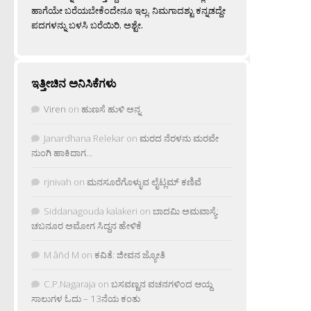
ಹಾಗೆಯೇ ಬರೆಯಬೇಕೆಂದೇನೂ ಇಲ್ಲ. ನಿಮಗಾದಶ್ಟು ಕನ್ನಡದ್ದೇ
ಪದಗಳನ್ನು ಬಳಸಿ ಬರೆಯಿರಿ, ಅಶ್ಟೇ.
ಇತ್ತೀಚಿನ ಅನಿಸಿಕೆಗಳು
Viren
on
ಹುಣಸೆ ಹುಳಿ ಅನ್ನ
Janardhana Relekar
on
ಮರದ ನೆರಳನು ಮರವೇ
ನುಂಗಿ ಹಾಕಿದಾಗ…
rjnivah
on
ಮನಸೂರೆಗೊಳ್ಳುವ ಲೈಟ್ಲಮ್ ಕಣಿವೆ
Siddanagouda kalakeri
on
ಬಾದಮಿ ಅಮವಾಸ್ಯೆ:
ಚಬನೂರ ಅಮೋಗ ಸಿದ್ದನ ಹೇಳಿಕೆ
M âñd M
on
ಕವಿತೆ: ಜೀವನ ಜ್ಯೋತಿ
C.P.Nagaraja
on
ಬಸವಣ್ಣನ ವಚನಗಳಿಂದ ಆಯ್ದ
ಸಾಲುಗಳ ಓದು – 13ನೆಯ ಕಂತು