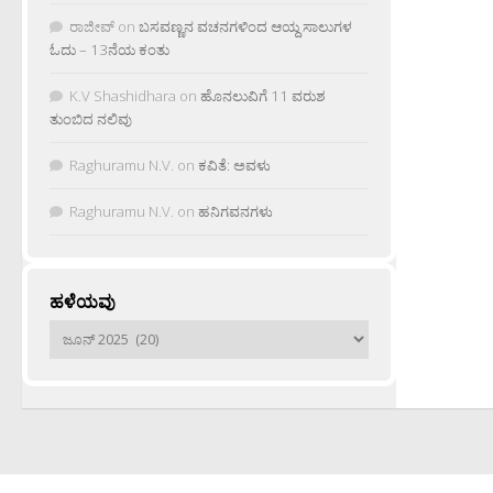
ರಾಜೀವ್
on
ಬಸವಣ್ಣನ ವಚನಗಳಿಂದ ಆಯ್ದ ಸಾಲುಗಳ
ಓದು – 13ನೆಯ ಕಂತು
K.V Shashidhara
on
ಹೊನಲುವಿಗೆ 11 ವರುಶ
ತುಂಬಿದ ನಲಿವು
Raghuramu N.V.
on
ಕವಿತೆ: ಅವಳು
Raghuramu N.V.
on
ಹನಿಗವನಗಳು
ಹಳೆಯವು
ಹಳೆಯವು