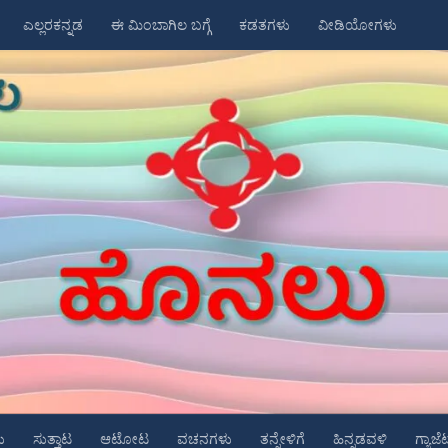
ಎಲ್ಲರಕನ್ನಡ
ಈ ಮಿಂಬಾಗಿಲ ಬಗ್ಗೆ
ಕಡತಗಳು
ವೀಡಿಯೋಗಳು
ು
ಸುತ್ತಾಟ
ಆಟೋಟ
ವಚನಗಳು
ತನ್ನೇಳಿಗೆ
ಹಿನ್ನಡವಳಿ
ಗ್ಯಾಜೆ