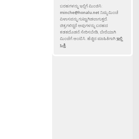
ಬರಹಗಳನ್ನು ಇಲ್ಲಿಗೆ ಮಿಂಚಿಸಿ:
minche@honalu.net
ನಿಮ್ಮ ಮಿಂಚೆ
ವಿಳಾಸವನ್ನು ಗುಟ್ಟಾಗಿಡಲಾಗುತ್ತದೆ.
ಚಿತ್ರಗಳಿದ್ದರೆ ಅವುಗಳನ್ನು ಬರಹದ
ಕಡತದೊಡನೆ ಸೇರಿಸಬೇಡಿ, ಬೇರೆಯಾಗಿ
ಮಿಂಚೆಗೆ ಅಂಟಿಸಿ. ಹೆಚ್ಚಿನ ಮಾಹಿತಿಗಾಗಿ
ಇಲ್ಲಿ
ಒತ್ತಿ
.