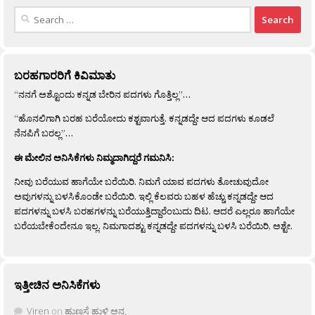
Search
for:
ಬರಹಗಾರರಿಗೆ ಕಿವಿಮಾತು
“ನನಗೆ ಅಶ್ಟೊಂದು ಕನ್ನಡ ಬೇರಿನ ಪದಗಳು ಗೊತ್ತಿಲ್ಲ”…
“ಹೊನಲಿಗಾಗಿ ಬರಹ ಬರೆಯೋದು ಕಶ್ಟವಾಗುತ್ತೆ. ಕನ್ನಡದ್ದೇ ಆದ ಪದಗಳು ಕೂಡಲೆ
ನೆನಪಿಗೆ ಬರಲ್ಲ”…
ಈ ಮೇಲಿನ ಅನಿಸಿಕೆಗಳು ನಿಮ್ಮದಾಗಿದ್ದರೆ ಗಮನಿಸಿ:
ನೀವು ಬರೆಯುವ ಹಾಗೆಯೇ ಬರೆಯಿರಿ. ನಿಮಗೆ ಯಾವ ಪದಗಳು ತೋಚುವುದೋ
ಅವುಗಳನ್ನು ಬಳಸಿಕೊಂಡೇ ಬರೆಯಿರಿ. ಇಲ್ಲಿ ಕೆಲವರು ಬಹಳ ಹೆಚ್ಚು ಕನ್ನಡದ್ದೇ ಆದ
ಪದಗಳನ್ನು ಬಳಸಿ ಬರಹಗಳನ್ನು ಬರೆಯುತ್ತಿದ್ದಾರೆಂಬುದು ದಿಟ. ಆದರೆ ಎಲ್ಲರೂ ಹಾಗೆಯೇ
ಬರೆಯಬೇಕೆಂದೇನೂ ಇಲ್ಲ. ನಿಮಗಾದಶ್ಟು ಕನ್ನಡದ್ದೇ ಪದಗಳನ್ನು ಬಳಸಿ ಬರೆಯಿರಿ, ಅಶ್ಟೇ.
ಇತ್ತೀಚಿನ ಅನಿಸಿಕೆಗಳು
Viren
on
ಹುಣಸೆ ಹುಳಿ ಅನ್ನ