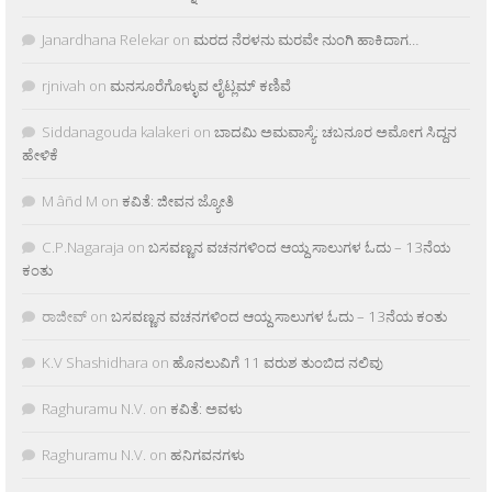
Janardhana Relekar
on
ಮರದ ನೆರಳನು ಮರವೇ ನುಂಗಿ ಹಾಕಿದಾಗ…
rjnivah
on
ಮನಸೂರೆಗೊಳ್ಳುವ ಲೈಟ್ಲಮ್ ಕಣಿವೆ
Siddanagouda kalakeri
on
ಬಾದಮಿ ಅಮವಾಸ್ಯೆ: ಚಬನೂರ ಅಮೋಗ ಸಿದ್ದನ
ಹೇಳಿಕೆ
M âñd M
on
ಕವಿತೆ: ಜೀವನ ಜ್ಯೋತಿ
C.P.Nagaraja
on
ಬಸವಣ್ಣನ ವಚನಗಳಿಂದ ಆಯ್ದ ಸಾಲುಗಳ ಓದು – 13ನೆಯ
ಕಂತು
ರಾಜೀವ್
on
ಬಸವಣ್ಣನ ವಚನಗಳಿಂದ ಆಯ್ದ ಸಾಲುಗಳ ಓದು – 13ನೆಯ ಕಂತು
K.V Shashidhara
on
ಹೊನಲುವಿಗೆ 11 ವರುಶ ತುಂಬಿದ ನಲಿವು
Raghuramu N.V.
on
ಕವಿತೆ: ಅವಳು
Raghuramu N.V.
on
ಹನಿಗವನಗಳು