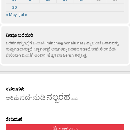
30
« May
Jul »
ನೀವೂ ಬರೆಯಿರಿ
ಬರಹಗಳನ್ನು ಇಲ್ಲಿಗೆ ಮಿಂಚಿಸಿ:
minche@honalu.net
ನಿಮ್ಮ ಮಿಂಚೆ ವಿಳಾಸವನ್ನು
ಗುಟ್ಟಾಗಿಡಲಾಗುತ್ತದೆ. ಚಿತ್ರಗಳಿದ್ದರೆ ಅವುಗಳನ್ನು ಬರಹದ ಕಡತದೊಡನೆ ಸೇರಿಸಬೇಡಿ,
ಬೇರೆಯಾಗಿ ಮಿಂಚೆಗೆ ಅಂಟಿಸಿ. ಹೆಚ್ಚಿನ ಮಾಹಿತಿಗಾಗಿ
ಇಲ್ಲಿ ಒತ್ತಿ
.
ಕವಲುಗಳು
ನಲ್ಬರಹ
ನಡೆ-ನುಡಿ
ಅರಿಮೆ
ನಾಡು
ತೇದಿಮಣೆ
ಜೂನ್ 2025