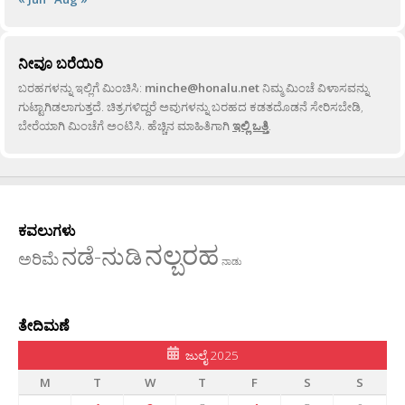
ನೀವೂ ಬರೆಯಿರಿ
ಬರಹಗಳನ್ನು ಇಲ್ಲಿಗೆ ಮಿಂಚಿಸಿ:
minche@honalu.net
ನಿಮ್ಮ ಮಿಂಚೆ ವಿಳಾಸವನ್ನು
ಗುಟ್ಟಾಗಿಡಲಾಗುತ್ತದೆ. ಚಿತ್ರಗಳಿದ್ದರೆ ಅವುಗಳನ್ನು ಬರಹದ ಕಡತದೊಡನೆ ಸೇರಿಸಬೇಡಿ,
ಬೇರೆಯಾಗಿ ಮಿಂಚೆಗೆ ಅಂಟಿಸಿ. ಹೆಚ್ಚಿನ ಮಾಹಿತಿಗಾಗಿ
ಇಲ್ಲಿ ಒತ್ತಿ
.
ಕವಲುಗಳು
ನಲ್ಬರಹ
ನಡೆ-ನುಡಿ
ಅರಿಮೆ
ನಾಡು
ತೇದಿಮಣೆ
ಜುಲೈ 2025
M
T
W
T
F
S
S