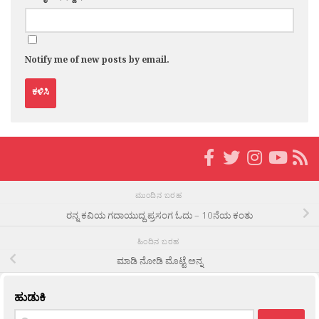
Notify me of new posts by email.
ಮುಂದಿನ ಬರಹ
ರನ್ನ ಕವಿಯ ಗದಾಯುದ್ದ ಪ್ರಸಂಗ ಓದು – 10ನೆಯ ಕಂತು
ಹಿಂದಿನ ಬರಹ
ಮಾಡಿ ನೋಡಿ ಮೊಟ್ಟೆ ಅನ್ನ
ಹುಡುಕಿ
Search