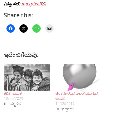
(
ಚಿತ್ರ ಸೆಲೆ:
maxpixel
)
Share this:
ಇದೇ ಬಗೆಯವು:
ಕವಿತೆ: ಬಯಕೆ
ಚಿಂತನೆಗಳಿಂದ ಏಕಾಂಗಿಯಾಗುವ
18/06/2023
ಬಯಕೆ
In "ನಲ್ಬರಹ"
14/05/2017
In "ನಲ್ಬರಹ"