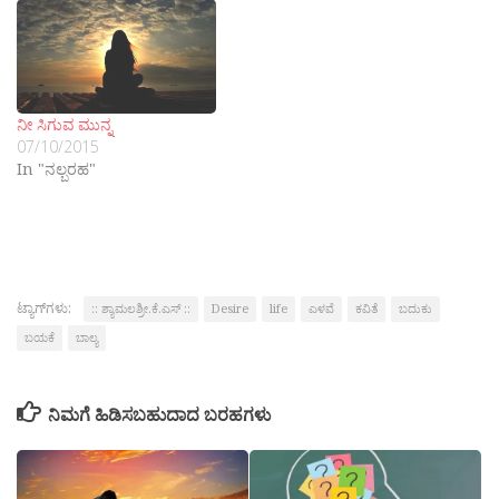
ನೀ ಸಿಗುವ ಮುನ್ನ
07/10/2015
In "ನಲ್ಬರಹ"
ಟ್ಯಾಗ್‌ಗಳು:
:: ಶ್ಯಾಮಲಶ್ರೀ.ಕೆ.ಎಸ್ ::
Desire
life
ಎಳವೆ
ಕವಿತೆ
ಬದುಕು
ಬಯಕೆ
ಬಾಲ್ಯ
ನಿಮಗೆ ಹಿಡಿಸಬಹುದಾದ ಬರಹಗಳು