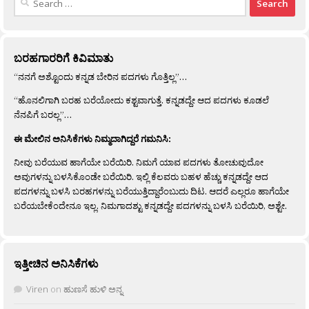
for:
ಬರಹಗಾರರಿಗೆ ಕಿವಿಮಾತು
“ನನಗೆ ಅಶ್ಟೊಂದು ಕನ್ನಡ ಬೇರಿನ ಪದಗಳು ಗೊತ್ತಿಲ್ಲ”…
“ಹೊನಲಿಗಾಗಿ ಬರಹ ಬರೆಯೋದು ಕಶ್ಟವಾಗುತ್ತೆ. ಕನ್ನಡದ್ದೇ ಆದ ಪದಗಳು ಕೂಡಲೆ
ನೆನಪಿಗೆ ಬರಲ್ಲ”…
ಈ ಮೇಲಿನ ಅನಿಸಿಕೆಗಳು ನಿಮ್ಮದಾಗಿದ್ದರೆ ಗಮನಿಸಿ:
ನೀವು ಬರೆಯುವ ಹಾಗೆಯೇ ಬರೆಯಿರಿ. ನಿಮಗೆ ಯಾವ ಪದಗಳು ತೋಚುವುದೋ
ಅವುಗಳನ್ನು ಬಳಸಿಕೊಂಡೇ ಬರೆಯಿರಿ. ಇಲ್ಲಿ ಕೆಲವರು ಬಹಳ ಹೆಚ್ಚು ಕನ್ನಡದ್ದೇ ಆದ
ಪದಗಳನ್ನು ಬಳಸಿ ಬರಹಗಳನ್ನು ಬರೆಯುತ್ತಿದ್ದಾರೆಂಬುದು ದಿಟ. ಆದರೆ ಎಲ್ಲರೂ ಹಾಗೆಯೇ
ಬರೆಯಬೇಕೆಂದೇನೂ ಇಲ್ಲ. ನಿಮಗಾದಶ್ಟು ಕನ್ನಡದ್ದೇ ಪದಗಳನ್ನು ಬಳಸಿ ಬರೆಯಿರಿ, ಅಶ್ಟೇ.
ಇತ್ತೀಚಿನ ಅನಿಸಿಕೆಗಳು
Viren
on
ಹುಣಸೆ ಹುಳಿ ಅನ್ನ