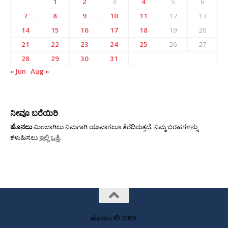
1
2
3
4
5
6
7
8
9
10
11
12
13
14
15
16
17
18
19
20
21
22
23
24
25
26
27
28
29
30
31
« Jun
Aug »
ನೀವೂ ಬರೆಯಿರಿ
ಹೊನಲು
ಮಿಂಬಾಗಿಲು ನಿಮಗಾಗಿ ಯಾವಾಗಲೂ ತೆರೆದಿರುತ್ತದೆ. ನಿಮ್ಮ ಬರಹಗಳನ್ನು
ಕಳುಹಿಸಲು
ಇಲ್ಲಿ ಒತ್ತಿ
.
ಹೊನಲು © 2026.