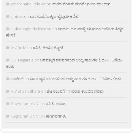
Janardhana Relekar
on
ಮರದ ನೆರಳನು ಮರವೇ ನುಂಗಿ ಹಾಕಿದಾಗ…
rjnivah
on
ಮನಸೂರೆಗೊಳ್ಳುವ ಲೈಟ್ಲಮ್ ಕಣಿವೆ
Siddanagouda kalakeri
on
ಬಾದಮಿ ಅಮವಾಸ್ಯೆ: ಚಬನೂರ ಅಮೋಗ ಸಿದ್ದನ
ಹೇಳಿಕೆ
M âñd M
on
ಕವಿತೆ: ಜೀವನ ಜ್ಯೋತಿ
C.P.Nagaraja
on
ಬಸವಣ್ಣನ ವಚನಗಳಿಂದ ಆಯ್ದ ಸಾಲುಗಳ ಓದು – 13ನೆಯ
ಕಂತು
ರಾಜೀವ್
on
ಬಸವಣ್ಣನ ವಚನಗಳಿಂದ ಆಯ್ದ ಸಾಲುಗಳ ಓದು – 13ನೆಯ ಕಂತು
K.V Shashidhara
on
ಹೊನಲುವಿಗೆ 11 ವರುಶ ತುಂಬಿದ ನಲಿವು
Raghuramu N.V.
on
ಕವಿತೆ: ಅವಳು
Raghuramu N.V.
on
ಹನಿಗವನಗಳು