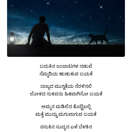
ಬದುಕಿನ ಜಂಜಾಟಗಳ ನಡುವೆ
ನೆಮ್ಮದಿಯ ಹುಡುಕುವ ಬಯಕೆ
ಬಾಲ್ಯದ ಮುಗ್ದತೆಯ ನೆರಳಿನಲಿ
ಲೋಕದ ಸುಕವನು ಹಿತವಾಗಿಸೋ ಬಯಕೆ
ಅಮ್ಮನ ಮಡಿಲಿನ ತೊಟ್ಟಿಲಲ್ಲಿ
ಮತ್ತೆ ಮುದ್ದು ಮಗುವಾಗುವ ಬಯಕೆ
ನಸುಕಿನ ಸೂರ‍್ಯನ ಎಳೆ ಬೆಳಕಿನ