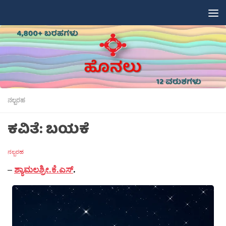
Skip to content
ನಲ್ಬರಹ
ಕವಿತೆ: ಬಯಕೆ
ನಲ್ಬರಹ
–
ಶ್ಯಾಮಲಶ್ರೀ.ಕೆ.ಎಸ್
.