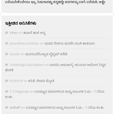
ಬರೆಯಬೇಕೆಂದೇನೂ ಇಲ್ಲ. ನಿಮಗಾದಶ್ಟು ಕನ್ನಡದ್ದೇ ಪದಗಳನ್ನು ಬಳಸಿ ಬರೆಯಿರಿ, ಅಶ್ಟೇ.
ಇತ್ತೀಚಿನ ಅನಿಸಿಕೆಗಳು
Viren
on
ಹುಣಸೆ ಹುಳಿ ಅನ್ನ
Janardhana Relekar
on
ಮರದ ನೆರಳನು ಮರವೇ ನುಂಗಿ ಹಾಕಿದಾಗ…
rjnivah
on
ಮನಸೂರೆಗೊಳ್ಳುವ ಲೈಟ್ಲಮ್ ಕಣಿವೆ
Siddanagouda kalakeri
on
ಬಾದಮಿ ಅಮವಾಸ್ಯೆ: ಚಬನೂರ ಅಮೋಗ ಸಿದ್ದನ
ಹೇಳಿಕೆ
M âñd M
on
ಕವಿತೆ: ಜೀವನ ಜ್ಯೋತಿ
C.P.Nagaraja
on
ಬಸವಣ್ಣನ ವಚನಗಳಿಂದ ಆಯ್ದ ಸಾಲುಗಳ ಓದು – 13ನೆಯ
ಕಂತು
ರಾಜೀವ್
on
ಬಸವಣ್ಣನ ವಚನಗಳಿಂದ ಆಯ್ದ ಸಾಲುಗಳ ಓದು – 13ನೆಯ ಕಂತು