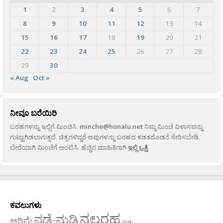
1
2
3
4
5
6
7
8
9
10
11
12
13
14
15
16
17
18
19
20
21
22
23
24
25
26
27
28
29
30
« Aug
Oct »
ನೀವೂ ಬರೆಯಿರಿ
ಬರಹಗಳನ್ನು ಇಲ್ಲಿಗೆ ಮಿಂಚಿಸಿ:
minche@honalu.net
ನಿಮ್ಮ ಮಿಂಚೆ ವಿಳಾಸವನ್ನು
ಗುಟ್ಟಾಗಿಡಲಾಗುತ್ತದೆ. ಚಿತ್ರಗಳಿದ್ದರೆ ಅವುಗಳನ್ನು ಬರಹದ ಕಡತದೊಡನೆ ಸೇರಿಸಬೇಡಿ,
ಬೇರೆಯಾಗಿ ಮಿಂಚೆಗೆ ಅಂಟಿಸಿ. ಹೆಚ್ಚಿನ ಮಾಹಿತಿಗಾಗಿ
ಇಲ್ಲಿ ಒತ್ತಿ
.
ಕವಲುಗಳು
ನಲ್ಬರಹ
ನಡೆ-ನುಡಿ
ಅರಿಮೆ
ನಾಡು