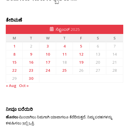
ತೇದಿಮಣೆ
ಸೆಪ್ಟಂಬರ್ 2025
M
T
W
T
F
S
S
1
2
3
4
5
6
7
8
9
10
11
12
13
14
15
16
17
18
19
20
21
22
23
24
25
26
27
28
29
30
« Aug
Oct »
ನೀವೂ ಬರೆಯಿರಿ
ಹೊನಲು
ಮಿಂಬಾಗಿಲು ನಿಮಗಾಗಿ ಯಾವಾಗಲೂ ತೆರೆದಿರುತ್ತದೆ. ನಿಮ್ಮ ಬರಹಗಳನ್ನು
ಕಳುಹಿಸಲು
ಇಲ್ಲಿ ಒತ್ತಿ
.