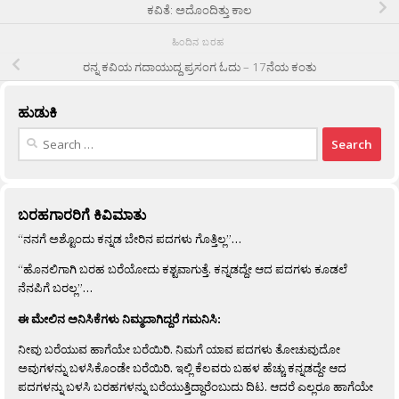
ಕವಿತೆ: ಅದೊಂದಿತ್ತು ಕಾಲ
ಹಿಂದಿನ ಬರಹ
ರನ್ನ ಕವಿಯ ಗದಾಯುದ್ದ ಪ್ರಸಂಗ ಓದು – 17ನೆಯ ಕಂತು
ಹುಡುಕಿ
Search
for:
ಬರಹಗಾರರಿಗೆ ಕಿವಿಮಾತು
“ನನಗೆ ಅಶ್ಟೊಂದು ಕನ್ನಡ ಬೇರಿನ ಪದಗಳು ಗೊತ್ತಿಲ್ಲ”…
“ಹೊನಲಿಗಾಗಿ ಬರಹ ಬರೆಯೋದು ಕಶ್ಟವಾಗುತ್ತೆ. ಕನ್ನಡದ್ದೇ ಆದ ಪದಗಳು ಕೂಡಲೆ
ನೆನಪಿಗೆ ಬರಲ್ಲ”…
ಈ ಮೇಲಿನ ಅನಿಸಿಕೆಗಳು ನಿಮ್ಮದಾಗಿದ್ದರೆ ಗಮನಿಸಿ:
ನೀವು ಬರೆಯುವ ಹಾಗೆಯೇ ಬರೆಯಿರಿ. ನಿಮಗೆ ಯಾವ ಪದಗಳು ತೋಚುವುದೋ
ಅವುಗಳನ್ನು ಬಳಸಿಕೊಂಡೇ ಬರೆಯಿರಿ. ಇಲ್ಲಿ ಕೆಲವರು ಬಹಳ ಹೆಚ್ಚು ಕನ್ನಡದ್ದೇ ಆದ
ಪದಗಳನ್ನು ಬಳಸಿ ಬರಹಗಳನ್ನು ಬರೆಯುತ್ತಿದ್ದಾರೆಂಬುದು ದಿಟ. ಆದರೆ ಎಲ್ಲರೂ ಹಾಗೆಯೇ