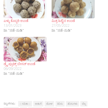
ಎಳ್ಳು ಕೊಬ್ಬರಿ ಉಂಡೆ
ಮಿಶ್ರ ಹಿಟ್ಟಿನ ಉಂಡೆ
13/01/2023
27/05/2022
In "ನಡೆ-ನುಡಿ"
In "ನಡೆ-ನುಡಿ"
ಡ್ರೈ ಪ್ರೂಟ್ಸ್ ಬೇಸನ್ ಉಂಡೆ
06/09/2022
In "ನಡೆ-ನುಡಿ"
ಟ್ಯಾಗ್‌ಗಳು:
:: ಸವಿತಾ ::
ಅಡುಗೆ
ಜೋಳ
ತಿನಿಸು
ತಿನಿಸುಗಳು
ಬೆಲ್ಲ