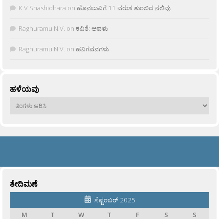
K.V Shashidhara
on
ಹೊನಲುವಿಗೆ 11 ವರುಶ ತುಂಬಿದ ನಲಿವು
Raghuramu N.V.
on
ಕವಿತೆ: ಅವಳು
Raghuramu N.V.
on
ಹನಿಗವನಗಳು
ಹಳೆಯವು
ಹಳೆಯವು
ತೇದಿಮಣೆ
ಸೆಪ್ಟಂಬರ್ 2025
M
T
W
T
F
S
S