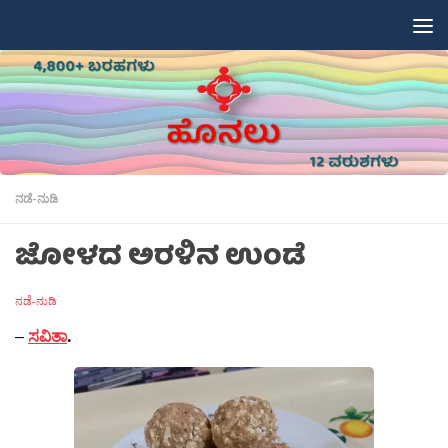
Skip to content
ನಡೆ-ನುಡಿ
ಜೋಳದ ಅರಳಿನ ಉಂಡೆ
ನಡೆ-ನುಡಿ
–
ಸವಿತಾ
.