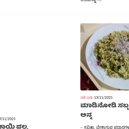
7/11/2025
ಕಾಯಿ ಪಲ್ಯ
್ಶಾ ಬೂಶಣ್ ಏನೇನು ಬೇಕು ಬಾಳೆಕಾಯಿ – 2
ನಡೆ-ನುಡಿ
13/11/2025
್ ಪುಡಿ (ಮನೆಯಲ್ಲಿ ಮಾಡಿದ ಪುಡಿ ಬಳಸಿದರೆ
ಮಾಡಿನೋಡಿ ಸಬ್ಬಸಿ
್ಣೆ ಉಪ್ಪು ಸಾಸಿವೆ ಇಂಗು ಕರಿಬೇವಿನ ಎಲೆಗಳು
 ಉದ್ದಿನಬೇಳೆ ಮಾಡುವ ಬಗೆ...
ಅನ್ನ
– ಸವಿತಾ. ಬೇಕಾಗುವ ಪದಾರ‍್ತಗಳು: