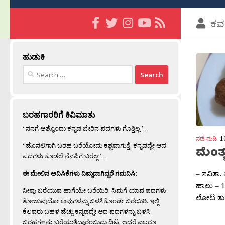
ಕವ
ಹುಡುಕಿ
Search
for:
ಬರಹಗಾರರಿಗೆ ಕಿವಿಮಾತು
“ನನಗೆ ಅಶ್ಟೊಂದು ಕನ್ನಡ ಬೇರಿನ ಪದಗಳು ಗೊತ್ತಿಲ್ಲ”…
ನಡೆ-ನುಡಿ
1
“ಹೊನಲಿಗಾಗಿ ಬರಹ ಬರೆಯೋದು ಕಶ್ಟವಾಗುತ್ತೆ. ಕನ್ನಡದ್ದೇ ಆದ
ಮೆಂತ್
ಪದಗಳು ಕೂಡಲೆ ನೆನಪಿಗೆ ಬರಲ್ಲ”…
– ಸವಿತಾ.
ಈ ಮೇಲಿನ ಅನಿಸಿಕೆಗಳು ನಿಮ್ಮದಾಗಿದ್ದರೆ ಗಮನಿಸಿ:
ಹಾಲು – 
ನೀವು ಬರೆಯುವ ಹಾಗೆಯೇ ಬರೆಯಿರಿ. ನಿಮಗೆ ಯಾವ ಪದಗಳು
ಲೋಟ ತುಪ್
ತೋಚುವುದೋ ಅವುಗಳನ್ನು ಬಳಸಿಕೊಂಡೇ ಬರೆಯಿರಿ. ಇಲ್ಲಿ
ಕೆಲವರು ಬಹಳ ಹೆಚ್ಚು ಕನ್ನಡದ್ದೇ ಆದ ಪದಗಳನ್ನು ಬಳಸಿ
ಬರಹಗಳನ್ನು ಬರೆಯುತ್ತಿದ್ದಾರೆಂಬುದು ದಿಟ. ಆದರೆ ಎಲ್ಲರೂ