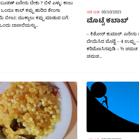
ಮೊಟ್ಟೆ ಕಬಾಬ್
ಒಂದು ಬಾಣಲೆಯನ್ನು...
– ಕಿಶೋರ್ ಕುಮಾರ್. ಏನೇನು ಬ
ಬೇಯಿಸಿದ ಮೊಟ್ಟೆ – 4 ಉಪ್ಪು
ಕರಿಮೆಣಸಿನಪುಡಿ – ½ ಚಮಚ
ಚಮಚ...
ನಡೆ-ನುಡಿ
22/09/2025
ನಾನು ಮತ್ತೆ ನಾನಾ
5/09/2025