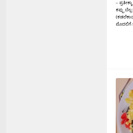
ಮೊದಲಿಗೆ 
ನಡೆ-ನುಡಿ
2