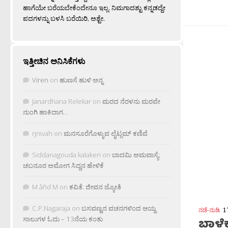
ಹಾಗೆಯೇ ಬರೆಯಬೇಕೆಂದೇನೂ ಇಲ್ಲ. ನಿಮಗಾದಶ್ಟು ಕನ್ನಡದ್ದೇ
ಪದಗಳನ್ನು ಬಳಸಿ ಬರೆಯಿರಿ, ಅಶ್ಟೇ.
ಇತ್ತೀಚಿನ ಅನಿಸಿಕೆಗಳು
Viren
on
ಹುಣಸೆ ಹುಳಿ ಅನ್ನ
Janardhana Relekar
on
ಮರದ ನೆರಳನು ಮರವೇ
ನುಂಗಿ ಹಾಕಿದಾಗ…
ನಡೆ-ನುಡಿ
1
rjnivah
on
ಮನಸೂರೆಗೊಳ್ಳುವ ಲೈಟ್ಲಮ್ ಕಣಿವೆ
ಬಾಳೆ
Siddanagouda kalakeri
on
ಬಾದಮಿ ಅಮವಾಸ್ಯೆ:
– ಪ್ರತೀಕ
ಚಬನೂರ ಅಮೋಗ ಸಿದ್ದನ ಹೇಳಿಕೆ
ವಾಂಗೀಬಾತ
ಒಳಿತು) ಎಣ
M âñd M
on
ಕವಿತೆ: ಜೀವನ ಜ್ಯೋತಿ
ಕಡಲೆಬೇಳೆ
C.P.Nagaraja
on
ಬಸವಣ್ಣನ ವಚನಗಳಿಂದ ಆಯ್ದ
ಸಾಲುಗಳ ಓದು – 13ನೆಯ ಕಂತು