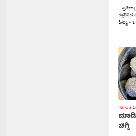
ಹಿಟ್ಟು – 1
ನಡೆ-ನುಡಿ
1
ಮಾಡಿ
ಚಿಗ್ಲಿ
– ಪ್ರತೀಕ್
ಕಪ್ಪು ಬೆಲ
(ಕಡಲೆಕಾಯ