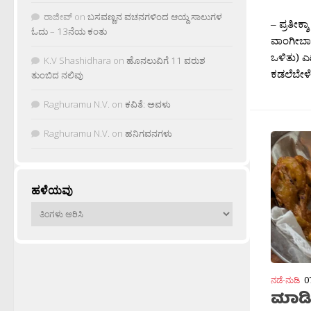
ರಾಜೀವ್
on
ಬಸವಣ್ಣನ ವಚನಗಳಿಂದ ಆಯ್ದ ಸಾಲುಗಳ
ಓದು – 13ನೆಯ ಕಂತು
K.V Shashidhara
on
ಹೊನಲುವಿಗೆ 11 ವರುಶ
ತುಂಬಿದ ನಲಿವು
Raghuramu N.V.
on
ಕವಿತೆ: ಅವಳು
Raghuramu N.V.
on
ಹನಿಗವನಗಳು
ಹಳೆಯವು
ಹಳೆಯವು
ನಡೆ-ನುಡಿ
0
ಮಾಡಿ
– ಪ್ರತೀಕ್
ಕತ್ತರಿಸಿದ 