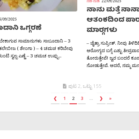
ಆತಂಕದಿಂದ ಪಾರ
ದಾನಿ ಒಗ್ಗರಣೆ
ಮಾರ‍್ಗಗಳು
. ಬೇಕಾಗುವ ಸಾಮಾನುಗಳು ಸಾಬೂದಾನಿ – 3
– ಚೈತ್ರಾ ಸುಪ್ರೀತ್. ನೀವು ತಿಳಿ
ೇಬೀಜ ( ಶೇಂಗಾ ) – 4 ಚಮಚ ಕರಿಬೇವು
ಆರೋಗ್ಯದ ಬಗ್ಗೆ ಎಶ್ಟು ತೀವ್ರವ
 ಶುಂಟಿ ಸ್ವಲ್ಪ ಎಣ್ಣೆ – 3 ಚಮಚ ಉಪ್ಪು...
ತೋರುತ್ತೇವೆ! ಜ್ವರ ಬಂದರೆ ಕೂಡ 
ನೋಡುತ್ತೇವೆ. ಆದರೆ, ನಮ್ಮ ಮನಸ
ಪುಟ 2, ಒಟ್ಟು 155
❮
1
2
3
...
❯
»