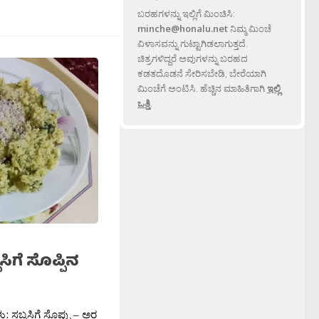
ಬರಹಗಳನ್ನು ಇಲ್ಲಿಗೆ ಮಿಂಚಿಸಿ:
minche@honalu.net
ನಿಮ್ಮ ಮಿಂಚೆ
ವಿಳಾಸವನ್ನು ಗುಟ್ಟಾಗಿಡಲಾಗುತ್ತದೆ.
ಚಿತ್ರಗಳಿದ್ದರೆ ಅವುಗಳನ್ನು ಬರಹದ
ಕಡತದೊಡನೆ ಸೇರಿಸಬೇಡಿ, ಬೇರೆಯಾಗಿ
ಮಿಂಚೆಗೆ ಅಂಟಿಸಿ. ಹೆಚ್ಚಿನ ಮಾಹಿತಿಗಾಗಿ
ಇಲ್ಲಿ
ಒತ್ತಿ
.
ಗೆ ಸೊಪ್ಪಿನ
 ಸಬ್ಬಸಿಗೆ ಸೊಪ್ಪು – ಅರ‍್ದ