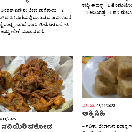
ಕಟ್ಟು ಈರುಳ್ಳಿ – 1 ಟೊಮೊಟೋ
– 1 ಆಲೂಗಡ್ಡೆ – 1 ಹಸಿ ಮೆಣಸ
ನಡೆ-ನುಡಿ
03/11/2025
ಅಕ್ಕಿ ಸಿಹಿ
7/11/2025
 ಸವಿಯಿರಿ ಪಕೋಡ
– ಸವಿತಾ. ಬೇಕಾಗುವ ಪದಾರ‍್ತ 
ಕೊಬ್ಬರಿ ತುರಿ – 1/2 ತೆಂಗಿನ ಕಾಯ
ಶಾ ಬೂಶಣ್ ಏನೇನು ಬೇಕು ? ತೆಳುವಾಗಿ ಉದ್ದಕ್ಕೆ
(ಮುಕ್ಕಾಲು) ಲೋಟ ತುಪ್ಪ – 4 ರ
ಈರುಳ್ಳಿ – 4 ಕಡಲೆ ಹಿಟ್ಟು – 2 ಟೀ ಸ್ಪೂನ್ ಅಕ್ಕಿ