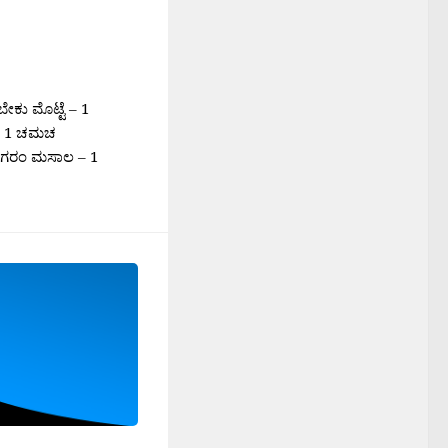
ೇಕು ಮೊಟ್ಟೆ – 1
 – 1 ಚಮಚ
 ಗರಂ ಮಸಾಲ – 1
ದೆ –