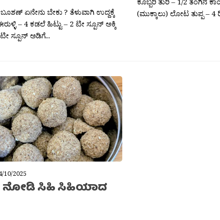
 ಟೀ ಸ್ಪೂನ್ ಅಡಿಗೆ...
4/10/2025
 ನೋಡಿ ಸಿಹಿ ಸಿಹಿಯಾದ
ಶಾ ಬೂಶಣ್ ಏನೇನು ಬೇಕು ? ಬಿಳಿ ಎಳ್ಳು: ಕಾಲು
್ಲ: ಒಂದೂ ಕಾಲ್ ಕಪ್ಪು ಹುರಿದ ಶೇಂಗಾ
ನಡೆ-ನುಡಿ
03/10/2025
ಿ ಬೀಜ): ಮುಕ್ಕಾಲು ಕಪ್ಪು ಮಾಡುವ ಬಗೆ: