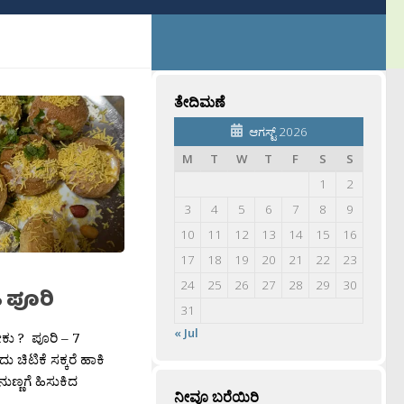
ತೇದಿಮಣೆ
ಆಗಸ್ಟ್ 2026
M
T
W
T
F
S
S
1
2
3
4
5
6
7
8
9
10
11
12
13
14
15
16
17
18
19
20
21
22
23
24
25
26
27
28
29
30
 ಪೂರಿ
31
« Jul
ೇಕು ? ಪೂರಿ – 7
ಿಟಿಕೆ ಸಕ್ಕರೆ ಹಾಕಿ
ುಣ್ಣಗೆ ಹಿಸುಕಿದ
ನೀವೂ ಬರೆಯಿರಿ