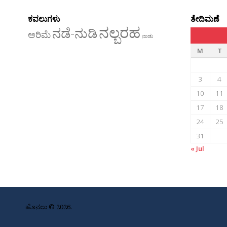
ನಡೆ-ನುಡಿ
ಅರಿಮೆ
ನಾಡು
M
T
3
4
10
11
17
18
24
25
31
« Jul
ಹೊನಲು © 2026.