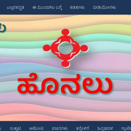
ಎಲ್ಲರಕನ್ನಡ
ಈ ಮಿಂಬಾಗಿಲ ಬಗ್ಗೆ
ಕಡತಗಳು
ವೀಡಿಯೋಗಳು
ು
ಸುತ್ತಾಟ
ಆಟೋಟ
ವಚನಗಳು
ತನ್ನೇಳಿಗೆ
ಹಿನ್ನಡವಳಿ
ಗ್ಯಾಜೆ