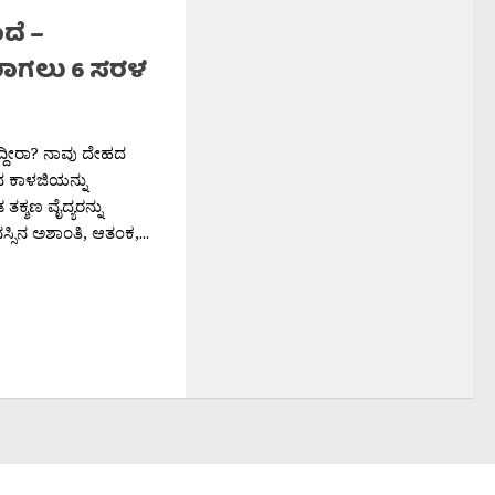
ಾಗಲು 6 ಸರಳ
ದಿದ್ದೀರಾ? ನಾವು ದೇಹದ
ಾದ ಕಾಳಜಿಯನ್ನು
ತಕ್ಶಣ ವೈದ್ಯರನ್ನು
್ಸಿನ ಅಶಾಂತಿ, ಆತಂಕ,...
ನೀವೂ ಬರೆಯಿರಿ
ಹೊನಲು
ಮಿಂಬಾಗಿಲು ನಿಮಗಾಗಿ ಯಾವಾಗಲೂ