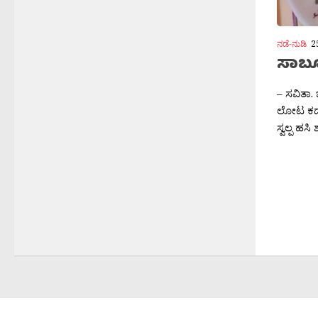
ಸಾಬೂ
– ಸವಿತಾ
ಲೋಟ ಕಡಲ
ಸ್ವಲ್ಪ ಹಸಿ
ಕವಲುಗಳು
ತೇದಿಮಣೆ
ನಲ್ಬರಹ